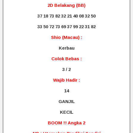
2D Belakang (BB)
37 18 73 82 32 21 40 08 32 50
33 50 72 73 69 37 99 22 31 82
Shio (Macau) :
Kerbau
Colok Bebas :
3 / 2
Wajib Hadir :
14
GANJIL
KECIL
BOOM !! Angka 2