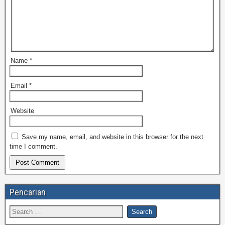
Name
*
Email
*
Website
Save my name, email, and website in this browser for the next
time I comment.
Pencarian