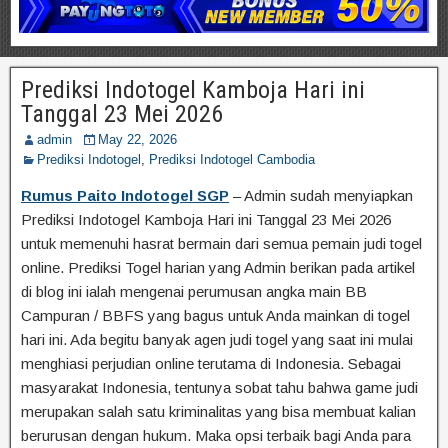
Prediksi Indotogel Kamboja Hari ini
Tanggal 23 Mei 2026
admin
May 22, 2026
Prediksi Indotogel
,
Prediksi Indotogel Cambodia
Rumus Paito Indotogel SGP
– Admin sudah menyiapkan
Prediksi Indotogel Kamboja Hari ini Tanggal 23 Mei 2026
untuk memenuhi hasrat bermain dari semua pemain judi togel
online. Prediksi Togel harian yang Admin berikan pada artikel
di blog ini ialah mengenai perumusan angka main BB
Campuran / BBFS yang bagus untuk Anda mainkan di togel
hari ini. Ada begitu banyak agen judi togel yang saat ini mulai
menghiasi perjudian online terutama di Indonesia. Sebagai
masyarakat Indonesia, tentunya sobat tahu bahwa game judi
merupakan salah satu kriminalitas yang bisa membuat kalian
berurusan dengan hukum. Maka opsi terbaik bagi Anda para