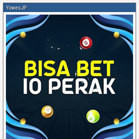
YowesJP