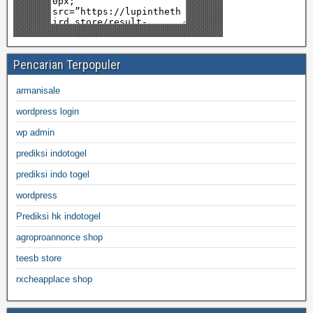
Pencarian Terpopuler
armanisale
wordpress login
wp admin
prediksi indotogel
prediksi indo togel
wordpress
Prediksi hk indotogel
agroproannonce shop
teesb store
rxcheapplace shop