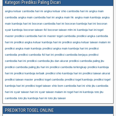
Kategori Prediksi Paling Dicari
angka keluar cambodia hari ini
angka keluar shio cambodia hari ini
angka main
cambodia
angka main cambodia hari ini
angka main hk
angka main kamboja
angka
main kamboja hari ini
bocoran cambodia hari ini
bocoran kamboja hari ini
bocoran
syair kamboja
bocoran taiwan 4d
bocoran taiwan mlm ini
kamboja hari ini togel
master prediksi cambodia hari ini
master togel cambodia
prediksi angka cambodia
hari ini
prediksi angka keluar kamboja hari ini
prediksi angka keluar taiwan malam ini
prediksi angka main kamboja
prediksi angka main kamboja hari ini
prediksi
cambodia
prediksi cambodia 4d hari ini
prediksi cambodia berjaya
prediksi
cambodia hari ini
prediksi cambodia jitu dan akurat
prediksi cambodia paling jitu
prediksi cambodia paling jitu hari ini
prediksi cambodia terlengkap
prediksi kamboja
hari ini
prediksi kamboja terbaik
prediksi shio kamboja hari ini
prediksi taiwan akurat
prediksi taiwan master
prediksi togel cambodia
prediksi togel kamboja
prediksi togel
kamboja hari ini
prediksi togel taiwan
shio bom cambodia hari ini
shio jitu cambodia
hari ini
syair taiwan hari ini
syair taiwan malam ini
togel hari ini kamboja
toto jitu
cambodia
toto jitu kamboja hari ini
toto jitu taiwan
PREDIKTOR TOGEL ONLINE