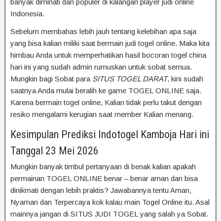
banyak diminati dan populer di kalangan player judi online
Indonesia.
Sebelum membahas lebih jauh tentang kelebihan apa saja
yang bisa kalian miliki saat bermain judi togel online. Maka kita
himbau Anda untuk memperhatikan hasil bocoran togel china
hari ini yang sudah admin rumuskan untuk sobat semua.
Mungkin bagi Sobat para
SITUS TOGEL DARAT
, kini sudah
saatnya Anda mulai beralih ke game TOGEL ONLINE saja.
Karena bermain togel online, Kalian tidak perlu takut dengan
resiko mengalami kerugian saat member Kalian menang.
Kesimpulan Prediksi Indotogel Kamboja Hari ini
Tanggal 23 Mei 2026
Mungkin banyak timbul pertanyaan di benak kalian apakah
permainan TOGEL ONLINE benar – benar aman dan bisa
dinikmati dengan lebih praktis? Jawabannya tentu Aman,
Nyaman dan Terpercaya kok kalau main Togel Online itu. Asal
mainnya jangan di SITUS JUDI TOGEL yang salah ya Sobat.