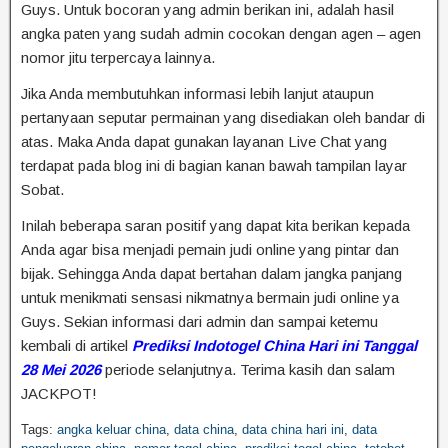
Guys. Untuk bocoran yang admin berikan ini, adalah hasil
angka paten yang sudah admin cocokan dengan agen – agen
nomor jitu terpercaya lainnya.
Jika Anda membutuhkan informasi lebih lanjut ataupun
pertanyaan seputar permainan yang disediakan oleh bandar di
atas. Maka Anda dapat gunakan layanan Live Chat yang
terdapat pada blog ini di bagian kanan bawah tampilan layar
Sobat.
Inilah beberapa saran positif yang dapat kita berikan kepada
Anda agar bisa menjadi pemain judi online yang pintar dan
bijak. Sehingga Anda dapat bertahan dalam jangka panjang
untuk menikmati sensasi nikmatnya bermain judi online ya
Guys. Sekian informasi dari admin dan sampai ketemu
kembali di artikel
Prediksi Indotogel China Hari ini Tanggal
28 Mei 2026
periode selanjutnya. Terima kasih dan salam
JACKPOT!
Tags:
angka keluar china
,
data china
,
data china hari ini
,
data