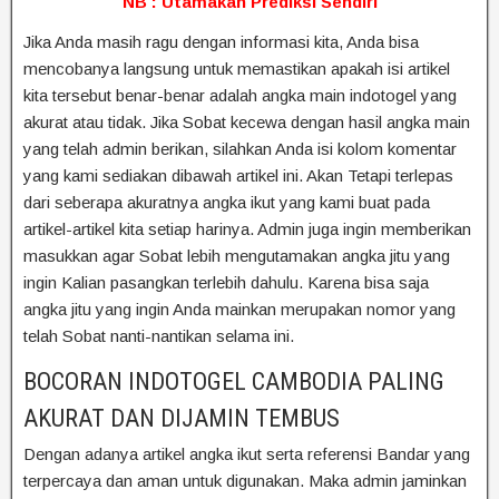
NB : Utamakan Prediksi Sendiri
Jika Anda masih ragu dengan informasi kita, Anda bisa
mencobanya langsung untuk memastikan apakah isi artikel
kita tersebut benar-benar adalah angka main indotogel yang
akurat atau tidak. Jika Sobat kecewa dengan hasil angka main
yang telah admin berikan, silahkan Anda isi kolom komentar
yang kami sediakan dibawah artikel ini. Akan Tetapi terlepas
dari seberapa akuratnya angka ikut yang kami buat pada
artikel-artikel kita setiap harinya. Admin juga ingin memberikan
masukkan agar Sobat lebih mengutamakan angka jitu yang
ingin Kalian pasangkan terlebih dahulu. Karena bisa saja
angka jitu yang ingin Anda mainkan merupakan nomor yang
telah Sobat nanti-nantikan selama ini.
BOCORAN INDOTOGEL CAMBODIA PALING
AKURAT DAN DIJAMIN TEMBUS
Dengan adanya artikel angka ikut serta referensi Bandar yang
terpercaya dan aman untuk digunakan. Maka admin jaminkan