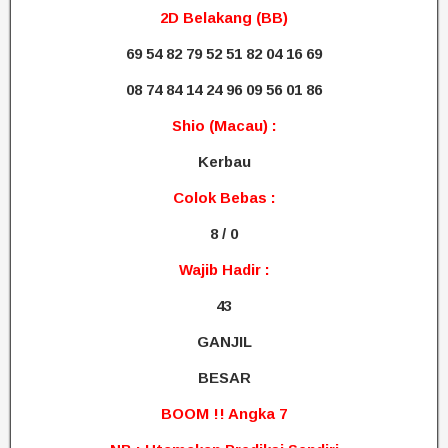
2D Belakang (BB)
69 54 82 79 52 51 82 04 16 69
08 74 84 14 24 96 09 56 01 86
Shio (Macau) :
Kerbau
Colok Bebas :
8 / 0
Wajib Hadir :
43
GANJIL
BESAR
BOOM !! Angka 7