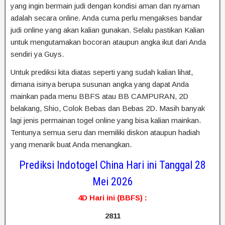
yang ingin bermain judi dengan kondisi aman dan nyaman
adalah secara online. Anda cuma perlu mengakses bandar
judi online yang akan kalian gunakan. Selalu pastikan Kalian
untuk mengutamakan bocoran ataupun angka ikut dari Anda
sendiri ya Guys.
Untuk prediksi kita diatas seperti yang sudah kalian lihat,
dimana isinya berupa susunan angka yang dapat Anda
mainkan pada menu BBFS atau BB CAMPURAN, 2D
belakang, Shio, Colok Bebas dan Bebas 2D. Masih banyak
lagi jenis permainan togel online yang bisa kalian mainkan.
Tentunya semua seru dan memiliki diskon ataupun hadiah
yang menarik buat Anda menangkan.
Prediksi Indotogel China Hari ini Tanggal 28
Mei 2026
4D Hari ini (BBFS) :
2811