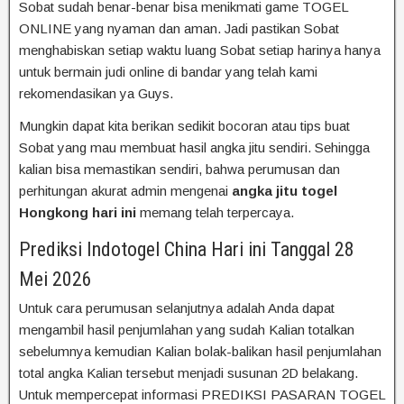
Sobat sudah benar-benar bisa menikmati game TOGEL
ONLINE yang nyaman dan aman. Jadi pastikan Sobat
menghabiskan setiap waktu luang Sobat setiap harinya hanya
untuk bermain judi online di bandar yang telah kami
rekomendasikan ya Guys.
Mungkin dapat kita berikan sedikit bocoran atau tips buat
Sobat yang mau membuat hasil angka jitu sendiri. Sehingga
kalian bisa memastikan sendiri, bahwa perumusan dan
perhitungan akurat admin mengenai
angka jitu togel
Hongkong hari ini
memang telah terpercaya.
Prediksi Indotogel China Hari ini Tanggal 28
Mei 2026
Untuk cara perumusan selanjutnya adalah Anda dapat
mengambil hasil penjumlahan yang sudah Kalian totalkan
sebelumnya kemudian Kalian bolak-balikan hasil penjumlahan
total angka Kalian tersebut menjadi susunan 2D belakang.
Untuk mempercepat informasi PREDIKSI PASARAN TOGEL