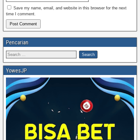
Save my name, email, and website in this browser for the next
time I comment.
Pencarian
YowesJP