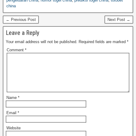
pengeluaran china
,
nomor togel china
,
prediksi togel china
,
totobet
china
← Previous Post
Next Post →
Leave a Reply
Your email address will not be published.
Required fields are marked
*
Comment
*
Name
*
Email
*
Website