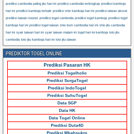
prediksi cambodia paling jitu hari ini
prediksi cambodia terlengkap
prediksi kamboja
hari ini
prediksi kamboja terbaik
prediksi shio kamboja hari ini
prediksi taiwan akurat
prediksi taiwan master
prediksi togel cambodia
prediksi togel kamboja
prediksi togel
kamboja hari ini
prediksi togel taiwan
shio bom cambodia hari ini
shio jitu cambodia
hari ini
syair taiwan hari ini
syair taiwan malam ini
togel hari ini kamboja
toto jitu
cambodia
toto jitu kamboja hari ini
toto jitu taiwan
PREDIKTOR TOGEL ONLINE
Prediksi Pasaran HK
Prediksi Togelholic
Prediksi SurgaTogel
Prediksi IndoTogel
Prediksi SuhuTogel
Data SGP
Data HK
Data Togel Online
Prediksi Duta4D
Prediksi Mbahsukro