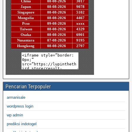
Pencarian Terpopuler
armanisale
wordpress login
wp admin
prediksi indotogel