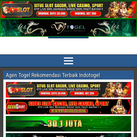
Indotogel HK Prediksi Togel Terlengkap
Prediksi Indotogel HK, Singapore Pools, Sidney, China, Taiwan, Cambodia
Paling Akurat dan jitu sesuai bocoran angka main dan syair togel online
Agen Togel Rekomendasi Terbaik Indotogel