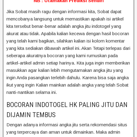
NB : Utamakan Prediksi Sendiri
Jika Sobat masih ragu dengan informasi kita, Sobat dapat
mencobanya langsung untuk memastikan apakah isi artikel
kita tersebut benar-benar adalah angka jitu indotogel yang
akurat atau tidak. Apabila kalian kecewa dengan hasil bocoran
yang telah kami bagikan, silahkan kalian isi kolom komentar
yang kita sediakan dibawah artikel ini. Akan Tetapi terlepas dari
seberapa akuratnya bocoran yang kami rumuskan pada
artikel-artikel admin setiap harinya. Kita juga ingin memberikan
masukkan agar kalian lebih mengutamakan angka jitu yang
ingin Anda pasangkan terlebih dahulu. Karena bisa saja angka
ikut yang ingin Kalian mainkan adalah angka yang telah Sobat
nanti-nantikan selama ini.
BOCORAN INDOTOGEL HK PALING JITU DAN
DIJAMIN TEMBUS
Dengan adanya informasi angka jitu serta rekomendasi situs
yang terpercaya dan aman untuk dimainkan. Maka admin