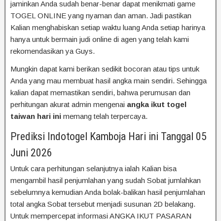
jaminkan Anda sudah benar-benar dapat menikmati game
TOGEL ONLINE yang nyaman dan aman. Jadi pastikan
Kalian menghabiskan setiap waktu luang Anda setiap harinya
hanya untuk bermain judi online di agen yang telah kami
rekomendasikan ya Guys.
Mungkin dapat kami berikan sedikit bocoran atau tips untuk
Anda yang mau membuat hasil angka main sendiri. Sehingga
kalian dapat memastikan sendiri, bahwa perumusan dan
perhitungan akurat admin mengenai
angka ikut togel
taiwan hari ini
memang telah terpercaya.
Prediksi Indotogel Kamboja Hari ini Tanggal 05
Juni 2026
Untuk cara perhitungan selanjutnya ialah Kalian bisa
mengambil hasil penjumlahan yang sudah Sobat jumlahkan
sebelumnya kemudian Anda bolak-balikan hasil penjumlahan
total angka Sobat tersebut menjadi susunan 2D belakang.
Untuk mempercepat informasi ANGKA IKUT PASARAN