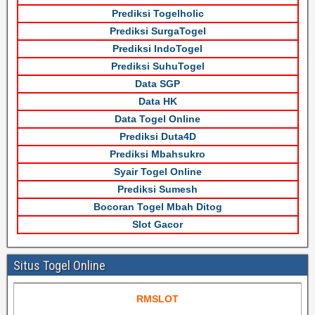
Prediksi Togelholic
Prediksi SurgaTogel
Prediksi IndoTogel
Prediksi SuhuTogel
Data SGP
Data HK
Data Togel Online
Prediksi Duta4D
Prediksi Mbahsukro
Syair Togel Online
Prediksi Sumesh
Bocoran Togel Mbah Ditog
Slot Gacor
Situs Togel Online
RMSLOT