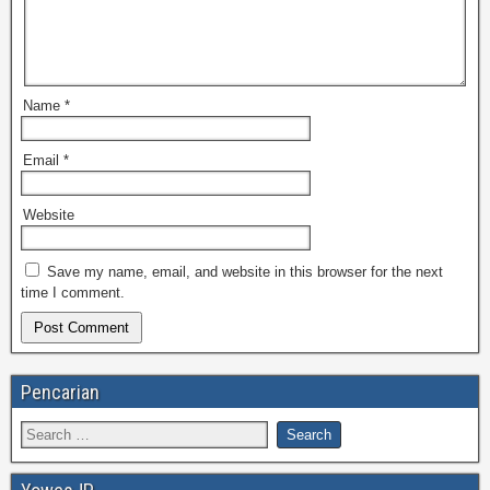
Name
*
Email
*
Website
Save my name, email, and website in this browser for the next
time I comment.
Pencarian