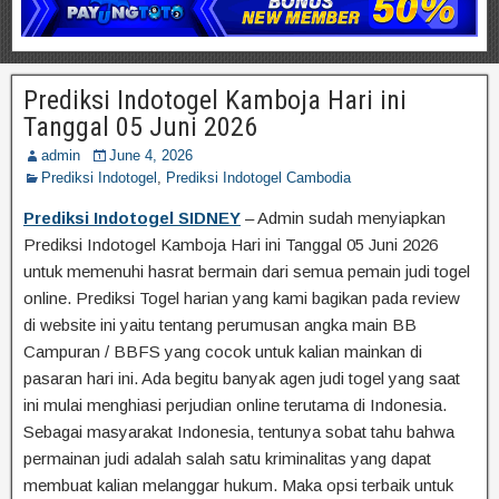
Prediksi Indotogel Kamboja Hari ini
Tanggal 05 Juni 2026
admin
June 4, 2026
Prediksi Indotogel
,
Prediksi Indotogel Cambodia
Prediksi Indotogel SIDNEY
– Admin sudah menyiapkan
Prediksi Indotogel Kamboja Hari ini Tanggal 05 Juni 2026
untuk memenuhi hasrat bermain dari semua pemain judi togel
online. Prediksi Togel harian yang kami bagikan pada review
di website ini yaitu tentang perumusan angka main BB
Campuran / BBFS yang cocok untuk kalian mainkan di
pasaran hari ini. Ada begitu banyak agen judi togel yang saat
ini mulai menghiasi perjudian online terutama di Indonesia.
Sebagai masyarakat Indonesia, tentunya sobat tahu bahwa
permainan judi adalah salah satu kriminalitas yang dapat
membuat kalian melanggar hukum. Maka opsi terbaik untuk