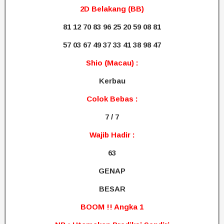
2D Belakang (BB)
81 12 70 83 96 25 20 59 08 81
57 03 67 49 37 33 41 38 98 47
Shio (Macau) :
Kerbau
Colok Bebas :
7 / 7
Wajib Hadir :
63
GENAP
BESAR
BOOM !! Angka 1