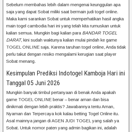
Sebelum membahas lebih dalam mengenai keunggulan apa
saja yang dapat Sobat miliki saat bermain judi togel online.
Maka kami sarankan Sobat untuk memperhatikan hasil angka
main togel cambodia hari ini yang telah kita rumuskan untuk
kalian semua. Mungkin bagi kalian para
BANDAR TOGEL
DARAT
, kini sudah waktunya kalian mulai pindah ke game
TOGEL ONLINE saja. Karena taruhan togel online, Anda tidak
perlu takut dengan resiko mengalami kerugian saat player
Sobat menang.
Kesimpulan Prediksi Indotogel Kamboja Hari ini
Tanggal 05 Juni 2026
Mungkin banyak timbul pertanyaan di benak Anda apakah
game TOGEL ONLINE benar – benar aman dan bisa
dinikmati dengan lebih praktis? Jawabannya tentu Aman,
Nyaman dan Terpercaya kok kalau betting Togel Online itu.
Asal mainnya jangan di AGEN JUDI TOGEL yang salah ya
Sobat. Untuk nomor paten yang admin bagikan ini, adalah