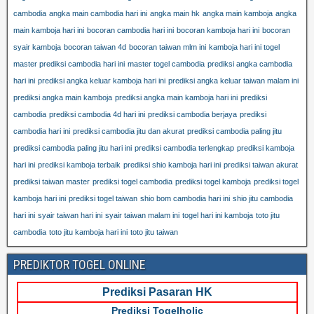
cambodia
angka main cambodia hari ini
angka main hk
angka main kamboja
angka
main kamboja hari ini
bocoran cambodia hari ini
bocoran kamboja hari ini
bocoran
syair kamboja
bocoran taiwan 4d
bocoran taiwan mlm ini
kamboja hari ini togel
master prediksi cambodia hari ini
master togel cambodia
prediksi angka cambodia
hari ini
prediksi angka keluar kamboja hari ini
prediksi angka keluar taiwan malam ini
prediksi angka main kamboja
prediksi angka main kamboja hari ini
prediksi
cambodia
prediksi cambodia 4d hari ini
prediksi cambodia berjaya
prediksi
cambodia hari ini
prediksi cambodia jitu dan akurat
prediksi cambodia paling jitu
prediksi cambodia paling jitu hari ini
prediksi cambodia terlengkap
prediksi kamboja
hari ini
prediksi kamboja terbaik
prediksi shio kamboja hari ini
prediksi taiwan akurat
prediksi taiwan master
prediksi togel cambodia
prediksi togel kamboja
prediksi togel
kamboja hari ini
prediksi togel taiwan
shio bom cambodia hari ini
shio jitu cambodia
hari ini
syair taiwan hari ini
syair taiwan malam ini
togel hari ini kamboja
toto jitu
cambodia
toto jitu kamboja hari ini
toto jitu taiwan
PREDIKTOR TOGEL ONLINE
Prediksi Pasaran HK
Prediksi Togelholic