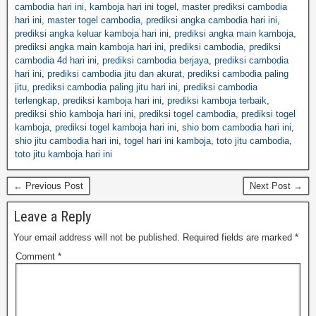
cambodia hari ini
,
kamboja hari ini togel
,
master prediksi cambodia
hari ini
,
master togel cambodia
,
prediksi angka cambodia hari ini
,
prediksi angka keluar kamboja hari ini
,
prediksi angka main kamboja
,
prediksi angka main kamboja hari ini
,
prediksi cambodia
,
prediksi
cambodia 4d hari ini
,
prediksi cambodia berjaya
,
prediksi cambodia
hari ini
,
prediksi cambodia jitu dan akurat
,
prediksi cambodia paling
jitu
,
prediksi cambodia paling jitu hari ini
,
prediksi cambodia
terlengkap
,
prediksi kamboja hari ini
,
prediksi kamboja terbaik
,
prediksi shio kamboja hari ini
,
prediksi togel cambodia
,
prediksi togel
kamboja
,
prediksi togel kamboja hari ini
,
shio bom cambodia hari ini
,
shio jitu cambodia hari ini
,
togel hari ini kamboja
,
toto jitu cambodia
,
toto jitu kamboja hari ini
← Previous Post
Next Post →
Leave a Reply
Your email address will not be published.
Required fields are marked
*
Comment
*