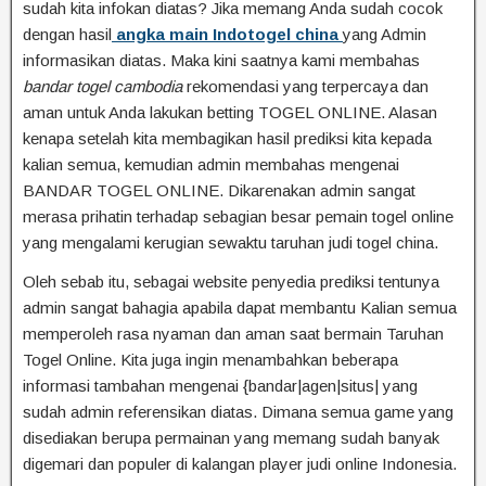
sudah kita infokan diatas? Jika memang Anda sudah cocok
dengan hasil
angka main Indotogel china
yang Admin
informasikan diatas. Maka kini saatnya kami membahas
bandar togel cambodia
rekomendasi yang terpercaya dan
aman untuk Anda lakukan betting TOGEL ONLINE. Alasan
kenapa setelah kita membagikan hasil prediksi kita kepada
kalian semua, kemudian admin membahas mengenai
BANDAR TOGEL ONLINE. Dikarenakan admin sangat
merasa prihatin terhadap sebagian besar pemain togel online
yang mengalami kerugian sewaktu taruhan judi togel china.
Oleh sebab itu, sebagai website penyedia prediksi tentunya
admin sangat bahagia apabila dapat membantu Kalian semua
memperoleh rasa nyaman dan aman saat bermain Taruhan
Togel Online. Kita juga ingin menambahkan beberapa
informasi tambahan mengenai {bandar|agen|situs| yang
sudah admin referensikan diatas. Dimana semua game yang
disediakan berupa permainan yang memang sudah banyak
digemari dan populer di kalangan player judi online Indonesia.