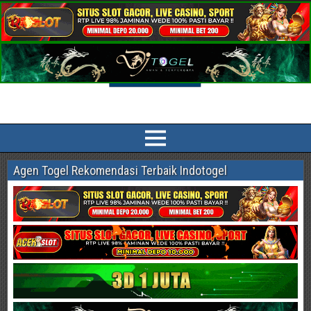
Indotogel HK Prediksi Togel Terlengkap
Prediksi Indotogel HK, Singapore Pools, Sidney, China, Taiwan, Cambodia
Paling Akurat dan jitu sesuai bocoran angka main dan syair togel online
Agen Togel Rekomendasi Terbaik Indotogel