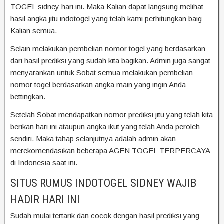
TOGEL sidney hari ini. Maka Kalian dapat langsung melihat
hasil angka jitu indotogel yang telah kami perhitungkan baig
Kalian semua.
Selain melakukan pembelian nomor togel yang berdasarkan
dari hasil prediksi yang sudah kita bagikan. Admin juga sangat
menyarankan untuk Sobat semua melakukan pembelian
nomor togel berdasarkan angka main yang ingin Anda
bettingkan.
Setelah Sobat mendapatkan nomor prediksi jitu yang telah kita
berikan hari ini ataupun angka ikut yang telah Anda peroleh
sendiri. Maka tahap selanjutnya adalah admin akan
merekomendasikan beberapa AGEN TOGEL TERPERCAYA
di Indonesia saat ini.
SITUS RUMUS INDOTOGEL SIDNEY WAJIB
HADIR HARI INI
Sudah mulai tertarik dan cocok dengan hasil prediksi yang