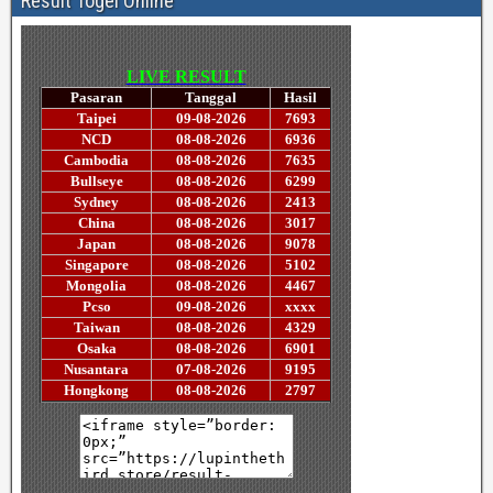
Result Togel Online