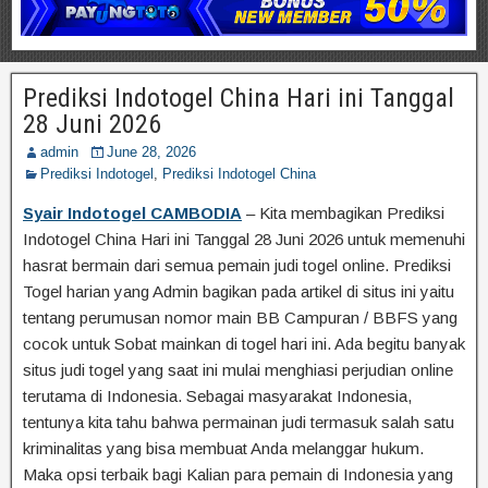
Prediksi Indotogel China Hari ini Tanggal
28 Juni 2026
admin
June 28, 2026
Prediksi Indotogel
,
Prediksi Indotogel China
Syair Indotogel CAMBODIA
– Kita membagikan Prediksi
Indotogel China Hari ini Tanggal 28 Juni 2026 untuk memenuhi
hasrat bermain dari semua pemain judi togel online. Prediksi
Togel harian yang Admin bagikan pada artikel di situs ini yaitu
tentang perumusan nomor main BB Campuran / BBFS yang
cocok untuk Sobat mainkan di togel hari ini. Ada begitu banyak
situs judi togel yang saat ini mulai menghiasi perjudian online
terutama di Indonesia. Sebagai masyarakat Indonesia,
tentunya kita tahu bahwa permainan judi termasuk salah satu
kriminalitas yang bisa membuat Anda melanggar hukum.
Maka opsi terbaik bagi Kalian para pemain di Indonesia yang