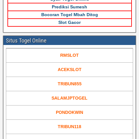
Prediksi Sumesh
Bocoran Togel Mbah Ditog
Slot Gacor
Situs Togel Online
RMSLOT
ACEKSLOT
TRIBUN855
SALAMJPTOGEL
PONDOKWIN
TRIBUN118