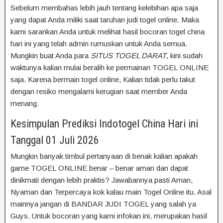
Sebelum membahas lebih jauh tentang kelebihan apa saja
yang dapat Anda miliki saat taruhan judi togel online. Maka
kami sarankan Anda untuk melihat hasil bocoran togel china
hari ini yang telah admin rumuskan untuk Anda semua.
Mungkin buat Anda para
SITUS TOGEL DARAT
, kini sudah
waktunya kalian mulai beralih ke permainan TOGEL ONLINE
saja. Karena bermain togel online, Kalian tidak perlu takut
dengan resiko mengalami kerugian saat member Anda
menang.
Kesimpulan Prediksi Indotogel China Hari ini
Tanggal 01 Juli 2026
Mungkin banyak timbul pertanyaan di benak kalian apakah
game TOGEL ONLINE benar – benar aman dan dapat
dinikmati dengan lebih praktis? Jawabannya pasti Aman,
Nyaman dan Terpercaya kok kalau main Togel Online itu. Asal
mainnya jangan di BANDAR JUDI TOGEL yang salah ya
Guys. Untuk bocoran yang kami infokan ini, merupakan hasil