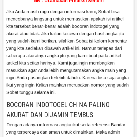
NB : Utamakan Prediksi Sendiri
Jika Anda masih ragu dengan informasi kami, Sobat bisa
mencobanya langsung untuk memastikan apakah isi artikel
kita tersebut benar-benar adalah bocoran indotogel yang
akurat atau tidak. Jika kalian kecewa dengan hasil angka jitu
yang sudah kami berikan, silahkan Sobat isi kolom komentar
yang kita sediakan dibawah artikel ini. Namun terlepas dari
seberapa akuratnya angka jitu yang kami buat pada artikel-
artikel kita setiap harinya. Kami juga ingin membagikan
masukkan agar Anda lebih mengutamakan angka main yang
ingin Anda pasangkan terlebih dahulu. Karena bisa saja angka
ikut yang ingin Kalian mainkan merupakan nomor yang sudah
Sobat tunggu selama ini.
BOCORAN INDOTOGEL CHINA PALING
AKURAT DAN DIJAMIN TEMBUS
Dengan adanya informasi angka ikut serta referensi Bandar
yang terpercaya dan aman untuk dimainkan. Maka admin