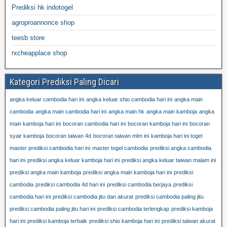
Prediksi hk indotogel
agroproannonce shop
teesb store
rxcheapplace shop
Kategori Prediksi Paling Dicari
angka keluar cambodia hari ini
angka keluar shio cambodia hari ini
angka main
cambodia
angka main cambodia hari ini
angka main hk
angka main kamboja
angka
main kamboja hari ini
bocoran cambodia hari ini
bocoran kamboja hari ini
bocoran
syair kamboja
bocoran taiwan 4d
bocoran taiwan mlm ini
kamboja hari ini togel
master prediksi cambodia hari ini
master togel cambodia
prediksi angka cambodia
hari ini
prediksi angka keluar kamboja hari ini
prediksi angka keluar taiwan malam ini
prediksi angka main kamboja
prediksi angka main kamboja hari ini
prediksi
cambodia
prediksi cambodia 4d hari ini
prediksi cambodia berjaya
prediksi
cambodia hari ini
prediksi cambodia jitu dan akurat
prediksi cambodia paling jitu
prediksi cambodia paling jitu hari ini
prediksi cambodia terlengkap
prediksi kamboja
hari ini
prediksi kamboja terbaik
prediksi shio kamboja hari ini
prediksi taiwan akurat