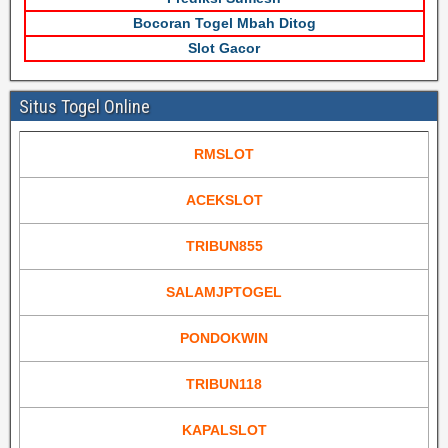
Bocoran Togel Mbah Ditog
Slot Gacor
Situs Togel Online
RMSLOT
ACEKSLOT
TRIBUN855
SALAMJPTOGEL
PONDOKWIN
TRIBUN118
KAPALSLOT