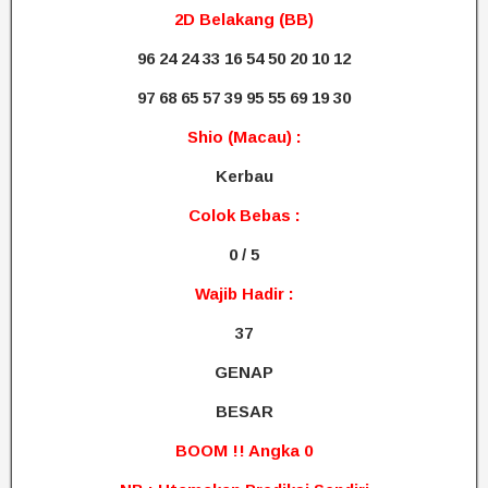
2D Belakang (BB)
96 24 24 33 16 54 50 20 10 12
97 68 65 57 39 95 55 69 19 30
Shio (Macau) :
Kerbau
Colok Bebas :
0 / 5
Wajib Hadir :
37
GENAP
BESAR
BOOM !! Angka 0