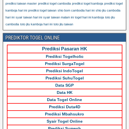
prediksi taiwan master
prediksi togel cambodia
prediksi togel kamboja
prediksi togel
kamboja hari ini
prediksi togel taiwan
shio bom cambodia hari ini
shio jitu cambodia
hari ini
syair taiwan hari ini
syair taiwan malam ini
togel hari ini kamboja
toto jitu
cambodia
toto jitu kamboja hari ini
toto jitu taiwan
PREDIKTOR TOGEL ONLINE
Prediksi Pasaran HK
Prediksi Togelholic
Prediksi SurgaTogel
Prediksi IndoTogel
Prediksi SuhuTogel
Data SGP
Data HK
Data Togel Online
Prediksi Duta4D
Prediksi Mbahsukro
Syair Togel Online
Prediksi Sumesh