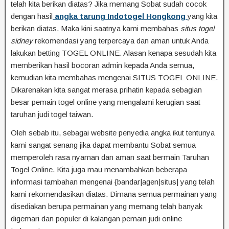
telah kita berikan diatas? Jika memang Sobat sudah cocok
dengan hasil
angka tarung Indotogel Hongkong
yang kita
berikan diatas. Maka kini saatnya kami membahas
situs togel
sidney
rekomendasi yang terpercaya dan aman untuk Anda
lakukan betting TOGEL ONLINE. Alasan kenapa sesudah kita
memberikan hasil bocoran admin kepada Anda semua,
kemudian kita membahas mengenai SITUS TOGEL ONLINE.
Dikarenakan kita sangat merasa prihatin kepada sebagian
besar pemain togel online yang mengalami kerugian saat
taruhan judi togel taiwan.
Oleh sebab itu, sebagai website penyedia angka ikut tentunya
kami sangat senang jika dapat membantu Sobat semua
memperoleh rasa nyaman dan aman saat bermain Taruhan
Togel Online. Kita juga mau menambahkan beberapa
informasi tambahan mengenai {bandar|agen|situs| yang telah
kami rekomendasikan diatas. Dimana semua permainan yang
disediakan berupa permainan yang memang telah banyak
digemari dan populer di kalangan pemain judi online