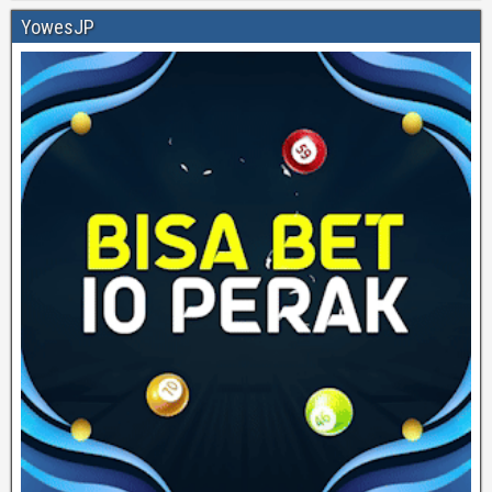
YowesJP