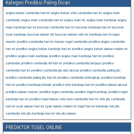
Kategori Prediksi Paling Dicari
angka keluar cambodia hari ini
angka keluar shio cambodia hari ini
angka main
cambodia
angka main cambodia hari ini
angka main hk
angka main kamboja
angka
main kamboja hari ini
bocoran cambodia hari ini
bocoran kamboja hari ini
bocoran
syair kamboja
bocoran taiwan 4d
bocoran taiwan mlm ini
kamboja hari ini togel
master prediksi cambodia hari ini
master togel cambodia
prediksi angka cambodia
hari ini
prediksi angka keluar kamboja hari ini
prediksi angka keluar taiwan malam ini
prediksi angka main kamboja
prediksi angka main kamboja hari ini
prediksi
cambodia
prediksi cambodia 4d hari ini
prediksi cambodia berjaya
prediksi
cambodia hari ini
prediksi cambodia jitu dan akurat
prediksi cambodia paling jitu
prediksi cambodia paling jitu hari ini
prediksi cambodia terlengkap
prediksi kamboja
hari ini
prediksi kamboja terbaik
prediksi shio kamboja hari ini
prediksi taiwan akurat
prediksi taiwan master
prediksi togel cambodia
prediksi togel kamboja
prediksi togel
kamboja hari ini
prediksi togel taiwan
shio bom cambodia hari ini
shio jitu cambodia
hari ini
syair taiwan hari ini
syair taiwan malam ini
togel hari ini kamboja
toto jitu
cambodia
toto jitu kamboja hari ini
toto jitu taiwan
PREDIKTOR TOGEL ONLINE