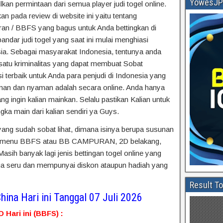
YowesJP
kan permintaan dari semua player judi togel online.
kan pada review di website ini yaitu tentang
an / BBFS yang bagus untuk Anda bettingkan di
bandar judi togel yang saat ini mulai menghiasi
esia. Sebagai masyarakat Indonesia, tentunya anda
satu kriminalitas yang dapat membuat Sobat
terbaik untuk Anda para penjudi di Indonesia yang
 aman dan nyaman adalah secara online. Anda hanya
ng ingin kalian mainkan. Selalu pastikan Kalian untuk
a main dari kalian sendiri ya Guys.
 yang sudah sobat lihat, dimana isinya berupa susunan
da menu BBFS atau BB CAMPURAN, 2D belakang,
sih banyak lagi jenis bettingan togel online yang
ua seru dan mempunyai diskon ataupun hadiah yang
Result To
hina Hari ini Tanggal 07 Juli 2026
D Hari ini (BBFS) :