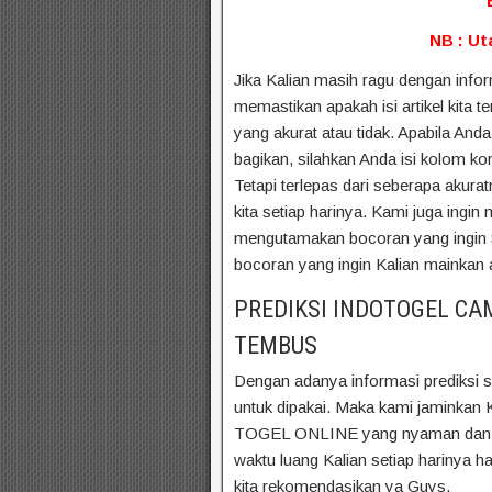
NB : Ut
Jika Kalian masih ragu dengan info
memastikan apakah isi artikel kita
yang akurat atau tidak. Apabila An
bagikan, silahkan Anda isi kolom ko
Tetapi terlepas dari seberapa akurat
kita setiap harinya. Kami juga ing
mengutamakan bocoran yang ingin S
bocoran yang ingin Kalian mainkan 
PREDIKSI INDOTOGEL CA
TEMBUS
Dengan adanya informasi prediksi 
untuk dipakai. Maka kami jaminkan 
TOGEL ONLINE yang nyaman dan am
waktu luang Kalian setiap harinya h
kita rekomendasikan ya Guys.