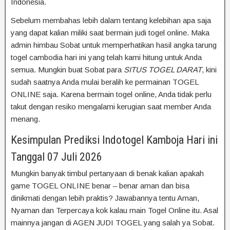
Indonesia.
Sebelum membahas lebih dalam tentang kelebihan apa saja
yang dapat kalian miliki saat bermain judi togel online. Maka
admin himbau Sobat untuk memperhatikan hasil angka tarung
togel cambodia hari ini yang telah kami hitung untuk Anda
semua. Mungkin buat Sobat para
SITUS TOGEL DARAT
, kini
sudah saatnya Anda mulai beralih ke permainan TOGEL
ONLINE saja. Karena bermain togel online, Anda tidak perlu
takut dengan resiko mengalami kerugian saat member Anda
menang.
Kesimpulan Prediksi Indotogel Kamboja Hari ini
Tanggal 07 Juli 2026
Mungkin banyak timbul pertanyaan di benak kalian apakah
game TOGEL ONLINE benar – benar aman dan bisa
dinikmati dengan lebih praktis? Jawabannya tentu Aman,
Nyaman dan Terpercaya kok kalau main Togel Online itu. Asal
mainnya jangan di AGEN JUDI TOGEL yang salah ya Sobat.