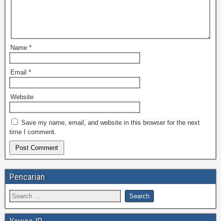
Name
*
Email
*
Website
Save my name, email, and website in this browser for the next
time I comment.
Pencarian