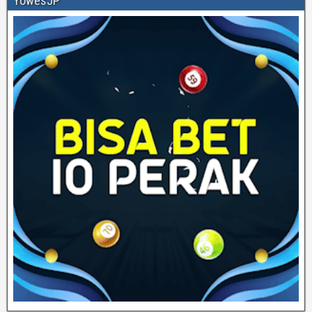
YowesJP