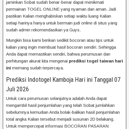
jaminkan Sobat sudah benar-benar dapat menikmati
permainan TOGEL ONLINE yang nyaman dan aman. Jadi
pastikan Kalian menghabiskan setiap waktu luang Kalian
setiap harinya hanya untuk bermain judi online di situs yang
sudah admin rekomendasikan ya Guys.
Mungkin bisa kami berikan sedikit bocoran atau tips untuk
kalian yang ingin membuat hasil bocoran sendiri. Sehingga
Anda dapat memastikan sendiri, bahwa perumusan dan
perhitungan akurat kita mengenai
prediksi togel taiwan hari
ini
memang sudah terpercaya.
Prediksi Indotogel Kamboja Hari ini Tanggal 07
Juli 2026
Untuk cara perumusan selanjutnya adalah Anda dapat
mengambil hasil penjumlahan yang telah Sobat jumlahkan
sebelumnya kemudian Anda bolak-balikan hasil penjumlahan
total angka Kalian tersebut menjadi susunan 2D belakang.
Untuk mempercepat informasi BOCORAN PASARAN