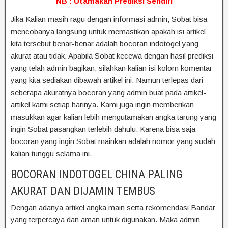
NB : Utamakan Prediksi Sendiri
Jika Kalian masih ragu dengan informasi admin, Sobat bisa
mencobanya langsung untuk memastikan apakah isi artikel
kita tersebut benar-benar adalah bocoran indotogel yang
akurat atau tidak. Apabila Sobat kecewa dengan hasil prediksi
yang telah admin bagikan, silahkan kalian isi kolom komentar
yang kita sediakan dibawah artikel ini. Namun terlepas dari
seberapa akuratnya bocoran yang admin buat pada artikel-
artikel kami setiap harinya. Kami juga ingin memberikan
masukkan agar kalian lebih mengutamakan angka tarung yang
ingin Sobat pasangkan terlebih dahulu. Karena bisa saja
bocoran yang ingin Sobat mainkan adalah nomor yang sudah
kalian tunggu selama ini.
BOCORAN INDOTOGEL CHINA PALING
AKURAT DAN DIJAMIN TEMBUS
Dengan adanya artikel angka main serta rekomendasi Bandar
yang terpercaya dan aman untuk digunakan. Maka admin