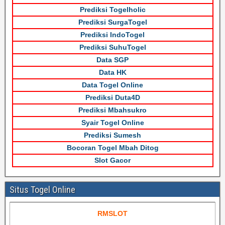
Prediksi Togelholic
Prediksi SurgaTogel
Prediksi IndoTogel
Prediksi SuhuTogel
Data SGP
Data HK
Data Togel Online
Prediksi Duta4D
Prediksi Mbahsukro
Syair Togel Online
Prediksi Sumesh
Bocoran Togel Mbah Ditog
Slot Gacor
Situs Togel Online
RMSLOT