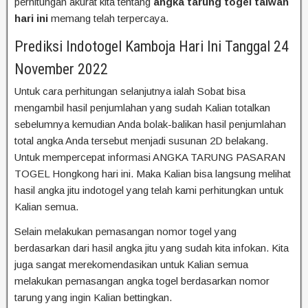
perhitungan akurat kita tentang
angka tarung togel taiwan
hari ini
memang telah terpercaya.
Prediksi Indotogel Kamboja Hari Ini Tanggal 24
November 2022
Untuk cara perhitungan selanjutnya ialah Sobat bisa
mengambil hasil penjumlahan yang sudah Kalian totalkan
sebelumnya kemudian Anda bolak-balikan hasil penjumlahan
total angka Anda tersebut menjadi susunan 2D belakang.
Untuk mempercepat informasi ANGKA TARUNG PASARAN
TOGEL Hongkong hari ini. Maka Kalian bisa langsung melihat
hasil angka jitu indotogel yang telah kami perhitungkan untuk
Kalian semua.
Selain melakukan pemasangan nomor togel yang
berdasarkan dari hasil angka jitu yang sudah kita infokan. Kita
juga sangat merekomendasikan untuk Kalian semua
melakukan pemasangan angka togel berdasarkan nomor
tarung yang ingin Kalian bettingkan.