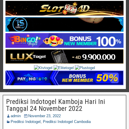
Prediksi Indotogel Kamboja Hari Ini
Tanggal 24 November 2022
admin
November 23, 2022
Prediksi Indotogel
,
Prediksi Indotogel Cambodia