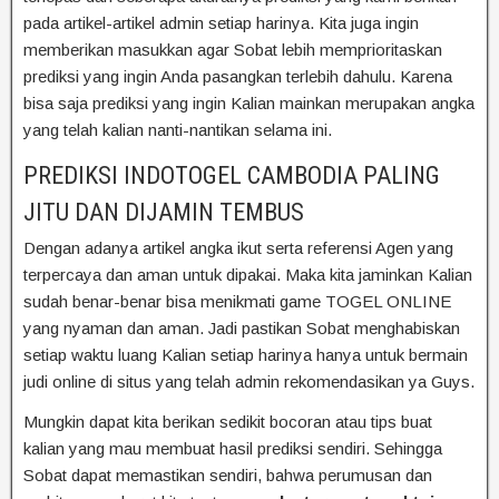
pada artikel-artikel admin setiap harinya. Kita juga ingin
memberikan masukkan agar Sobat lebih memprioritaskan
prediksi yang ingin Anda pasangkan terlebih dahulu. Karena
bisa saja prediksi yang ingin Kalian mainkan merupakan angka
yang telah kalian nanti-nantikan selama ini.
PREDIKSI INDOTOGEL CAMBODIA PALING
JITU DAN DIJAMIN TEMBUS
Dengan adanya artikel angka ikut serta referensi Agen yang
terpercaya dan aman untuk dipakai. Maka kita jaminkan Kalian
sudah benar-benar bisa menikmati game TOGEL ONLINE
yang nyaman dan aman. Jadi pastikan Sobat menghabiskan
setiap waktu luang Kalian setiap harinya hanya untuk bermain
judi online di situs yang telah admin rekomendasikan ya Guys.
Mungkin dapat kita berikan sedikit bocoran atau tips buat
kalian yang mau membuat hasil prediksi sendiri. Sehingga
Sobat dapat memastikan sendiri, bahwa perumusan dan