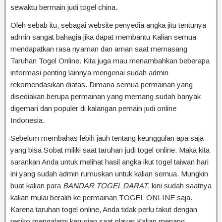
sewaktu bermain judi togel china.
Oleh sebab itu, sebagai website penyedia angka jitu tentunya
admin sangat bahagia jika dapat membantu Kalian semua
mendapatkan rasa nyaman dan aman saat memasang
Taruhan Togel Online. Kita juga mau menambahkan beberapa
informasi penting lainnya mengenai sudah admin
rekomendasikan diatas. Dimana semua permainan yang
disediakan berupa permainan yang memang sudah banyak
digemari dan populer di kalangan pemain judi online
Indonesia.
Sebelum membahas lebih jauh tentang keunggulan apa saja
yang bisa Sobat miliki saat taruhan judi togel online. Maka kita
sarankan Anda untuk melihat hasil angka ikut togel taiwan hari
ini yang sudah admin rumuskan untuk kalian semua. Mungkin
buat kalian para
BANDAR TOGEL DARAT
, kini sudah saatnya
kalian mulai beralih ke permainan TOGEL ONLINE saja.
Karena taruhan togel online, Anda tidak perlu takut dengan
resiko mengalami kerugian saat player Kalian menang.