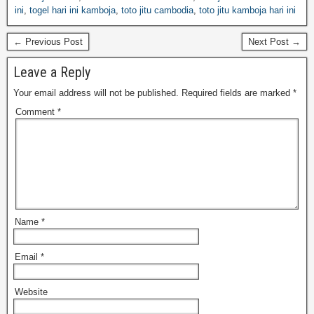
ini
,
togel hari ini kamboja
,
toto jitu cambodia
,
toto jitu kamboja hari ini
← Previous Post
Next Post →
Leave a Reply
Your email address will not be published.
Required fields are marked
*
Comment
*
Name
*
Email
*
Website