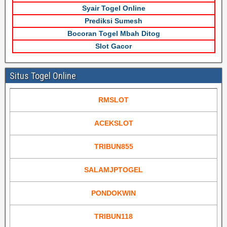
Syair Togel Online
Prediksi Sumesh
Bocoran Togel Mbah Ditog
Slot Gacor
Situs Togel Online
RMSLOT
ACEKSLOT
TRIBUN855
SALAMJPTOGEL
PONDOKWIN
TRIBUN118