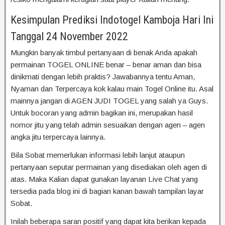
Kesimpulan Prediksi Indotogel Kamboja Hari Ini
Tanggal 24 November 2022
Mungkin banyak timbul pertanyaan di benak Anda apakah
permainan TOGEL ONLINE benar – benar aman dan bisa
dinikmati dengan lebih praktis? Jawabannya tentu Aman,
Nyaman dan Terpercaya kok kalau main Togel Online itu. Asal
mainnya jangan di AGEN JUDI TOGEL yang salah ya Guys.
Untuk bocoran yang admin bagikan ini, merupakan hasil
nomor jitu yang telah admin sesuaikan dengan agen – agen
angka jitu terpercaya lainnya.
Bila Sobat memerlukan informasi lebih lanjut ataupun
pertanyaan seputar permainan yang disediakan oleh agen di
atas. Maka Kalian dapat gunakan layanan Live Chat yang
tersedia pada blog ini di bagian kanan bawah tampilan layar
Sobat.
Inilah beberapa saran positif yang dapat kita berikan kepada