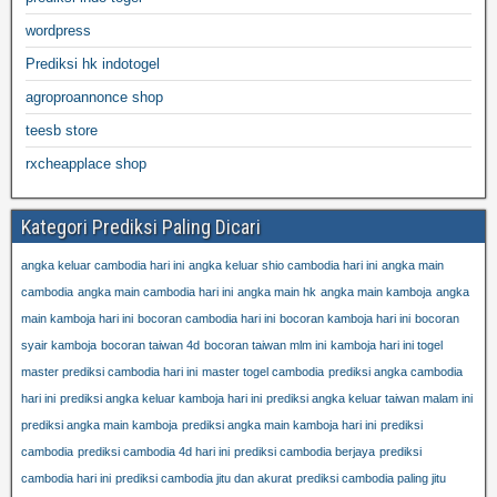
wordpress
Prediksi hk indotogel
agroproannonce shop
teesb store
rxcheapplace shop
Kategori Prediksi Paling Dicari
angka keluar cambodia hari ini
angka keluar shio cambodia hari ini
angka main
cambodia
angka main cambodia hari ini
angka main hk
angka main kamboja
angka
main kamboja hari ini
bocoran cambodia hari ini
bocoran kamboja hari ini
bocoran
syair kamboja
bocoran taiwan 4d
bocoran taiwan mlm ini
kamboja hari ini togel
master prediksi cambodia hari ini
master togel cambodia
prediksi angka cambodia
hari ini
prediksi angka keluar kamboja hari ini
prediksi angka keluar taiwan malam ini
prediksi angka main kamboja
prediksi angka main kamboja hari ini
prediksi
cambodia
prediksi cambodia 4d hari ini
prediksi cambodia berjaya
prediksi
cambodia hari ini
prediksi cambodia jitu dan akurat
prediksi cambodia paling jitu