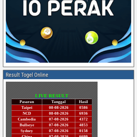
Result Togel Online