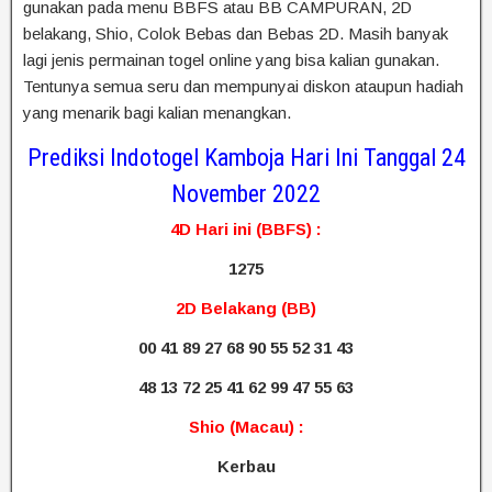
gunakan pada menu BBFS atau BB CAMPURAN, 2D
belakang, Shio, Colok Bebas dan Bebas 2D. Masih banyak
lagi jenis permainan togel online yang bisa kalian gunakan.
Tentunya semua seru dan mempunyai diskon ataupun hadiah
yang menarik bagi kalian menangkan.
Prediksi Indotogel Kamboja Hari Ini Tanggal 24
November 2022
4D Hari ini (BBFS) :
1275
2D Belakang (BB)
00 41 89 27 68 90 55 52 31 43
48 13 72 25 41 62 99 47 55 63
Shio (Macau) :
Kerbau