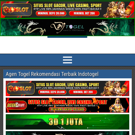
Indotogel HK Prediksi Togel Terlengkap
Prediksi Indotogel HK, Singapore Pools, Sidney, China, Taiwan, Cambodia
Paling Akurat dan jitu sesuai bocoran angka main dan syair togel online
Agen Togel Rekomendasi Terbaik Indotogel