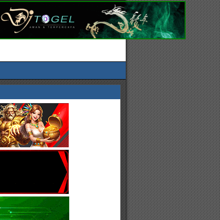
 dan syair togel online