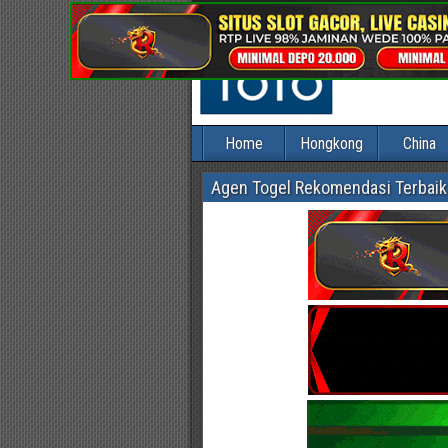
Indotogel HK Prediksi Togel Te
Prediksi Indotogel HK, Singapore Pools, Sid
Home
Hongkong
China
Agen Togel Rekomendasi Terbaik