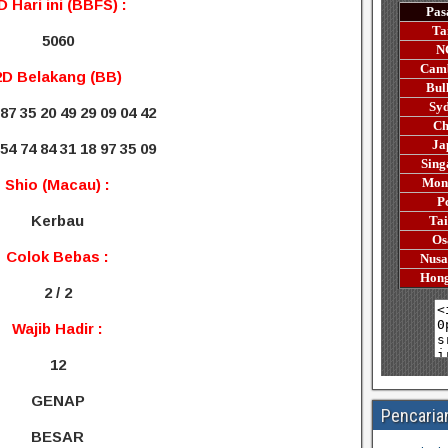
D Hari ini (BBFS) :
5060
2D Belakang (BB)
 87 35 20 49 29 09 04 42
 54 74 84 31 18 97 35 09
Shio (Macau) :
Kerbau
Colok Bebas :
2 / 2
Wajib Hadir :
12
GENAP
Pencaria
BESAR