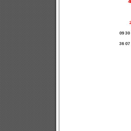
4
09 30
36 07