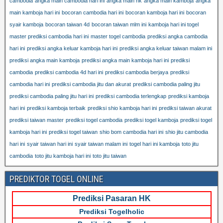
cambodia
angka main cambodia hari ini
angka main hk
angka main kamboja
angka
main kamboja hari ini
bocoran cambodia hari ini
bocoran kamboja hari ini
bocoran
syair kamboja
bocoran taiwan 4d
bocoran taiwan mlm ini
kamboja hari ini togel
master prediksi cambodia hari ini
master togel cambodia
prediksi angka cambodia
hari ini
prediksi angka keluar kamboja hari ini
prediksi angka keluar taiwan malam ini
prediksi angka main kamboja
prediksi angka main kamboja hari ini
prediksi
cambodia
prediksi cambodia 4d hari ini
prediksi cambodia berjaya
prediksi
cambodia hari ini
prediksi cambodia jitu dan akurat
prediksi cambodia paling jitu
prediksi cambodia paling jitu hari ini
prediksi cambodia terlengkap
prediksi kamboja
hari ini
prediksi kamboja terbaik
prediksi shio kamboja hari ini
prediksi taiwan akurat
prediksi taiwan master
prediksi togel cambodia
prediksi togel kamboja
prediksi togel
kamboja hari ini
prediksi togel taiwan
shio bom cambodia hari ini
shio jitu cambodia
hari ini
syair taiwan hari ini
syair taiwan malam ini
togel hari ini kamboja
toto jitu
cambodia
toto jitu kamboja hari ini
toto jitu taiwan
PREDIKTOR TOGEL ONLINE
Prediksi Pasaran HK
Prediksi Togelholic