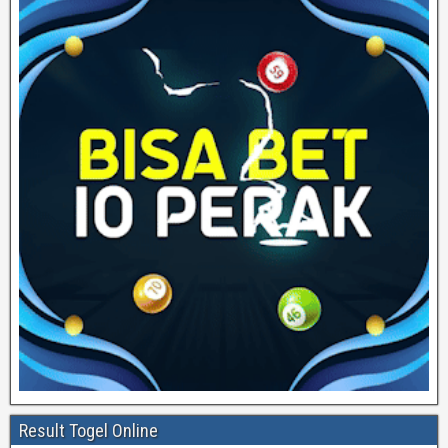
Result Togel Online