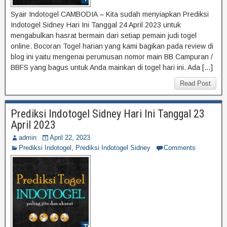
Syair Indotogel CAMBODIA – Kita sudah menyiapkan Prediksi
Indotogel Sidney Hari Ini Tanggal 24 April 2023 untuk
mengabulkan hasrat bermain dari setiap pemain judi togel
online. Bocoran Togel harian yang kami bagikan pada review di
blog ini yaitu mengenai perumusan nomor main BB Campuran /
BBFS yang bagus untuk Anda mainkan di togel hari ini. Ada […]
Read Post
Prediksi Indotogel Sidney Hari Ini Tanggal 23
April 2023
admin
April 22, 2023
Prediksi Indotogel
,
Prediksi Indotogel Sidney
Comments