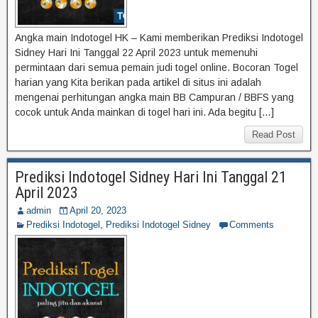
Angka main Indotogel HK – Kami memberikan Prediksi Indotogel
Sidney Hari Ini Tanggal 22 April 2023 untuk memenuhi
permintaan dari semua pemain judi togel online. Bocoran Togel
harian yang Kita berikan pada artikel di situs ini adalah
mengenai perhitungan angka main BB Campuran / BBFS yang
cocok untuk Anda mainkan di togel hari ini. Ada begitu […]
Read Post
Prediksi Indotogel Sidney Hari Ini Tanggal 21
April 2023
admin
April 20, 2023
Prediksi Indotogel
,
Prediksi Indotogel Sidney
Comments