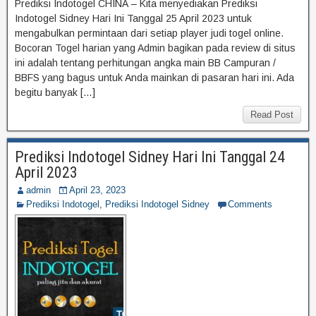
Prediksi Indotogel CHINA – Kita menyediakan Prediksi
Indotogel Sidney Hari Ini Tanggal 25 April 2023 untuk
mengabulkan permintaan dari setiap player judi togel online.
Bocoran Togel harian yang Admin bagikan pada review di situs
ini adalah tentang perhitungan angka main BB Campuran /
BBFS yang bagus untuk Anda mainkan di pasaran hari ini. Ada
begitu banyak […]
Read Post
Prediksi Indotogel Sidney Hari Ini Tanggal 24
April 2023
admin
April 23, 2023
Prediksi Indotogel
,
Prediksi Indotogel Sidney
Comments