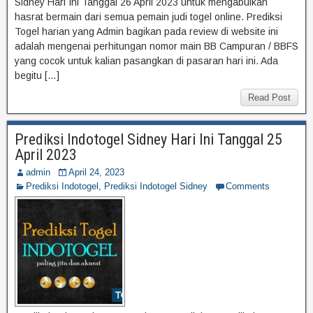
Sidney Hari Ini Tanggal 26 April 2023 untuk mengabulkan
hasrat bermain dari semua pemain judi togel online. Prediksi
Togel harian yang Admin bagikan pada review di website ini
adalah mengenai perhitungan nomor main BB Campuran / BBFS
yang cocok untuk kalian pasangkan di pasaran hari ini. Ada
begitu […]
Read Post
Prediksi Indotogel Sidney Hari Ini Tanggal 25
April 2023
admin
April 24, 2023
Prediksi Indotogel
,
Prediksi Indotogel Sidney
Comments