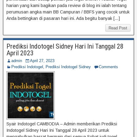
harian yang kami bagikan pada review di blog ini ialah tentang
perumusan angka main BB Campuran / BBFS yang cocok untuk
Anda bettingkan di pasaran hari ini. Ada begitu banyak […]
Read Post
Prediksi Indotogel Sidney Hari Ini Tanggal 28
April 2023
admin
April 27, 2023
Prediksi Indotogel
,
Prediksi Indotogel Sidney
Comments
Syair Indotogel CAMBODIA – Admin memberikan Prediksi
Indotogel Sidney Hari Ini Tanggal 28 April 2023 untuk
mengabulkan hasrat bermain dari semua Sobat judi togel