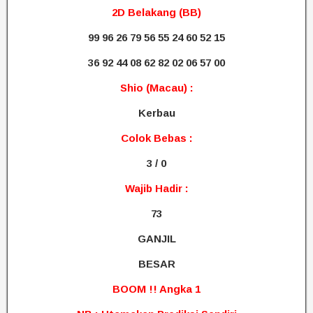
2D Belakang (BB)
99 96 26 79 56 55 24 60 52 15
36 92 44 08 62 82 02 06 57 00
Shio (Macau) :
Kerbau
Colok Bebas :
3 / 0
Wajib Hadir :
73
GANJIL
BESAR
BOOM !! Angka 1