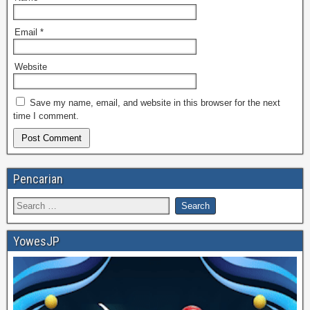
Email
*
Website
Save my name, email, and website in this browser for the next
time I comment.
Pencarian
YowesJP