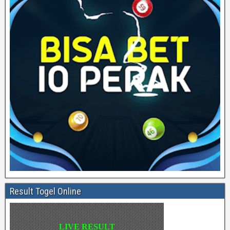
Result Togel Online