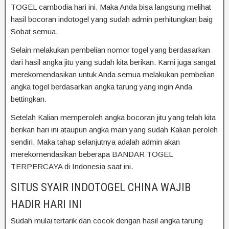
TOGEL cambodia hari ini. Maka Anda bisa langsung melihat
hasil bocoran indotogel yang sudah admin perhitungkan baig
Sobat semua.
Selain melakukan pembelian nomor togel yang berdasarkan
dari hasil angka jitu yang sudah kita berikan. Kami juga sangat
merekomendasikan untuk Anda semua melakukan pembelian
angka togel berdasarkan angka tarung yang ingin Anda
bettingkan.
Setelah Kalian memperoleh angka bocoran jitu yang telah kita
berikan hari ini ataupun angka main yang sudah Kalian peroleh
sendiri. Maka tahap selanjutnya adalah admin akan
merekomendasikan beberapa BANDAR TOGEL
TERPERCAYA di Indonesia saat ini.
SITUS SYAIR INDOTOGEL CHINA WAJIB
HADIR HARI INI
Sudah mulai tertarik dan cocok dengan hasil angka tarung