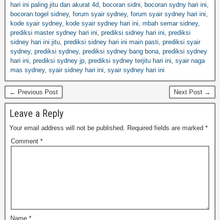
hari ini paling jitu dan akurat 4d
,
bocoran sidni
,
bocoran sydny hari ini
,
bocoran togel sidney
,
forum syair sydney
,
forum syair sydney hari ini
,
kode syair sydney
,
kode syair sydney hari ini
,
mbah semar sidney
,
prediksi master sydney hari ini
,
prediksi sidney hari ini
,
prediksi
sidney hari ini jitu
,
prediksi sidney hari ini main pasti
,
prediksi syair
sydney
,
prediksi sydney
,
prediksi sydney bang bona
,
prediksi sydney
hari ini
,
prediksi sydney jp
,
prediksi sydney terjitu hari ini
,
syair naga
mas sydney
,
syair sidney hari ini
,
syair sydney hari ini
← Previous Post
Next Post →
Leave a Reply
Your email address will not be published.
Required fields are marked
*
Comment
*
Name
*