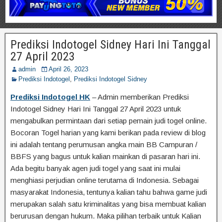
Prediksi Indotogel Sidney Hari Ini Tanggal
27 April 2023
admin
April 26, 2023
Prediksi Indotogel
,
Prediksi Indotogel Sidney
Prediksi Indotogel HK
– Admin memberikan Prediksi
Indotogel Sidney Hari Ini Tanggal 27 April 2023 untuk
mengabulkan permintaan dari setiap pemain judi togel online.
Bocoran Togel harian yang kami berikan pada review di blog
ini adalah tentang perumusan angka main BB Campuran /
BBFS yang bagus untuk kalian mainkan di pasaran hari ini.
Ada begitu banyak agen judi togel yang saat ini mulai
menghiasi perjudian online terutama di Indonesia. Sebagai
masyarakat Indonesia, tentunya kalian tahu bahwa game judi
merupakan salah satu kriminalitas yang bisa membuat kalian
berurusan dengan hukum. Maka pilihan terbaik untuk Kalian