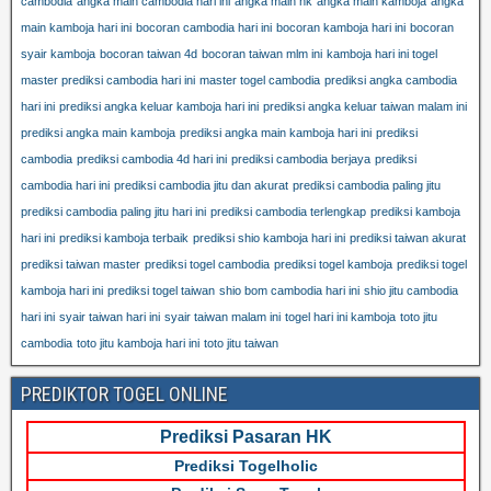
cambodia
angka main cambodia hari ini
angka main hk
angka main kamboja
angka
main kamboja hari ini
bocoran cambodia hari ini
bocoran kamboja hari ini
bocoran
syair kamboja
bocoran taiwan 4d
bocoran taiwan mlm ini
kamboja hari ini togel
master prediksi cambodia hari ini
master togel cambodia
prediksi angka cambodia
hari ini
prediksi angka keluar kamboja hari ini
prediksi angka keluar taiwan malam ini
prediksi angka main kamboja
prediksi angka main kamboja hari ini
prediksi
cambodia
prediksi cambodia 4d hari ini
prediksi cambodia berjaya
prediksi
cambodia hari ini
prediksi cambodia jitu dan akurat
prediksi cambodia paling jitu
prediksi cambodia paling jitu hari ini
prediksi cambodia terlengkap
prediksi kamboja
hari ini
prediksi kamboja terbaik
prediksi shio kamboja hari ini
prediksi taiwan akurat
prediksi taiwan master
prediksi togel cambodia
prediksi togel kamboja
prediksi togel
kamboja hari ini
prediksi togel taiwan
shio bom cambodia hari ini
shio jitu cambodia
hari ini
syair taiwan hari ini
syair taiwan malam ini
togel hari ini kamboja
toto jitu
cambodia
toto jitu kamboja hari ini
toto jitu taiwan
PREDIKTOR TOGEL ONLINE
Prediksi Pasaran HK
Prediksi Togelholic