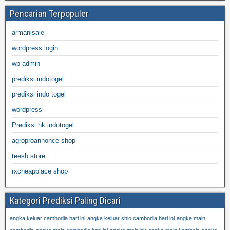
Pencarian Terpopuler
armanisale
wordpress login
wp admin
prediksi indotogel
prediksi indo togel
wordpress
Prediksi hk indotogel
agroproannonce shop
teesb store
rxcheapplace shop
Kategori Prediksi Paling Dicari
angka keluar cambodia hari ini
angka keluar shio cambodia hari ini
angka main