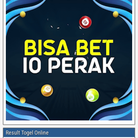
Result Togel Online