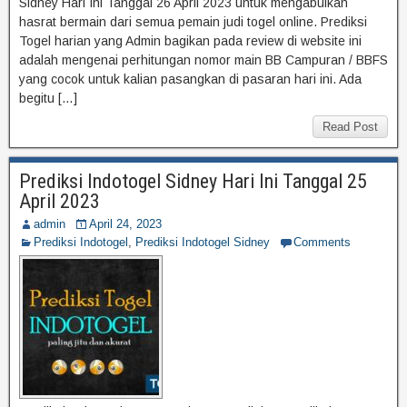
Sidney Hari Ini Tanggal 26 April 2023 untuk mengabulkan
hasrat bermain dari semua pemain judi togel online. Prediksi
Togel harian yang Admin bagikan pada review di website ini
adalah mengenai perhitungan nomor main BB Campuran / BBFS
yang cocok untuk kalian pasangkan di pasaran hari ini. Ada
begitu […]
Read Post
Prediksi Indotogel Sidney Hari Ini Tanggal 25
April 2023
admin
April 24, 2023
Prediksi Indotogel
,
Prediksi Indotogel Sidney
Comments