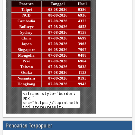
Pencarian Terpopuler