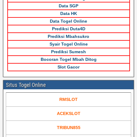
Data SGP
Data HK
Data Togel Online
Prediksi Duta4D
Prediksi Mbahsukro
Syair Togel Online
Prediksi Sumesh
Bocoran Togel Mbah Ditog
Slot Gacor
Situs Togel Online
RMSLOT
ACEKSLOT
TRIBUN855