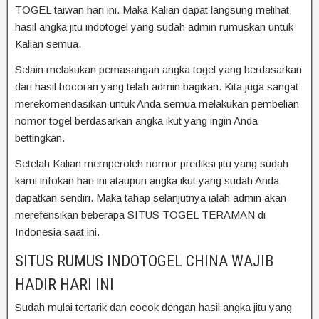
TOGEL taiwan hari ini. Maka Kalian dapat langsung melihat
hasil angka jitu indotogel yang sudah admin rumuskan untuk
Kalian semua.
Selain melakukan pemasangan angka togel yang berdasarkan
dari hasil bocoran yang telah admin bagikan. Kita juga sangat
merekomendasikan untuk Anda semua melakukan pembelian
nomor togel berdasarkan angka ikut yang ingin Anda
bettingkan.
Setelah Kalian memperoleh nomor prediksi jitu yang sudah
kami infokan hari ini ataupun angka ikut yang sudah Anda
dapatkan sendiri. Maka tahap selanjutnya ialah admin akan
merefensikan beberapa SITUS TOGEL TERAMAN di
Indonesia saat ini.
SITUS RUMUS INDOTOGEL CHINA WAJIB
HADIR HARI INI
Sudah mulai tertarik dan cocok dengan hasil angka jitu yang