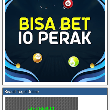
Result Togel Online