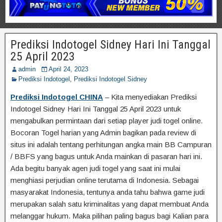
Prediksi Indotogel Sidney Hari Ini Tanggal
25 April 2023
admin
April 24, 2023
Prediksi Indotogel
,
Prediksi Indotogel Sidney
Prediksi Indotogel CHINA
– Kita menyediakan Prediksi
Indotogel Sidney Hari Ini Tanggal 25 April 2023 untuk
mengabulkan permintaan dari setiap player judi togel online.
Bocoran Togel harian yang Admin bagikan pada review di
situs ini adalah tentang perhitungan angka main BB Campuran
/ BBFS yang bagus untuk Anda mainkan di pasaran hari ini.
Ada begitu banyak agen judi togel yang saat ini mulai
menghiasi perjudian online terutama di Indonesia. Sebagai
masyarakat Indonesia, tentunya anda tahu bahwa game judi
merupakan salah satu kriminalitas yang dapat membuat Anda
melanggar hukum. Maka pilihan paling bagus bagi Kalian para