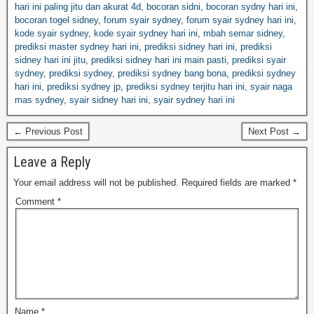
hari ini paling jitu dan akurat 4d
,
bocoran sidni
,
bocoran sydny hari ini
,
bocoran togel sidney
,
forum syair sydney
,
forum syair sydney hari ini
,
kode syair sydney
,
kode syair sydney hari ini
,
mbah semar sidney
,
prediksi master sydney hari ini
,
prediksi sidney hari ini
,
prediksi
sidney hari ini jitu
,
prediksi sidney hari ini main pasti
,
prediksi syair
sydney
,
prediksi sydney
,
prediksi sydney bang bona
,
prediksi sydney
hari ini
,
prediksi sydney jp
,
prediksi sydney terjitu hari ini
,
syair naga
mas sydney
,
syair sidney hari ini
,
syair sydney hari ini
← Previous Post
Next Post →
Leave a Reply
Your email address will not be published.
Required fields are marked
*
Comment
*
Name
*