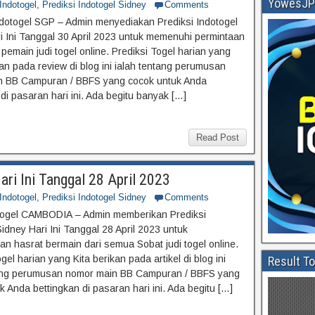
YowesJP
Indotogel
,
Prediksi Indotogel Sidney
Comments
ndotogel SGP – Admin menyediakan Prediksi Indotogel
i Ini Tanggal 30 April 2023 untuk memenuhi permintaan
 pemain judi togel online. Prediksi Togel harian yang
an pada review di blog ini ialah tentang perumusan
n BB Campuran / BBFS yang cocok untuk Anda
 di pasaran hari ini. Ada begitu banyak […]
Read Post
ari Ini Tanggal 28 April 2023
Indotogel
,
Prediksi Indotogel Sidney
Comments
otogel CAMBODIA – Admin memberikan Prediksi
Sidney Hari Ini Tanggal 28 April 2023 untuk
n hasrat bermain dari semua Sobat judi togel online.
gel harian yang Kita berikan pada artikel di blog ini
Result To
tang perumusan nomor main BB Campuran / BBFS yang
k Anda bettingkan di pasaran hari ini. Ada begitu […]