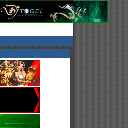
 dan syair togel online