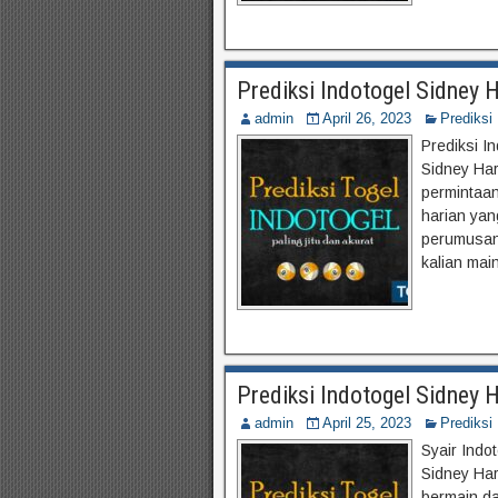
Prediksi Indotogel Sidney H
admin
April 26, 2023
Prediksi 
Prediksi I
Sidney Har
permintaan
harian yan
perumusan
kalian mai
Prediksi Indotogel Sidney H
admin
April 25, 2023
Prediksi 
Syair Indo
Sidney Har
bermain da