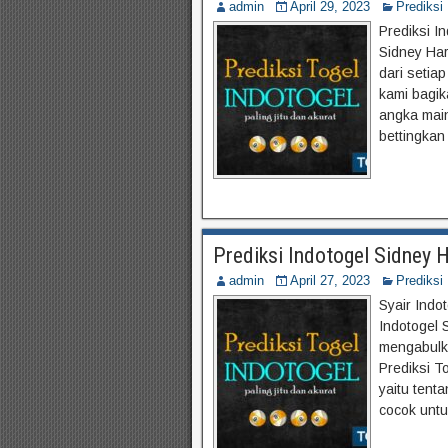
admin
April 29, 2023
Prediksi 
Prediksi I
Sidney Har
dari setiap
kami bagik
angka mai
bettingkan
Prediksi Indotogel Sidney H
admin
April 27, 2023
Prediksi 
Syair Ind
Indotogel 
mengabulka
Prediksi To
yaitu ten
cocok untu