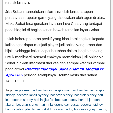
terbaik lainnya.
Jika Sobat memerlukan informasi lebih lanjut ataupun
pertanyaan seputar game yang disediakan oleh agen di atas.
Maka Sobat bisa gunakan layanan Live Chat yang terdapat
pada blog ini di bagian kanan bawah tampilan layar Sobat.
Inilah beberapa saran positif yang bisa kami bagikan kepada
kalian agar dapat menjadi player judi online yang smart dan
bijak. Sehingga kalian dapat bertahan dalam jangka panjang
untuk menikmati sensasi enaknya memainkan judi online ya
Sobat. Sekian informasi dari kita dan sampai ketemu kembali
pada artikel
Prediksi Indotogel Sidney Hari Ini Tanggal 22
April 2023
periode selanjutnya. Terima kasih dan salam
JACKPOT!
Tags:
angka main sidney hari ini
,
angka main sydney hari ini
,
angka
sidney
,
bocoran langit sydney
,
bocoran sidney
,
bocoran sidney hari
ini
,
bocoran sidney hari ini jitu 2d
,
bocoran sidney hari ini jitu dan
akurat
,
bocoran sidney hari ini langsung dari pusat
,
bocoran sidney
hari ini paling jitu dan akurat 4d
,
bocoran sidni
,
bocoran sydny hari ini
,