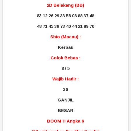
2D Belakang (BB)
83 12 26 29 33 58 08 88 37 48
48 71 45 39 73 40 44 21 89 70
Shio (Macau) :
Kerbau
Colok Bebas :
8 / 5
Wajib Hadir :
36
GANJIL
BESAR
BOOM !! Angka 6