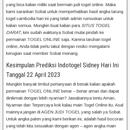
yang bisa kalian miliki saat bermain judi togel online. Maka
kami sarankan Sobat untuk memperhatikan hasil angka tarung
togel cambodia hari ini yang telah admin rumuskan untuk
kalian semua. Mungkin buat kalian para
SITUS TOGEL
DARAT
, kini sudah waktunya Sobat mulai pindah ke
permainan TOGEL ONLINE saja. Karena taruhan togel
online, Anda tidak perlu takut dengan resiko mengalami
kerugian saat member Sobat menang.
Kesimpulan Prediksi Indotogel Sidney Hari Ini
Tanggal 22 April 2023
Mungkin banyak timbul pertanyaan di benak kalian apakah
permainan TOGEL ONLINE benar – benar aman dan dapat
dinikmati dengan lebih nyaman? Jawabannya tentu Aman,
Nyaman dan Terpercaya kok kalau main Togel Online itu. Asal
mainnya jangan di AGEN JUDI TOGEL yang salah ya Sobat.
Untuk angka paten yang kami berikan ini, adalah hasil bocoran
yang telah kita sesuaikan dengan agen – agen angka main