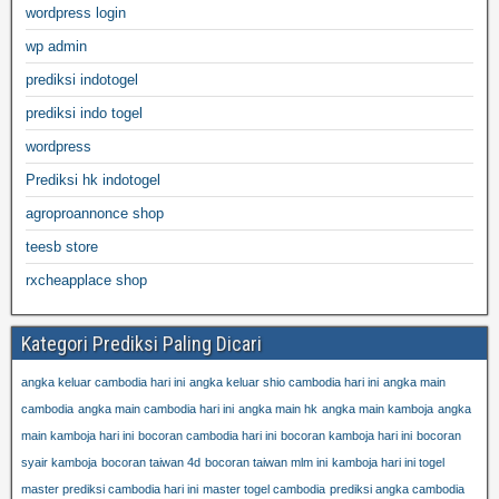
wordpress login
wp admin
prediksi indotogel
prediksi indo togel
wordpress
Prediksi hk indotogel
agroproannonce shop
teesb store
rxcheapplace shop
Kategori Prediksi Paling Dicari
angka keluar cambodia hari ini
angka keluar shio cambodia hari ini
angka main
cambodia
angka main cambodia hari ini
angka main hk
angka main kamboja
angka
main kamboja hari ini
bocoran cambodia hari ini
bocoran kamboja hari ini
bocoran
syair kamboja
bocoran taiwan 4d
bocoran taiwan mlm ini
kamboja hari ini togel
master prediksi cambodia hari ini
master togel cambodia
prediksi angka cambodia