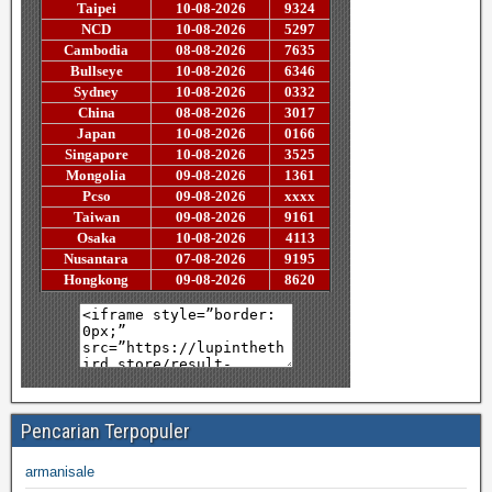
Pencarian Terpopuler
armanisale