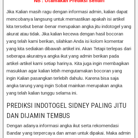
NB : Utamakan Prediksi Sendiri
Jika Kalian masih ragu dengan informasi admin, kalian dapat
mencobanya langsung untuk memastikan apakah isi artikel
kita tersebut benar-benar merupakan angka jitu indotogel yang
akurat atau tidak. Jika kalian kecewa dengan hasil bocoran
yang telah kami berikan, silahkan Anda isi kolom komentar
yang kita sediakan dibawah artikel ini. Akan Tetapi terlepas dari
seberapa akuratnya angka ikut yang admin berikan pada
artikel-artikel kami setiap harinya. Kita juga ingin membagikan
masukkan agar kalian lebih mengutamakan bocoran yang
ingin Kalian pasangkan terlebih dahulu. Karena bisa saja
angka tarung yang ingin Sobat mainkan merupakan angka
yang telah kalian tunggu selama ini.
PREDIKSI INDOTOGEL SIDNEY PALING JITU
DAN DIJAMIN TEMBUS
Dengan adanya informasi angka ikut serta rekomendasi
Bandar yang terpercaya dan aman untuk dipakai. Maka admin