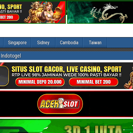
rlengkap
ney, China, Taiwan, Cambodia Paling Akurat dan jitu sesuai bocoran angka main
Singapore
Sidney
Cambodia
Taiwan
 Indotogel