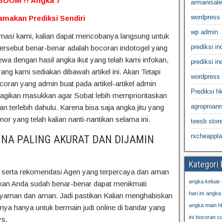
BOOM !! Angka 7
armanisale
wordpress 
amakan Prediksi Sendiri
wp admin
rmasi kami, kalian dapat mencobanya langsung untuk
prediksi in
 tersebut benar-benar adalah bocoran indotogel yang
cewa dengan hasil angka ikut yang telah kami infokan,
prediksi in
ang kami sediakan dibawah artikel ini. Akan Tetapi
wordpress
coran yang admin buat pada artikel-artikel admin
Prediksi hk
mbagikan masukkan agar Sobat lebih memprioritaskan
agroproan
an terlebih dahulu. Karena bisa saja angka jitu yang
r yang telah kalian nanti-nantikan selama ini.
teesb stor
rxcheappl
NA PALING AKURAT DAN DIJAMIN
Kategori 
u serta rekomendasi Agen yang terpercaya dan aman
angka keluar 
kan Anda sudah benar-benar dapat menikmati
hari ini
angka
man dan aman. Jadi pastikan Kalian menghabiskan
angka main h
rinya hanya untuk bermain judi online di bandar yang
ini
bocoran ca
ys.