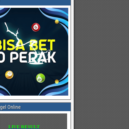
gel Online