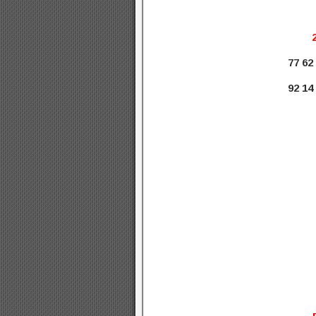
77 62
92 14