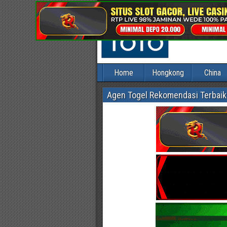
Indotogel HK Prediksi Togel Te
Prediksi Indotogel HK, Singapore Pools, Sid
Home
Hongkong
China
Agen Togel Rekomendasi Terbaik