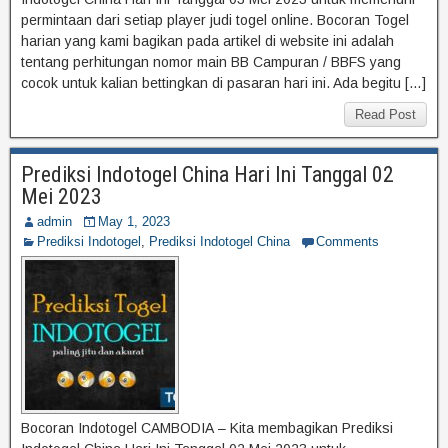
permintaan dari setiap player judi togel online. Bocoran Togel
harian yang kami bagikan pada artikel di website ini adalah
tentang perhitungan nomor main BB Campuran / BBFS yang
cocok untuk kalian bettingkan di pasaran hari ini. Ada begitu […]
Read Post
Prediksi Indotogel China Hari Ini Tanggal 02
Mei 2023
admin
May 1, 2023
Prediksi Indotogel
,
Prediksi Indotogel China
Comments
Bocoran Indotogel CAMBODIA – Kita membagikan Prediksi