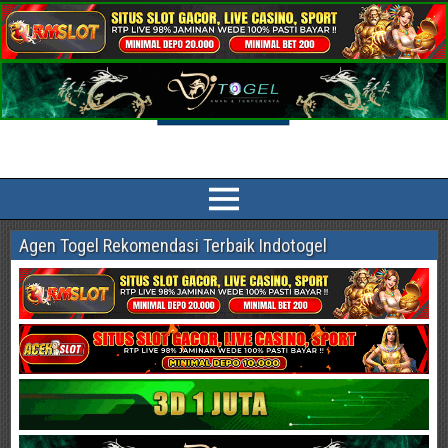
Indotogel HK Prediksi Togel Terlengkap
Prediksi Indotogel HK, Singapore Pools, Sidney, China, Taiwan, Cambodia
Paling Akurat dan jitu sesuai bocoran angka main dan syair togel online
Agen Togel Rekomendasi Terbaik Indotogel