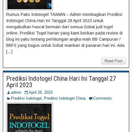
Rumus Paito Indotogel TAIWAN – Admin membagikan Prediksi
Indotogel China Hari Ini Tanggal 28 April 2023 untuk
mengabulkan hasrat bermain dari semua Sobat judi togel
online. Prediksi Togel harian yang kami berikan pada review di
blog ini yaitu tentang perhitungan angka main BB Campuran /
BBFS yang bagus untuk Sobat mainkan di pasaran hari ini. Ada
[…]
Read Post
Prediksi Indotogel China Hari Ini Tanggal 27
April 2023
admin
April 26, 2023
Prediksi Indotogel
,
Prediksi Indotogel China
Comments