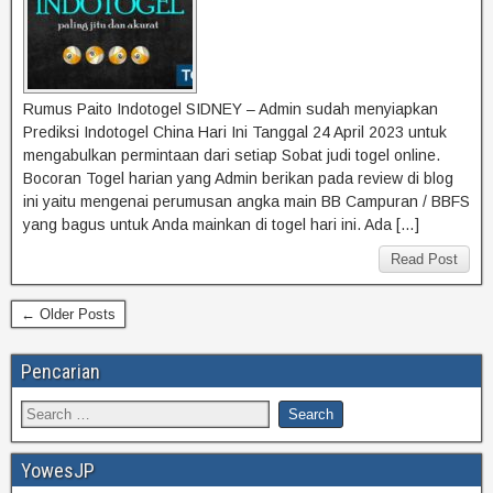
Rumus Paito Indotogel SIDNEY – Admin sudah menyiapkan
Prediksi Indotogel China Hari Ini Tanggal 24 April 2023 untuk
mengabulkan permintaan dari setiap Sobat judi togel online.
Bocoran Togel harian yang Admin berikan pada review di blog
ini yaitu mengenai perumusan angka main BB Campuran / BBFS
yang bagus untuk Anda mainkan di togel hari ini. Ada […]
Read Post
← Older Posts
Pencarian
YowesJP