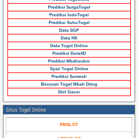
Prediksi SurgaTogel
Prediksi IndoTogel
Prediksi SuhuTogel
Data SGP
Data HK
Data Togel Online
Prediksi Duta4D
Prediksi Mbahsukro
Syair Togel Online
Prediksi Sumesh
Bocoran Togel Mbah Ditog
Slot Gacor
Situs Togel Online
RMSLOT