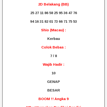
2D Belakang (BB)
25 27 11 86 58 25 95 36 47 76
94 16 31 82 01 73 66 71 75 53
Shio (Macau) :
Kerbau
Colok Bebas :
7 / 8
Wajib Hadir :
10
GENAP
BESAR
BOOM !! Angka 9