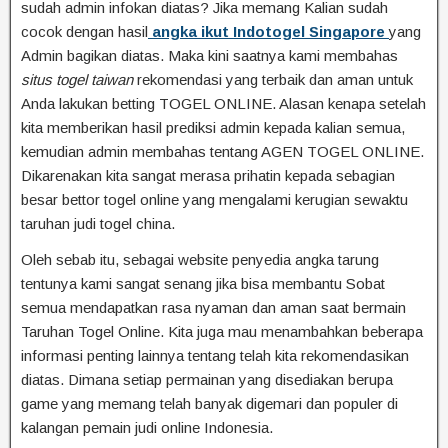
sudah admin infokan diatas? Jika memang Kalian sudah
cocok dengan hasil
angka ikut Indotogel Singapore
yang
Admin bagikan diatas. Maka kini saatnya kami membahas
situs togel taiwan
rekomendasi yang terbaik dan aman untuk
Anda lakukan betting TOGEL ONLINE. Alasan kenapa setelah
kita memberikan hasil prediksi admin kepada kalian semua,
kemudian admin membahas tentang AGEN TOGEL ONLINE.
Dikarenakan kita sangat merasa prihatin kepada sebagian
besar bettor togel online yang mengalami kerugian sewaktu
taruhan judi togel china.
Oleh sebab itu, sebagai website penyedia angka tarung
tentunya kami sangat senang jika bisa membantu Sobat
semua mendapatkan rasa nyaman dan aman saat bermain
Taruhan Togel Online. Kita juga mau menambahkan beberapa
informasi penting lainnya tentang telah kita rekomendasikan
diatas. Dimana setiap permainan yang disediakan berupa
game yang memang telah banyak digemari dan populer di
kalangan pemain judi online Indonesia.