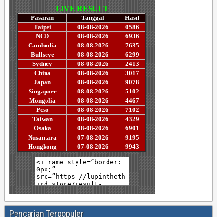
Pencarian Terpopuler