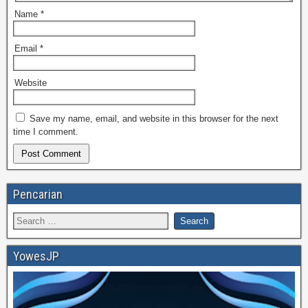
Name
*
Email
*
Website
Save my name, email, and website in this browser for the next
time I comment.
Pencarian
YowesJP