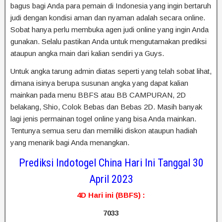
bagus bagi Anda para pemain di Indonesia yang ingin bertaruh
judi dengan kondisi aman dan nyaman adalah secara online.
Sobat hanya perlu membuka agen judi online yang ingin Anda
gunakan. Selalu pastikan Anda untuk mengutamakan prediksi
ataupun angka main dari kalian sendiri ya Guys.
Untuk angka tarung admin diatas seperti yang telah sobat lihat,
dimana isinya berupa susunan angka yang dapat kalian
mainkan pada menu BBFS atau BB CAMPURAN, 2D
belakang, Shio, Colok Bebas dan Bebas 2D. Masih banyak
lagi jenis permainan togel online yang bisa Anda mainkan.
Tentunya semua seru dan memiliki diskon ataupun hadiah
yang menarik bagi Anda menangkan.
Prediksi Indotogel China Hari Ini Tanggal 30
April 2023
4D Hari ini (BBFS) :
7033