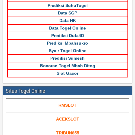
Prediksi SuhuTogel
Data SGP
Data HK
Data Togel Online
Prediksi Duta4D
Prediksi Mbahsukro
Syair Togel Online
Prediksi Sumesh
Bocoran Togel Mbah Ditog
Slot Gacor
Situs Togel Online
RMSLOT
ACEKSLOT
TRIBUN855