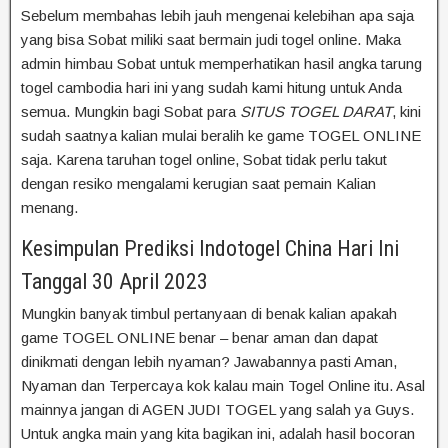
Sebelum membahas lebih jauh mengenai kelebihan apa saja
yang bisa Sobat miliki saat bermain judi togel online. Maka
admin himbau Sobat untuk memperhatikan hasil angka tarung
togel cambodia hari ini yang sudah kami hitung untuk Anda
semua. Mungkin bagi Sobat para
SITUS TOGEL DARAT
, kini
sudah saatnya kalian mulai beralih ke game TOGEL ONLINE
saja. Karena taruhan togel online, Sobat tidak perlu takut
dengan resiko mengalami kerugian saat pemain Kalian
menang.
Kesimpulan Prediksi Indotogel China Hari Ini
Tanggal 30 April 2023
Mungkin banyak timbul pertanyaan di benak kalian apakah
game TOGEL ONLINE benar – benar aman dan dapat
dinikmati dengan lebih nyaman? Jawabannya pasti Aman,
Nyaman dan Terpercaya kok kalau main Togel Online itu. Asal
mainnya jangan di AGEN JUDI TOGEL yang salah ya Guys.
Untuk angka main yang kita bagikan ini, adalah hasil bocoran