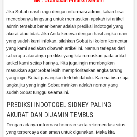
NB : Utamakan Prediksi Sendiri
Jika Sobat masih ragu dengan informasi admin, kalian bisa
mencobanya langsung untuk memastikan apakah isi artikel
admin tersebut benar-benar adalah prediksi indotogel yang
akurat atau tidak. Jika Anda kecewa dengan hasil angka main
yang sudah kami infokan, silahkan Sobat isi kolom komentar
yang kami sediakan dibawah artikel ini. Namun terlepas dari
seberapa akuratnya prediksi yang kita rumuskan pada artikel-
artikel kami setiap harinya. Kita juga ingin membagikan
masukkan agar Sobat lebih memprioritaskan angka tarung
yang ingin Sobat pasangkan terlebih dahulu. Karena bisa saja
angka jitu yang ingin Sobat mainkan adalah nomor yang
sudah Sobat tunggu selama ini.
PREDIKSI INDOTOGEL SIDNEY PALING
AKURAT DAN DIJAMIN TEMBUS
Dengan adanya informasi bocoran serta rekomendasi situs
yang terpercaya dan aman untuk digunakan. Maka kita