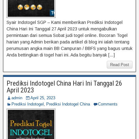
Syair Indotogel SGP – Kami memberikan Prediksi Indotogel
China Hari Ini Tanggal 27 April 2023 untuk mengabulkan
permintaan dari semua Sobat judi togel online. Bocoran Togel
harian yang Admin berikan pada artikel di blog ini ialah tentang
perumusan angka main BB Campuran / BBFS yang bagus untuk
Anda bettingkan di togel hari ini. Ada begitu banyak […]
Read Post
Prediksi Indotogel China Hari Ini Tanggal 26
April 2023
admin
April 25, 2023
Prediksi Indotogel
,
Prediksi Indotogel China
Comments