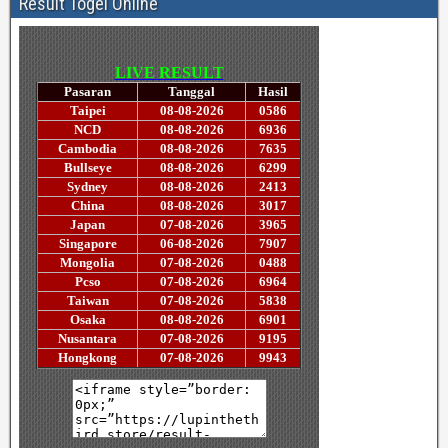
Result Togel Online