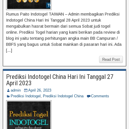
Rumus Paito Indotogel TAIWAN – Admin membagikan Prediksi
Indotogel China Hari Ini Tanggal 28 April 2023 untuk
mengabulkan hasrat bermain dari semua Sobat judi togel
online. Prediksi Togel harian yang kami berikan pada review di
blog ini yaitu tentang perhitungan angka main BB Campuran /
BBFS yang bagus untuk Sobat mainkan di pasaran hari ini. Ada
[…]
Read Post
Prediksi Indotogel China Hari Ini Tanggal 27
April 2023
admin
April 26, 2023
Prediksi Indotogel
,
Prediksi Indotogel China
Comments