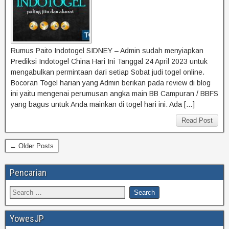
Rumus Paito Indotogel SIDNEY – Admin sudah menyiapkan
Prediksi Indotogel China Hari Ini Tanggal 24 April 2023 untuk
mengabulkan permintaan dari setiap Sobat judi togel online.
Bocoran Togel harian yang Admin berikan pada review di blog
ini yaitu mengenai perumusan angka main BB Campuran / BBFS
yang bagus untuk Anda mainkan di togel hari ini. Ada […]
Read Post
← Older Posts
Pencarian
YowesJP