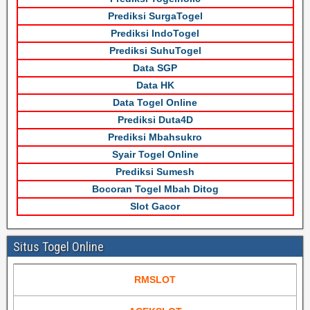
Prediksi SurgaTogel
Prediksi IndoTogel
Prediksi SuhuTogel
Data SGP
Data HK
Data Togel Online
Prediksi Duta4D
Prediksi Mbahsukro
Syair Togel Online
Prediksi Sumesh
Bocoran Togel Mbah Ditog
Slot Gacor
Situs Togel Online
RMSLOT