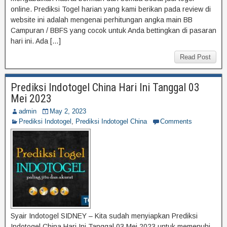
online. Prediksi Togel harian yang kami berikan pada review di
website ini adalah mengenai perhitungan angka main BB
Campuran / BBFS yang cocok untuk Anda bettingkan di pasaran
hari ini. Ada […]
Read Post
Prediksi Indotogel China Hari Ini Tanggal 03
Mei 2023
admin
May 2, 2023
Prediksi Indotogel
,
Prediksi Indotogel China
Comments
Syair Indotogel SIDNEY – Kita sudah menyiapkan Prediksi
Indotogel China Hari Ini Tanggal 03 Mei 2023 untuk memenuhi