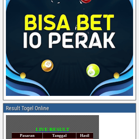
Result Togel Online