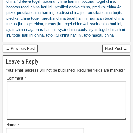
china 4d dewa togel
,
bocoran china hari ini
,
bocoran togel china
,
bocoran togel china hari ini
,
prediksi angka china
,
prediksi china 4d
prize
,
prediksi china hari ini
,
prediksi china jitu
,
prediksi china terjitu
,
prediksi china togel
,
prediksi china togel hari ini
,
ramalan togel china
,
rumus jitu togel china
,
rumus jitu togel china 4d
,
syair china hari ini
,
syair china naga mas hari ini
,
syair china pools
,
syair togel china hari
ini
,
togel hari ini china
,
toto jitu china hari ini
,
toto macau china
← Previous Post
Next Post →
Leave a Reply
Your email address will not be published.
Required fields are marked
*
Comment
*
Name
*