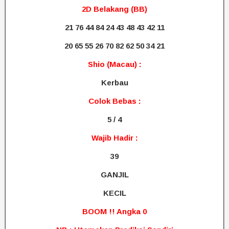
2D Belakang (BB)
21 76 44 84 24 43 48 43 42 11
20 65 55 26 70 82 62 50 34 21
Shio (Macau) :
Kerbau
Colok Bebas :
5 / 4
Wajib Hadir :
39
GANJIL
KECIL
BOOM !! Angka 0