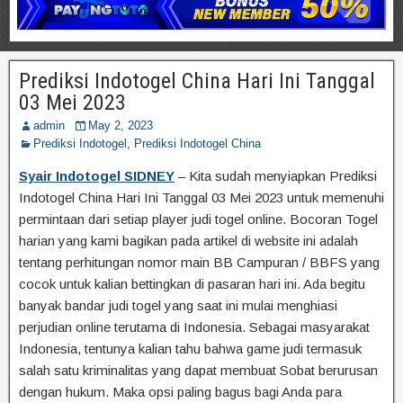
Prediksi Indotogel China Hari Ini Tanggal
03 Mei 2023
admin
May 2, 2023
Prediksi Indotogel
,
Prediksi Indotogel China
Syair Indotogel SIDNEY
– Kita sudah menyiapkan Prediksi
Indotogel China Hari Ini Tanggal 03 Mei 2023 untuk memenuhi
permintaan dari setiap player judi togel online. Bocoran Togel
harian yang kami bagikan pada artikel di website ini adalah
tentang perhitungan nomor main BB Campuran / BBFS yang
cocok untuk kalian bettingkan di pasaran hari ini. Ada begitu
banyak bandar judi togel yang saat ini mulai menghiasi
perjudian online terutama di Indonesia. Sebagai masyarakat
Indonesia, tentunya kalian tahu bahwa game judi termasuk
salah satu kriminalitas yang dapat membuat Sobat berurusan
dengan hukum. Maka opsi paling bagus bagi Anda para