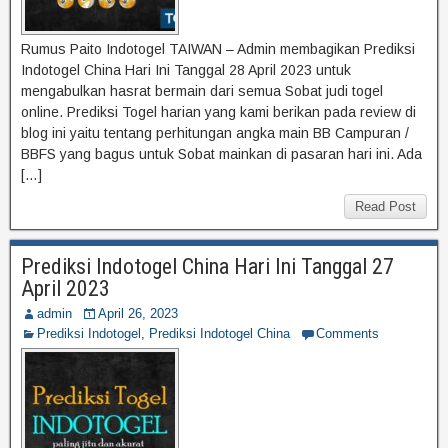
Rumus Paito Indotogel TAIWAN – Admin membagikan Prediksi
Indotogel China Hari Ini Tanggal 28 April 2023 untuk
mengabulkan hasrat bermain dari semua Sobat judi togel
online. Prediksi Togel harian yang kami berikan pada review di
blog ini yaitu tentang perhitungan angka main BB Campuran /
BBFS yang bagus untuk Sobat mainkan di pasaran hari ini. Ada
[…]
Read Post
Prediksi Indotogel China Hari Ini Tanggal 27
April 2023
admin
April 26, 2023
Prediksi Indotogel
,
Prediksi Indotogel China
Comments