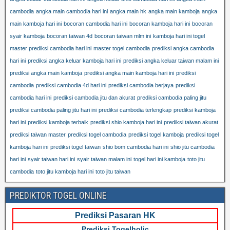
cambodia
angka main cambodia hari ini
angka main hk
angka main kamboja
angka
main kamboja hari ini
bocoran cambodia hari ini
bocoran kamboja hari ini
bocoran
syair kamboja
bocoran taiwan 4d
bocoran taiwan mlm ini
kamboja hari ini togel
master prediksi cambodia hari ini
master togel cambodia
prediksi angka cambodia
hari ini
prediksi angka keluar kamboja hari ini
prediksi angka keluar taiwan malam ini
prediksi angka main kamboja
prediksi angka main kamboja hari ini
prediksi
cambodia
prediksi cambodia 4d hari ini
prediksi cambodia berjaya
prediksi
cambodia hari ini
prediksi cambodia jitu dan akurat
prediksi cambodia paling jitu
prediksi cambodia paling jitu hari ini
prediksi cambodia terlengkap
prediksi kamboja
hari ini
prediksi kamboja terbaik
prediksi shio kamboja hari ini
prediksi taiwan akurat
prediksi taiwan master
prediksi togel cambodia
prediksi togel kamboja
prediksi togel
kamboja hari ini
prediksi togel taiwan
shio bom cambodia hari ini
shio jitu cambodia
hari ini
syair taiwan hari ini
syair taiwan malam ini
togel hari ini kamboja
toto jitu
cambodia
toto jitu kamboja hari ini
toto jitu taiwan
PREDIKTOR TOGEL ONLINE
Prediksi Pasaran HK
Prediksi Togelholic