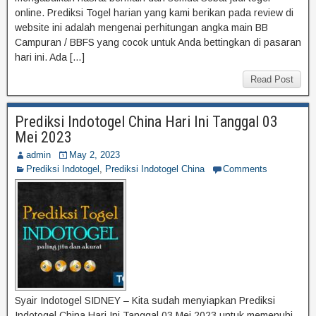
online. Prediksi Togel harian yang kami berikan pada review di
website ini adalah mengenai perhitungan angka main BB
Campuran / BBFS yang cocok untuk Anda bettingkan di pasaran
hari ini. Ada […]
Read Post
Prediksi Indotogel China Hari Ini Tanggal 03
Mei 2023
admin
May 2, 2023
Prediksi Indotogel
,
Prediksi Indotogel China
Comments
Syair Indotogel SIDNEY – Kita sudah menyiapkan Prediksi
Indotogel China Hari Ini Tanggal 03 Mei 2023 untuk memenuhi