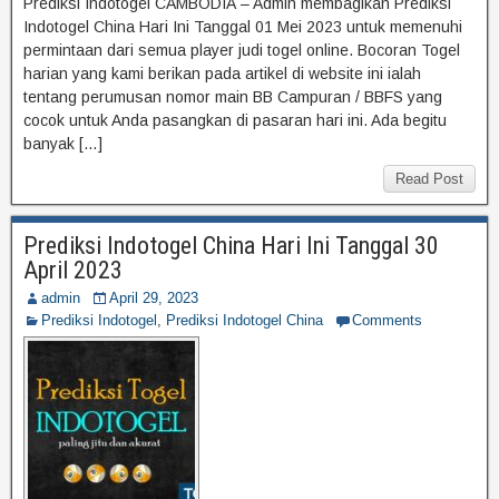
Prediksi Indotogel CAMBODIA – Admin membagikan Prediksi
Indotogel China Hari Ini Tanggal 01 Mei 2023 untuk memenuhi
permintaan dari semua player judi togel online. Bocoran Togel
harian yang kami berikan pada artikel di website ini ialah
tentang perumusan nomor main BB Campuran / BBFS yang
cocok untuk Anda pasangkan di pasaran hari ini. Ada begitu
banyak […]
Read Post
Prediksi Indotogel China Hari Ini Tanggal 30
April 2023
admin
April 29, 2023
Prediksi Indotogel
,
Prediksi Indotogel China
Comments