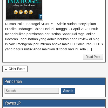
Rumus Paito Indotogel SIDNEY – Admin sudah menyiapkan
Prediksi Indotogel China Hari Ini Tanggal 24 April 2023 untuk
mengabulkan permintaan dari setiap Sobat judi togel online.
Bocoran Togel harian yang Admin berikan pada review di blog
ini yaitu mengenai perumusan angka main BB Campuran / BBFS
yang bagus untuk Anda mainkan di togel hari ini. Ada […]
Read Post
← Older Posts
Pencarian
YowesJP