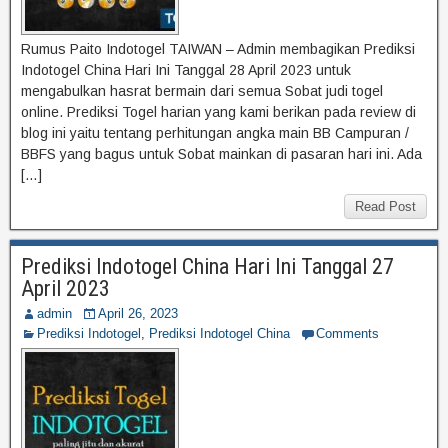
Rumus Paito Indotogel TAIWAN – Admin membagikan Prediksi
Indotogel China Hari Ini Tanggal 28 April 2023 untuk
mengabulkan hasrat bermain dari semua Sobat judi togel
online. Prediksi Togel harian yang kami berikan pada review di
blog ini yaitu tentang perhitungan angka main BB Campuran /
BBFS yang bagus untuk Sobat mainkan di pasaran hari ini. Ada
[…]
Read Post
Prediksi Indotogel China Hari Ini Tanggal 27
April 2023
admin
April 26, 2023
Prediksi Indotogel
,
Prediksi Indotogel China
Comments