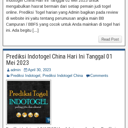
Indotogel China Hari Ini Tanggal 02 Mei 2023 untuk
mengabulkan hasrat bermain dari setiap pemain judi togel
online. Prediksi Togel harian yang Admin bagikan pada review
di website ini yaitu tentang perumusan angka main BB
Campuran / BBFS yang cocok untuk Anda mainkan di togel hari
ini. Ada begitu […]
Read Post
Prediksi Indotogel China Hari Ini Tanggal 01
Mei 2023
admin
April 30, 2023
Prediksi Indotogel
,
Prediksi Indotogel China
Comments