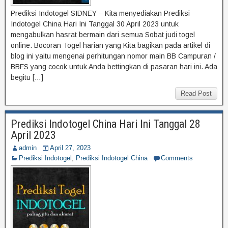
Prediksi Indotogel SIDNEY – Kita menyediakan Prediksi
Indotogel China Hari Ini Tanggal 30 April 2023 untuk
mengabulkan hasrat bermain dari semua Sobat judi togel
online. Bocoran Togel harian yang Kita bagikan pada artikel di
blog ini yaitu mengenai perhitungan nomor main BB Campuran /
BBFS yang cocok untuk Anda bettingkan di pasaran hari ini. Ada
begitu […]
Read Post
Prediksi Indotogel China Hari Ini Tanggal 28
April 2023
admin
April 27, 2023
Prediksi Indotogel
,
Prediksi Indotogel China
Comments