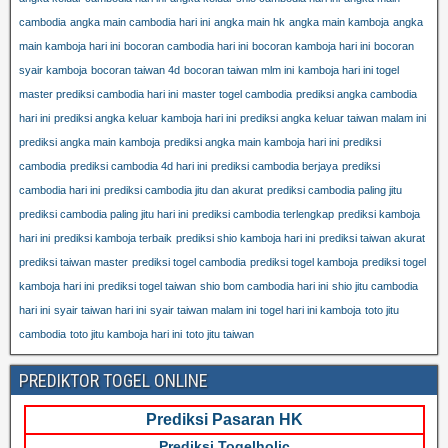
cambodia
angka main cambodia hari ini
angka main hk
angka main kamboja
angka
main kamboja hari ini
bocoran cambodia hari ini
bocoran kamboja hari ini
bocoran
syair kamboja
bocoran taiwan 4d
bocoran taiwan mlm ini
kamboja hari ini togel
master prediksi cambodia hari ini
master togel cambodia
prediksi angka cambodia
hari ini
prediksi angka keluar kamboja hari ini
prediksi angka keluar taiwan malam ini
prediksi angka main kamboja
prediksi angka main kamboja hari ini
prediksi
cambodia
prediksi cambodia 4d hari ini
prediksi cambodia berjaya
prediksi
cambodia hari ini
prediksi cambodia jitu dan akurat
prediksi cambodia paling jitu
prediksi cambodia paling jitu hari ini
prediksi cambodia terlengkap
prediksi kamboja
hari ini
prediksi kamboja terbaik
prediksi shio kamboja hari ini
prediksi taiwan akurat
prediksi taiwan master
prediksi togel cambodia
prediksi togel kamboja
prediksi togel
kamboja hari ini
prediksi togel taiwan
shio bom cambodia hari ini
shio jitu cambodia
hari ini
syair taiwan hari ini
syair taiwan malam ini
togel hari ini kamboja
toto jitu
cambodia
toto jitu kamboja hari ini
toto jitu taiwan
PREDIKTOR TOGEL ONLINE
Prediksi Pasaran HK
Prediksi Togelholic