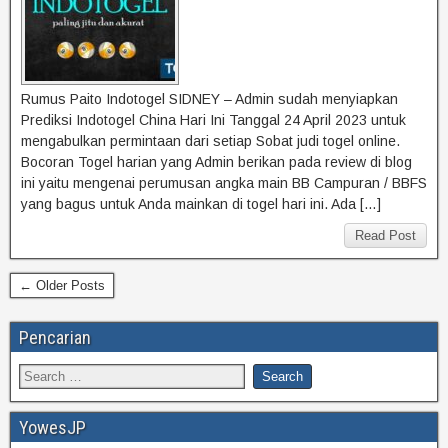
Rumus Paito Indotogel SIDNEY – Admin sudah menyiapkan
Prediksi Indotogel China Hari Ini Tanggal 24 April 2023 untuk
mengabulkan permintaan dari setiap Sobat judi togel online.
Bocoran Togel harian yang Admin berikan pada review di blog
ini yaitu mengenai perumusan angka main BB Campuran / BBFS
yang bagus untuk Anda mainkan di togel hari ini. Ada […]
Read Post
← Older Posts
Pencarian
YowesJP