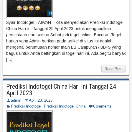
Syair Indotogel TAIWAN – Kita menyediakan Prediksi Indotogel
China Hari Ini Tanggal 25 April 2023 untuk mengabulkan
permintaan dari semua Sobat judi togel online. Bocoran Togel
harian yang Admin berikan pada artikel di situs ini adalah
mengenai perumusan nomor main BB Campuran / BBFS yang
bagus untuk Anda bettingkan di togel hari ini. Ada begitu banyak
[…]
Read Post
Prediksi Indotogel China Hari Ini Tanggal 24
April 2023
admin
April 23, 2023
Prediksi Indotogel
,
Prediksi Indotogel China
Comments