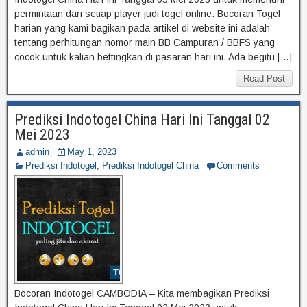
permintaan dari setiap player judi togel online. Bocoran Togel
harian yang kami bagikan pada artikel di website ini adalah
tentang perhitungan nomor main BB Campuran / BBFS yang
cocok untuk kalian bettingkan di pasaran hari ini. Ada begitu […]
Read Post
Prediksi Indotogel China Hari Ini Tanggal 02
Mei 2023
admin
May 1, 2023
Prediksi Indotogel
,
Prediksi Indotogel China
Comments
Bocoran Indotogel CAMBODIA – Kita membagikan Prediksi