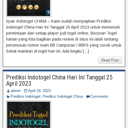
Syair Indotogel CHINA – Kami sudah menyiapkan Prediksi
Indotogel China Hari Ini Tanggal 26 April 2023 untuk memenuhi
permintaan dari setiap player judi togel online. Bocoran Togel
harian yang Kita bagikan pada review di situs ini ialah tentang
perumusan nomor main BB Campuran / BBFS yang cocok untuk
Sobat mainkan di togel hari ini. Ada begitu […]
Read Post
Prediksi Indotogel China Hari Ini Tanggal 25
April 2023
admin
April 24, 2023
Prediksi Indotogel
,
Prediksi Indotogel China
Comments