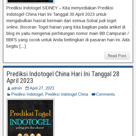
Prediksi Indotogel SIDNEY – Kita menyediakan Prediksi
Indotogel China Hari Ini Tanggal 30 April 2023 untuk
mengabulkan hasrat bermain dari semua Sobat judi togel
online. Bocoran Togel harian yang Kita bagikan pada artikel di
blog ini yaitu mengenai perhitungan nomor main BB Campuran /
BBFS yang cocok untuk Anda bettingkan di pasaran hari ini. Ada
begitu […]
Read Post
Prediksi Indotogel China Hari Ini Tanggal 28
April 2023
admin
April 27, 2023
Prediksi Indotogel
,
Prediksi Indotogel China
Comments