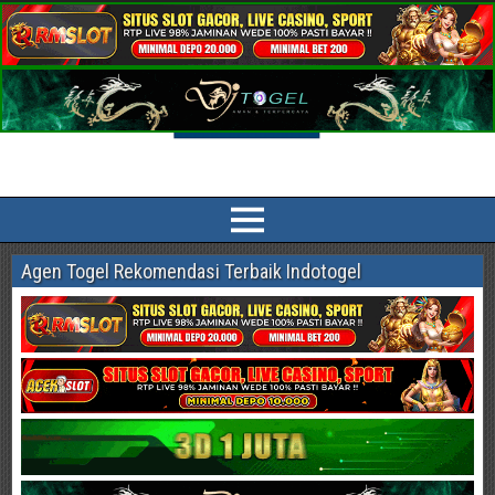
Indotogel HK Prediksi Togel Terlengkap
Prediksi Indotogel HK, Singapore Pools, Sidney, China, Taiwan, Cambodia
Paling Akurat dan jitu sesuai bocoran angka main dan syair togel online
Agen Togel Rekomendasi Terbaik Indotogel