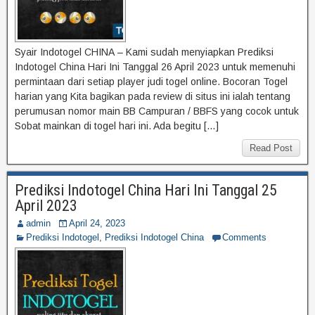
Syair Indotogel CHINA – Kami sudah menyiapkan Prediksi
Indotogel China Hari Ini Tanggal 26 April 2023 untuk memenuhi
permintaan dari setiap player judi togel online. Bocoran Togel
harian yang Kita bagikan pada review di situs ini ialah tentang
perumusan nomor main BB Campuran / BBFS yang cocok untuk
Sobat mainkan di togel hari ini. Ada begitu […]
Read Post
Prediksi Indotogel China Hari Ini Tanggal 25
April 2023
admin
April 24, 2023
Prediksi Indotogel
,
Prediksi Indotogel China
Comments