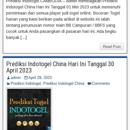
Prediksi Indotogel CAMBODIA – Admin membagikan Prediksi
Indotogel China Hari Ini Tanggal 01 Mei 2023 untuk memenuhi
permintaan dari semua player judi togel online. Bocoran Togel
harian yang kami berikan pada artikel di website ini ialah
tentang perumusan nomor main BB Campuran / BBFS yang
cocok untuk Anda pasangkan di pasaran hari ini. Ada begitu
banyak […]
Read Post
Prediksi Indotogel China Hari Ini Tanggal 30
April 2023
admin
April 29, 2023
Prediksi Indotogel
,
Prediksi Indotogel China
Comments