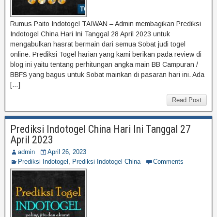
Rumus Paito Indotogel TAIWAN – Admin membagikan Prediksi
Indotogel China Hari Ini Tanggal 28 April 2023 untuk
mengabulkan hasrat bermain dari semua Sobat judi togel
online. Prediksi Togel harian yang kami berikan pada review di
blog ini yaitu tentang perhitungan angka main BB Campuran /
BBFS yang bagus untuk Sobat mainkan di pasaran hari ini. Ada
[…]
Read Post
Prediksi Indotogel China Hari Ini Tanggal 27
April 2023
admin
April 26, 2023
Prediksi Indotogel
,
Prediksi Indotogel China
Comments