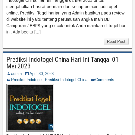
Indotogel China Hari Ini Tanggal 02 Mei 2023 untuk
mengabulkan hasrat bermain dari setiap pemain judi togel
online. Prediksi Togel harian yang Admin bagikan pada review
di website ini yaitu tentang perumusan angka main BB
Campuran / BBFS yang cocok untuk Anda mainkan di togel hari
ini. Ada begitu […]
Read Post
Prediksi Indotogel China Hari Ini Tanggal 01
Mei 2023
admin
April 30, 2023
Prediksi Indotogel
,
Prediksi Indotogel China
Comments