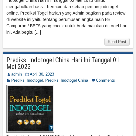
Indotogel China Hari Ini Tanggal 02 Mei 2023 untuk
mengabulkan hasrat bermain dari setiap pemain judi togel
online. Prediksi Togel harian yang Admin bagikan pada review
di website ini yaitu tentang perumusan angka main BB
Campuran / BBFS yang cocok untuk Anda mainkan di togel hari
ini. Ada begitu […]
Read Post
Prediksi Indotogel China Hari Ini Tanggal 01
Mei 2023
admin
April 30, 2023
Prediksi Indotogel
,
Prediksi Indotogel China
Comments