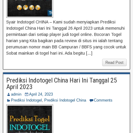
Syair Indotogel CHINA – Kami sudah menyiapkan Prediksi
Indotogel China Hari Ini Tanggal 26 April 2023 untuk memenuhi
permintaan dari setiap player judi togel online. Bocoran Togel
harian yang Kita bagikan pada review di situs ini ialah tentang
perumusan nomor main BB Campuran / BBFS yang cocok untuk
Sobat mainkan di togel hari ini. Ada begitu […]
Read Post
Prediksi Indotogel China Hari Ini Tanggal 25
April 2023
admin
April 24, 2023
Prediksi Indotogel
,
Prediksi Indotogel China
Comments