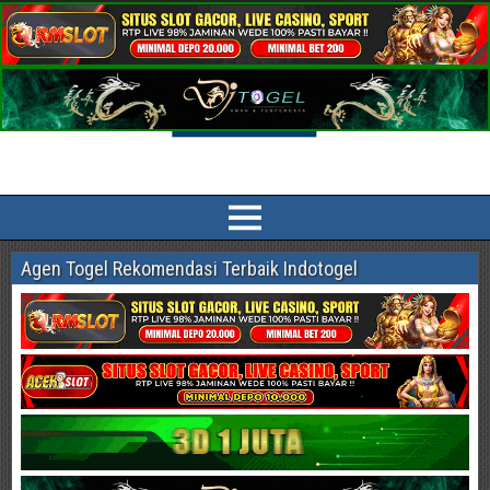
Indotogel HK Prediksi Togel Terlengkap
Prediksi Indotogel HK, Singapore Pools, Sidney, China, Taiwan, Cambodia
Paling Akurat dan jitu sesuai bocoran angka main dan syair togel online
Agen Togel Rekomendasi Terbaik Indotogel