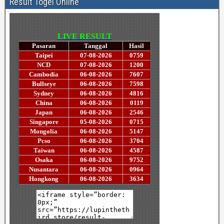
Result Togel Online