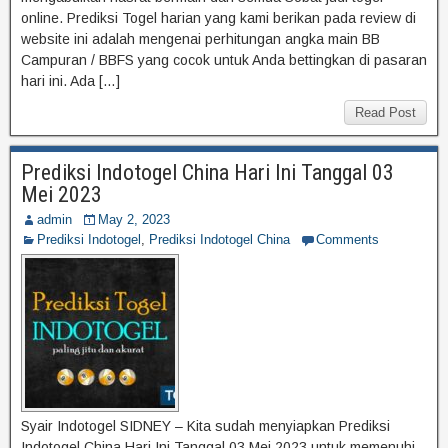
online. Prediksi Togel harian yang kami berikan pada review di
website ini adalah mengenai perhitungan angka main BB
Campuran / BBFS yang cocok untuk Anda bettingkan di pasaran
hari ini. Ada […]
Read Post
Prediksi Indotogel China Hari Ini Tanggal 03
Mei 2023
admin
May 2, 2023
Prediksi Indotogel
,
Prediksi Indotogel China
Comments
Syair Indotogel SIDNEY – Kita sudah menyiapkan Prediksi
Indotogel China Hari Ini Tanggal 03 Mei 2023 untuk memenuhi