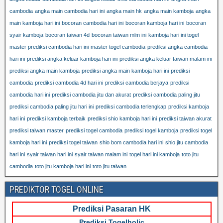
cambodia
angka main cambodia hari ini
angka main hk
angka main kamboja
angka
main kamboja hari ini
bocoran cambodia hari ini
bocoran kamboja hari ini
bocoran
syair kamboja
bocoran taiwan 4d
bocoran taiwan mlm ini
kamboja hari ini togel
master prediksi cambodia hari ini
master togel cambodia
prediksi angka cambodia
hari ini
prediksi angka keluar kamboja hari ini
prediksi angka keluar taiwan malam ini
prediksi angka main kamboja
prediksi angka main kamboja hari ini
prediksi
cambodia
prediksi cambodia 4d hari ini
prediksi cambodia berjaya
prediksi
cambodia hari ini
prediksi cambodia jitu dan akurat
prediksi cambodia paling jitu
prediksi cambodia paling jitu hari ini
prediksi cambodia terlengkap
prediksi kamboja
hari ini
prediksi kamboja terbaik
prediksi shio kamboja hari ini
prediksi taiwan akurat
prediksi taiwan master
prediksi togel cambodia
prediksi togel kamboja
prediksi togel
kamboja hari ini
prediksi togel taiwan
shio bom cambodia hari ini
shio jitu cambodia
hari ini
syair taiwan hari ini
syair taiwan malam ini
togel hari ini kamboja
toto jitu
cambodia
toto jitu kamboja hari ini
toto jitu taiwan
PREDIKTOR TOGEL ONLINE
Prediksi Pasaran HK
Prediksi Togelholic