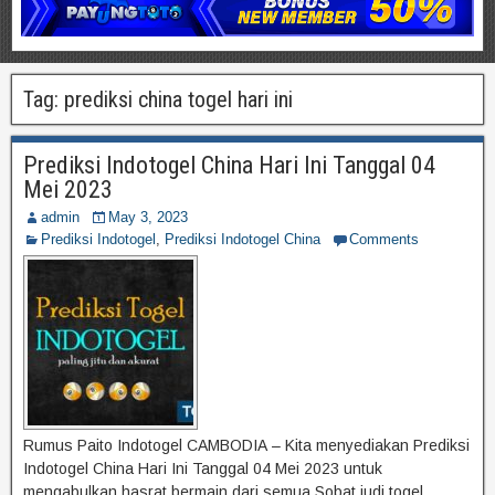
Tag:
prediksi china togel hari ini
Prediksi Indotogel China Hari Ini Tanggal 04
Mei 2023
admin
May 3, 2023
Prediksi Indotogel
,
Prediksi Indotogel China
Comments
Rumus Paito Indotogel CAMBODIA – Kita menyediakan Prediksi
Indotogel China Hari Ini Tanggal 04 Mei 2023 untuk
mengabulkan hasrat bermain dari semua Sobat judi togel