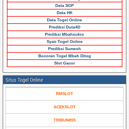
Data SGP
Data HK
Data Togel Online
Prediksi Duta4D
Prediksi Mbahsukro
Syair Togel Online
Prediksi Sumesh
Bocoran Togel Mbah Ditog
Slot Gacor
Situs Togel Online
RMSLOT
ACEKSLOT
TRIBUN855