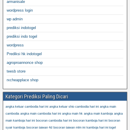
armanisale
wordpress login
wp admin
prediksi indotogel
prediksi indo togel
wordpress
Prediksi hk indotogel
agroproannonce shop
teesb store
rxcheapplace shop
Kategori Prediksi Paling Dicari
angka keluar cambodia hari ini
angka keluar shio cambodia hari ini
angka main
cambodia
angka main cambodia hari ini
angka main hk
angka main kamboja
angka
main kamboja hari ini
bocoran cambodia hari ini
bocoran kamboja hari ini
bocoran
syair kamboja
bocoran taiwan 4d
bocoran taiwan mlm ini
kamboja hari ini togel