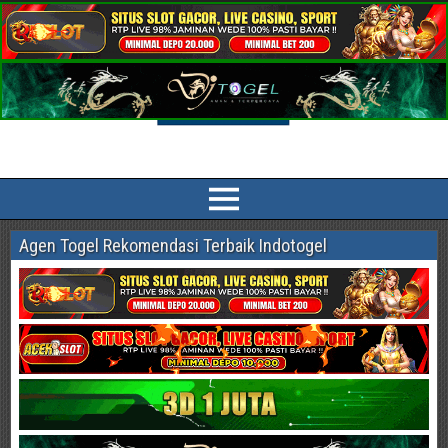
Indotogel HK Prediksi Togel Terlengkap
Prediksi Indotogel HK, Singapore Pools, Sidney, China, Taiwan, Cambodia
Paling Akurat dan jitu sesuai bocoran angka main dan syair togel online
Agen Togel Rekomendasi Terbaik Indotogel