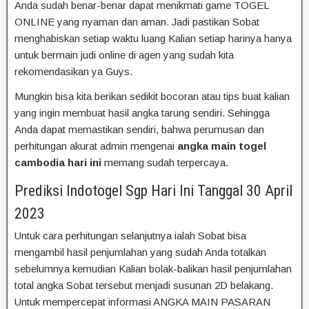
Anda sudah benar-benar dapat menikmati game TOGEL
ONLINE yang nyaman dan aman. Jadi pastikan Sobat
menghabiskan setiap waktu luang Kalian setiap harinya hanya
untuk bermain judi online di agen yang sudah kita
rekomendasikan ya Guys.
Mungkin bisa kita berikan sedikit bocoran atau tips buat kalian
yang ingin membuat hasil angka tarung sendiri. Sehingga
Anda dapat memastikan sendiri, bahwa perumusan dan
perhitungan akurat admin mengenai
angka main togel
cambodia hari ini
memang sudah terpercaya.
Prediksi Indotogel Sgp Hari Ini Tanggal 30 April
2023
Untuk cara perhitungan selanjutnya ialah Sobat bisa
mengambil hasil penjumlahan yang sudah Anda totalkan
sebelumnya kemudian Kalian bolak-balikan hasil penjumlahan
total angka Sobat tersebut menjadi susunan 2D belakang.
Untuk mempercepat informasi ANGKA MAIN PASARAN