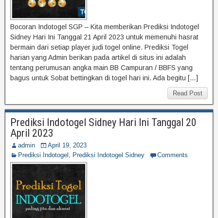
Bocoran Indotogel SGP – Kita memberikan Prediksi Indotogel
Sidney Hari Ini Tanggal 21 April 2023 untuk memenuhi hasrat
bermain dari setiap player judi togel online. Prediksi Togel
harian yang Admin berikan pada artikel di situs ini adalah
tentang perumusan angka main BB Campuran / BBFS yang
bagus untuk Sobat bettingkan di togel hari ini. Ada begitu […]
Read Post
Prediksi Indotogel Sidney Hari Ini Tanggal 20
April 2023
admin
April 19, 2023
Prediksi Indotogel
,
Prediksi Indotogel Sidney
Comments