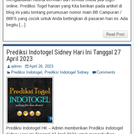
online. Prediksi Togel harian yang Kita berikan pada artikel di
blog ini yaitu tentang perumusan nomor main BB Campuran /
BBFS yang cocok untuk Anda bettingkan di pasaran hari ini. Ada
begitu […]
Read Post
Prediksi Indotogel Sidney Hari Ini Tanggal 27
April 2023
admin
April 26, 2023
Prediksi Indotogel
,
Prediksi Indotogel Sidney
Comments
Prediksi Indotogel HK – Admin memberikan Prediksi Indotogel