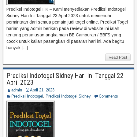
Prediksi Indotogel HK – Kami menyediakan Prediksi Indotogel
Sidney Hari Ini Tanggal 23 April 2023 untuk memenuhi
permintaan dari semua pemain judi togel online. Prediksi Togel
harian yang Admin berikan pada review di website ini ialah
tentang perumusan angka main BB Campuran / BBFS yang
cocok untuk kalian pasangkan di pasaran hari ini. Ada begitu
banyak […]
Read Post
Prediksi Indotogel Sidney Hari Ini Tanggal 22
April 2023
admin
April 21, 2023
Prediksi Indotogel
,
Prediksi Indotogel Sidney
Comments