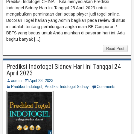
Prediksi Indotogel CHINA – Kita menyediakan Prediksi
Indotogel Sidney Hari Ini Tanggal 25 April 2023 untuk
mengabulkan permintaan dari setiap player judi togel online.
Bocoran Togel harian yang Admin bagikan pada review di situs
ini adalah tentang perhitungan angka main BB Campuran /
BBFS yang bagus untuk Anda mainkan di pasaran hari ini. Ada
begitu banyak […]
Read Post
Prediksi Indotogel Sidney Hari Ini Tanggal 24
April 2023
admin
April 23, 2023
Prediksi Indotogel
,
Prediksi Indotogel Sidney
Comments