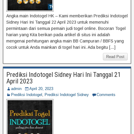
Angka main Indotogel HK – Kami memberikan Prediksi Indotogel
Sidney Hari Ini Tanggal 22 April 2023 untuk memenuhi
permintaan dari semua pemain judi togel online. Bocoran Togel
harian yang Kita berikan pada artikel di situs ini adalah
mengenai perhitungan angka main BB Campuran / BBFS yang
cocok untuk Anda mainkan di togel hari ini. Ada begitu […]
Read Post
Prediksi Indotogel Sidney Hari Ini Tanggal 21
April 2023
admin
April 20, 2023
Prediksi Indotogel
,
Prediksi Indotogel Sidney
Comments