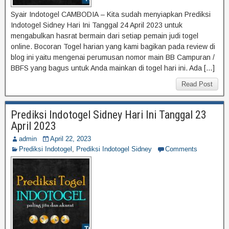
Syair Indotogel CAMBODIA – Kita sudah menyiapkan Prediksi
Indotogel Sidney Hari Ini Tanggal 24 April 2023 untuk
mengabulkan hasrat bermain dari setiap pemain judi togel
online. Bocoran Togel harian yang kami bagikan pada review di
blog ini yaitu mengenai perumusan nomor main BB Campuran /
BBFS yang bagus untuk Anda mainkan di togel hari ini. Ada […]
Read Post
Prediksi Indotogel Sidney Hari Ini Tanggal 23
April 2023
admin
April 22, 2023
Prediksi Indotogel
,
Prediksi Indotogel Sidney
Comments