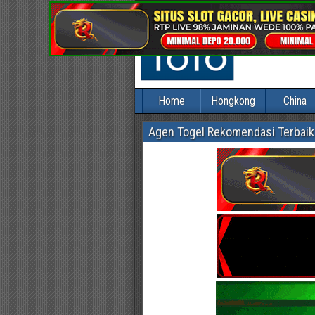
Indotogel HK Prediksi Togel Te
Prediksi Indotogel HK, Singapore Pools, Sid
Home
Hongkong
China
Agen Togel Rekomendasi Terbaik