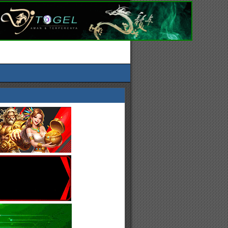
 dan syair togel online