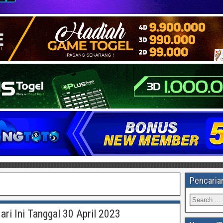
Pencaria
ari Ini Tanggal 30 April 2023