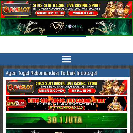
Indotogel HK Prediksi Togel Terlengkap
Prediksi Indotogel HK, Singapore Pools, Sidney, China, Taiwan, Cambodia
Paling Akurat dan jitu sesuai bocoran angka main dan syair togel online
Agen Togel Rekomendasi Terbaik Indotogel