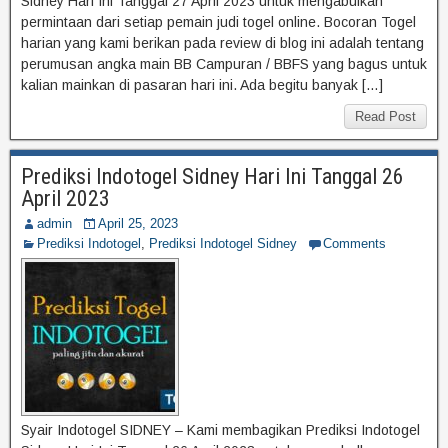
Sidney Hari Ini Tanggal 27 April 2023 untuk mengabulkan
permintaan dari setiap pemain judi togel online. Bocoran Togel
harian yang kami berikan pada review di blog ini adalah tentang
perumusan angka main BB Campuran / BBFS yang bagus untuk
kalian mainkan di pasaran hari ini. Ada begitu banyak […]
Read Post
Prediksi Indotogel Sidney Hari Ini Tanggal 26
April 2023
admin
April 25, 2023
Prediksi Indotogel
,
Prediksi Indotogel Sidney
Comments
Syair Indotogel SIDNEY – Kami membagikan Prediksi Indotogel