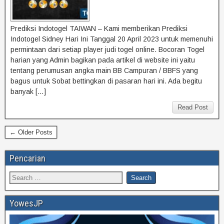
Prediksi Indotogel TAIWAN – Kami memberikan Prediksi
Indotogel Sidney Hari Ini Tanggal 20 April 2023 untuk memenuhi
permintaan dari setiap player judi togel online. Bocoran Togel
harian yang Admin bagikan pada artikel di website ini yaitu
tentang perumusan angka main BB Campuran / BBFS yang
bagus untuk Sobat bettingkan di pasaran hari ini. Ada begitu
banyak […]
Read Post
← Older Posts
Pencarian
YowesJP