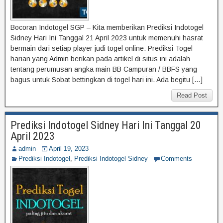
Bocoran Indotogel SGP – Kita memberikan Prediksi Indotogel
Sidney Hari Ini Tanggal 21 April 2023 untuk memenuhi hasrat
bermain dari setiap player judi togel online. Prediksi Togel
harian yang Admin berikan pada artikel di situs ini adalah
tentang perumusan angka main BB Campuran / BBFS yang
bagus untuk Sobat bettingkan di togel hari ini. Ada begitu […]
Read Post
Prediksi Indotogel Sidney Hari Ini Tanggal 20
April 2023
admin
April 19, 2023
Prediksi Indotogel
,
Prediksi Indotogel Sidney
Comments