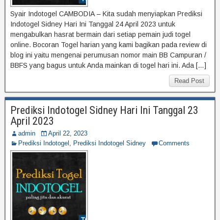
Syair Indotogel CAMBODIA – Kita sudah menyiapkan Prediksi
Indotogel Sidney Hari Ini Tanggal 24 April 2023 untuk
mengabulkan hasrat bermain dari setiap pemain judi togel
online. Bocoran Togel harian yang kami bagikan pada review di
blog ini yaitu mengenai perumusan nomor main BB Campuran /
BBFS yang bagus untuk Anda mainkan di togel hari ini. Ada […]
Read Post
Prediksi Indotogel Sidney Hari Ini Tanggal 23
April 2023
admin
April 22, 2023
Prediksi Indotogel
,
Prediksi Indotogel Sidney
Comments