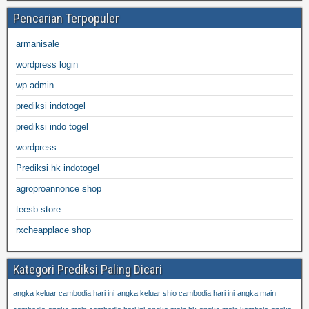
Pencarian Terpopuler
armanisale
wordpress login
wp admin
prediksi indotogel
prediksi indo togel
wordpress
Prediksi hk indotogel
agroproannonce shop
teesb store
rxcheapplace shop
Kategori Prediksi Paling Dicari
angka keluar cambodia hari ini
angka keluar shio cambodia hari ini
angka main