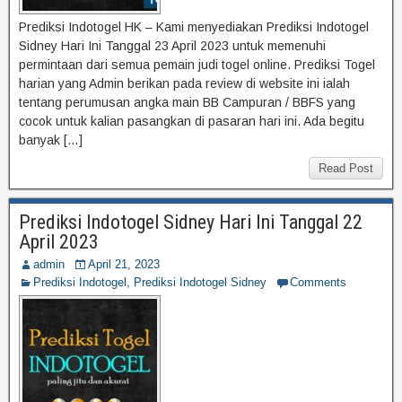
Prediksi Indotogel HK – Kami menyediakan Prediksi Indotogel
Sidney Hari Ini Tanggal 23 April 2023 untuk memenuhi
permintaan dari semua pemain judi togel online. Prediksi Togel
harian yang Admin berikan pada review di website ini ialah
tentang perumusan angka main BB Campuran / BBFS yang
cocok untuk kalian pasangkan di pasaran hari ini. Ada begitu
banyak […]
Read Post
Prediksi Indotogel Sidney Hari Ini Tanggal 22
April 2023
admin
April 21, 2023
Prediksi Indotogel
,
Prediksi Indotogel Sidney
Comments