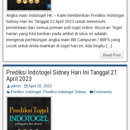
Angka main Indotogel HK – Kami memberikan Prediksi Indotogel
Sidney Hari Ini Tanggal 22 April 2023 untuk memenuhi
permintaan dari semua pemain judi togel online. Bocoran Togel
harian yang Kita berikan pada artikel di situs ini adalah
mengenai perhitungan angka main BB Campuran / BBFS yang
cocok untuk Anda mainkan di togel hari ini. Ada begitu […]
Read Post
Prediksi Indotogel Sidney Hari Ini Tanggal 21
April 2023
admin
April 20, 2023
Prediksi Indotogel
,
Prediksi Indotogel Sidney
Comments