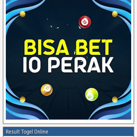
Result Togel Online