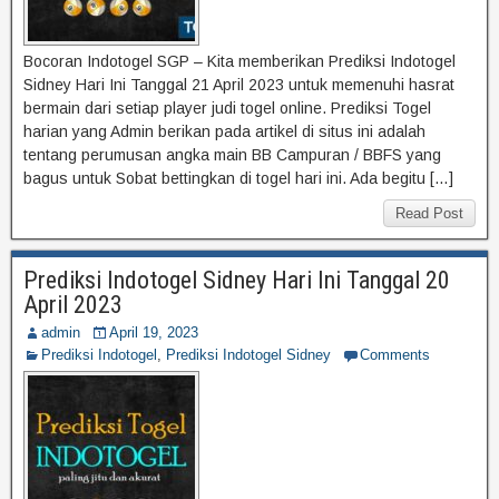
Bocoran Indotogel SGP – Kita memberikan Prediksi Indotogel
Sidney Hari Ini Tanggal 21 April 2023 untuk memenuhi hasrat
bermain dari setiap player judi togel online. Prediksi Togel
harian yang Admin berikan pada artikel di situs ini adalah
tentang perumusan angka main BB Campuran / BBFS yang
bagus untuk Sobat bettingkan di togel hari ini. Ada begitu […]
Read Post
Prediksi Indotogel Sidney Hari Ini Tanggal 20
April 2023
admin
April 19, 2023
Prediksi Indotogel
,
Prediksi Indotogel Sidney
Comments