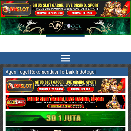
Indotogel HK Prediksi Togel Terlengkap
Prediksi Indotogel HK, Singapore Pools, Sidney, China, Taiwan, Cambodia
Paling Akurat dan jitu sesuai bocoran angka main dan syair togel online
Agen Togel Rekomendasi Terbaik Indotogel