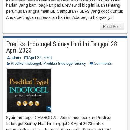
harian yang kami bagikan pada review di blog ini ialah tentang
perumusan angka main BB Campuran / BBFS yang cocok untuk
Anda bettingkan di pasaran hari ini. Ada begitu banyak […]
Read Post
Prediksi Indotogel Sidney Hari Ini Tanggal 28
April 2023
admin
April 27, 2023
Prediksi Indotogel
,
Prediksi Indotogel Sidney
Comments
Syair Indotogel CAMBODIA – Admin memberikan Prediksi
Indotogel Sidney Hari Ini Tanggal 28 April 2023 untuk
mengabulkan hasrat bermain dari semua Sobat judi togel