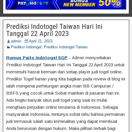
Prediksi Indotogel Taiwan Hari Ini
Tanggal 22 April 2023
admin
April 21, 2023
Prediksi Indotogel
,
Prediksi Indotogel Taiwan
Rumus Paito Indotogel SGP
– Admin menyediakan
Prediksi Indotogel Taiwan Hari Ini Tanggal 22 April 2023 untuk
memenuhi hasrat bermain dari setiap player judi togel online.
Prediksi Togel harian yang Kita bagikan pada review di blog ini
ialah mengenai perhitungan angka main BB Campuran /
BBFS yang cocok untuk Sobat mainkan di pasaran hari ini.
Ada begitu banyak situs judi togel yang saat ini mulai
menghiasi perjudian online terutama di Indonesia. Sebagai
masyarakat Indonesia, tentunya sobat tahu bahwa permainan
judi termasuk salah satu kriminalitas yang dapat membuat
Anda berurusan dengan hukum. Maka pilihan terbaik bagi