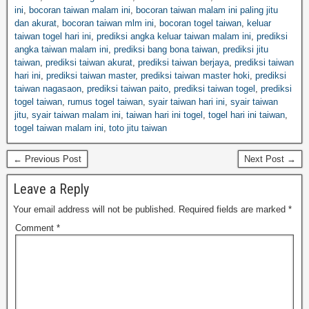
ini
,
bocoran taiwan malam ini
,
bocoran taiwan malam ini paling jitu
dan akurat
,
bocoran taiwan mlm ini
,
bocoran togel taiwan
,
keluar
taiwan togel hari ini
,
prediksi angka keluar taiwan malam ini
,
prediksi
angka taiwan malam ini
,
prediksi bang bona taiwan
,
prediksi jitu
taiwan
,
prediksi taiwan akurat
,
prediksi taiwan berjaya
,
prediksi taiwan
hari ini
,
prediksi taiwan master
,
prediksi taiwan master hoki
,
prediksi
taiwan nagasaon
,
prediksi taiwan paito
,
prediksi taiwan togel
,
prediksi
togel taiwan
,
rumus togel taiwan
,
syair taiwan hari ini
,
syair taiwan
jitu
,
syair taiwan malam ini
,
taiwan hari ini togel
,
togel hari ini taiwan
,
togel taiwan malam ini
,
toto jitu taiwan
← Previous Post
Next Post →
Leave a Reply
Your email address will not be published.
Required fields are marked
*
Comment
*