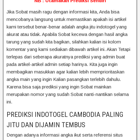
NB : Utamakan Prediksi Sendiri
Jika Sobat masih ragu dengan informasi kita, Anda bisa
mencobanya langsung untuk memastikan apakah isi artikel
kami tersebut benar-benar adalah angka jitu indotogel yang
akurat atau tidak. Apabila Sobat kecewa dengan hasil angka
tarung yang sudah kita bagikan, silahkan kalian isi kolom
komentar yang kami sediakan dibawah artikel ini. Akan Tetapi
terlepas dari seberapa akuratnya prediksi yang admin buat
pada artikel-artikel admin setiap harinya. Kita juga ingin
membagikan masukkan agar kalian lebih memprioritaskan
angka main yang ingin Kalian pasangkan terlebih dahulu.
Karena bisa saja prediksi yang ingin Sobat mainkan
merupakan nomor yang sudah Sobat nanti-nantikan selama
ini.
PREDIKSI INDOTOGEL CAMBODIA PALING
JITU DAN DIJAMIN TEMBUS
Dengan adanya informasi angka ikut serta referensi situs