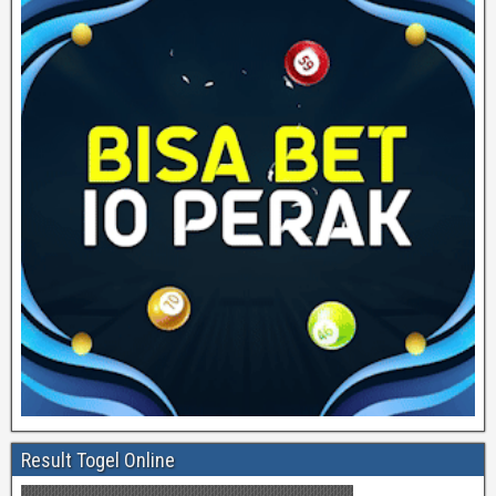
Result Togel Online