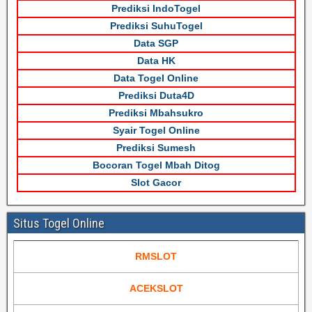
Prediksi IndoTogel
Prediksi SuhuTogel
Data SGP
Data HK
Data Togel Online
Prediksi Duta4D
Prediksi Mbahsukro
Syair Togel Online
Prediksi Sumesh
Bocoran Togel Mbah Ditog
Slot Gacor
Situs Togel Online
RMSLOT
ACEKSLOT