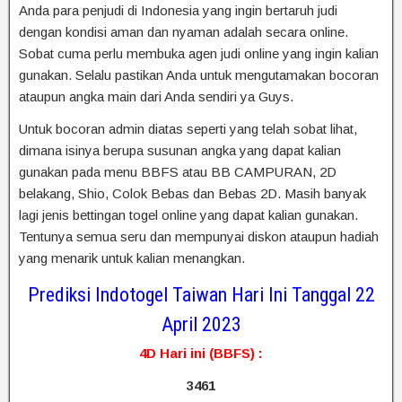
Anda para penjudi di Indonesia yang ingin bertaruh judi
dengan kondisi aman dan nyaman adalah secara online.
Sobat cuma perlu membuka agen judi online yang ingin kalian
gunakan. Selalu pastikan Anda untuk mengutamakan bocoran
ataupun angka main dari Anda sendiri ya Guys.
Untuk bocoran admin diatas seperti yang telah sobat lihat,
dimana isinya berupa susunan angka yang dapat kalian
gunakan pada menu BBFS atau BB CAMPURAN, 2D
belakang, Shio, Colok Bebas dan Bebas 2D. Masih banyak
lagi jenis bettingan togel online yang dapat kalian gunakan.
Tentunya semua seru dan mempunyai diskon ataupun hadiah
yang menarik untuk kalian menangkan.
Prediksi Indotogel Taiwan Hari Ini Tanggal 22
April 2023
4D Hari ini (BBFS) :
3461