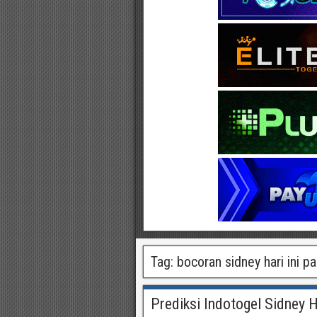
Tag:
bocoran sidney hari ini pa
Prediksi Indotogel Sidney H