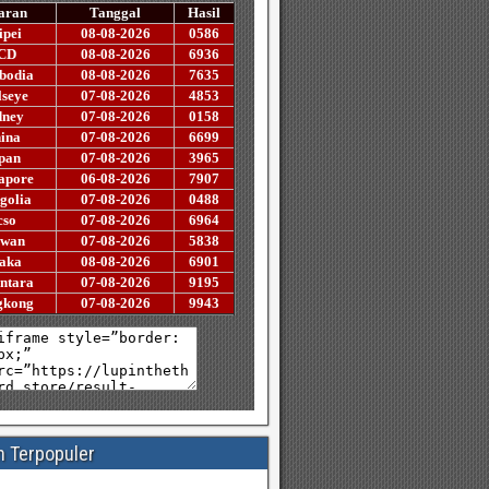
n Terpopuler