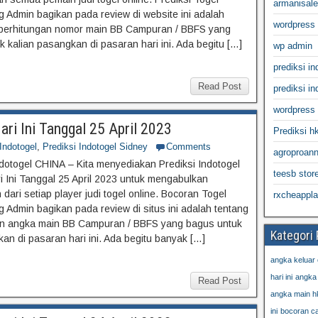
armanisale
g Admin bagikan pada review di website ini adalah
wordpress 
perhitungan nomor main BB Campuran / BBFS yang
k kalian pasangkan di pasaran hari ini. Ada begitu […]
wp admin
prediksi in
Read Post
prediksi in
wordpress
ari Ini Tanggal 25 April 2023
Prediksi hk
Indotogel
,
Prediksi Indotogel Sidney
Comments
agroproan
ndotogel CHINA – Kita menyediakan Prediksi Indotogel
teesb stor
i Ini Tanggal 25 April 2023 untuk mengabulkan
dari setiap player judi togel online. Bocoran Togel
rxcheappl
g Admin bagikan pada review di situs ini adalah tentang
an angka main BB Campuran / BBFS yang bagus untuk
Kategori 
an di pasaran hari ini. Ada begitu banyak […]
angka keluar 
hari ini
angka
Read Post
angka main h
ini
bocoran ca