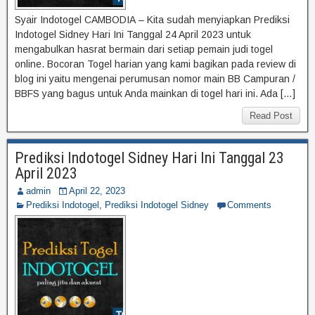
Syair Indotogel CAMBODIA – Kita sudah menyiapkan Prediksi
Indotogel Sidney Hari Ini Tanggal 24 April 2023 untuk
mengabulkan hasrat bermain dari setiap pemain judi togel
online. Bocoran Togel harian yang kami bagikan pada review di
blog ini yaitu mengenai perumusan nomor main BB Campuran /
BBFS yang bagus untuk Anda mainkan di togel hari ini. Ada […]
Read Post
Prediksi Indotogel Sidney Hari Ini Tanggal 23
April 2023
admin
April 22, 2023
Prediksi Indotogel
,
Prediksi Indotogel Sidney
Comments