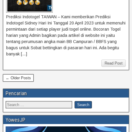
Prediksi Indotogel TAIWAN – Kami memberikan Prediksi
Indotogel Sidney Hari Ini Tanggal 20 April 2023 untuk memenuhi
permintaan dari setiap player judi togel online. Bocoran Togel
harian yang Admin bagikan pada artikel di website ini yaitu
tentang perumusan angka main BB Campuran / BBFS yang
bagus untuk Sobat bettingkan di pasaran hari ini. Ada begitu
banyak […]
Read Post
← Older Posts
Pencarian
YowesJP