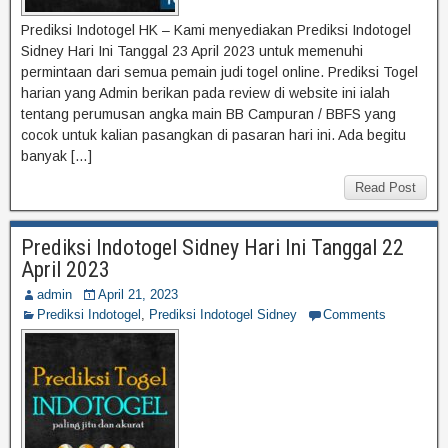
Prediksi Indotogel HK – Kami menyediakan Prediksi Indotogel
Sidney Hari Ini Tanggal 23 April 2023 untuk memenuhi
permintaan dari semua pemain judi togel online. Prediksi Togel
harian yang Admin berikan pada review di website ini ialah
tentang perumusan angka main BB Campuran / BBFS yang
cocok untuk kalian pasangkan di pasaran hari ini. Ada begitu
banyak […]
Read Post
Prediksi Indotogel Sidney Hari Ini Tanggal 22
April 2023
admin
April 21, 2023
Prediksi Indotogel
,
Prediksi Indotogel Sidney
Comments