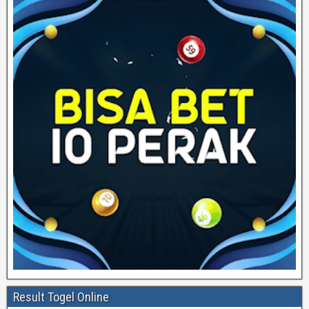
Result Togel Online