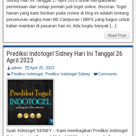
Sidney Hari Ini Tanggal 27 April 2023 untuk mengabulkan
permintaan dari setiap pemain judi togel online. Bocoran Togel
harian yang kami berikan pada review di blog ini adalah tentang
perumusan angka main BB Campuran / BBFS yang bagus untuk
kalian mainkan di pasaran hari ini. Ada begitu banyak […]
Read Post
Prediksi Indotogel Sidney Hari Ini Tanggal 26
April 2023
admin
April 25, 2023
Prediksi Indotogel
,
Prediksi Indotogel Sidney
Comments
Syair Indotogel SIDNEY – Kami membagikan Prediksi Indotogel