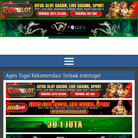
Indotogel HK Prediksi Togel Terlengkap
Prediksi Indotogel HK, Singapore Pools, Sidney, China, Taiwan, Cambodia
Paling Akurat dan jitu sesuai bocoran angka main dan syair togel online
Agen Togel Rekomendasi Terbaik Indotogel