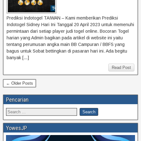
Prediksi Indotogel TAIWAN – Kami memberikan Prediksi
Indotogel Sidney Hari Ini Tanggal 20 April 2023 untuk memenuhi
permintaan dari setiap player judi togel online. Bocoran Togel
harian yang Admin bagikan pada artikel di website ini yaitu
tentang perumusan angka main BB Campuran / BBFS yang
bagus untuk Sobat bettingkan di pasaran hari ini. Ada begitu
banyak […]
Read Post
← Older Posts
Pencarian
YowesJP