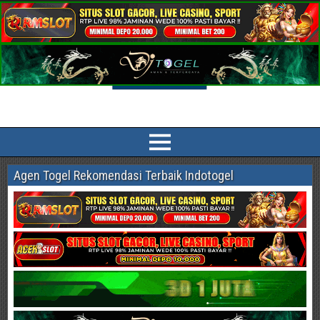
Indotogel HK Prediksi Togel Terlengkap
Prediksi Indotogel HK, Singapore Pools, Sidney, China, Taiwan, Cambodia
Paling Akurat dan jitu sesuai bocoran angka main dan syair togel online
Agen Togel Rekomendasi Terbaik Indotogel