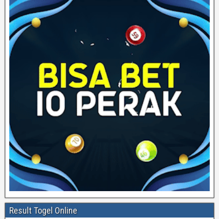
Result Togel Online