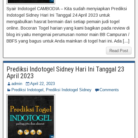
Syair Indotogel CAMBODIA – Kita sudah menyiapkan Prediksi
Indotogel Sidney Hari Ini Tanggal 24 April 2023 untuk
mengabulkan hasrat bermain dari setiap pemain judi togel
online. Bocoran Togel harian yang kami bagikan pada review di
blog ini yaitu mengenai perumusan nomor main BB Campuran /
BBFS yang bagus untuk Anda mainkan di togel hari ini. Ada […]
Read Post
Prediksi Indotogel Sidney Hari Ini Tanggal 23
April 2023
admin
April 22, 2023
Prediksi Indotogel
,
Prediksi Indotogel Sidney
Comments