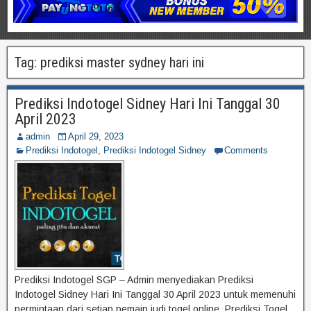
Tag:
prediksi master sydney hari ini
Prediksi Indotogel Sidney Hari Ini Tanggal 30
April 2023
admin
April 29, 2023
Prediksi Indotogel
,
Prediksi Indotogel Sidney
Comments
Prediksi Indotogel SGP – Admin menyediakan Prediksi
Indotogel Sidney Hari Ini Tanggal 30 April 2023 untuk memenuhi
permintaan dari setiap pemain judi togel online. Prediksi Togel