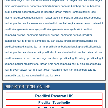
cambodia
angka main cambodia hari ini
angka main hk
angka main kamboja
angka
main kamboja hari ini
bocoran cambodia hari ini
bocoran kamboja hari ini
bocoran
syair kamboja
bocoran taiwan 4d
bocoran taiwan mlm ini
kamboja hari ini togel
master prediksi cambodia hari ini
master togel cambodia
prediksi angka cambodia
hari ini
prediksi angka keluar kamboja hari ini
prediksi angka keluar taiwan malam ini
prediksi angka main kamboja
prediksi angka main kamboja hari ini
prediksi
cambodia
prediksi cambodia 4d hari ini
prediksi cambodia berjaya
prediksi
cambodia hari ini
prediksi cambodia jitu dan akurat
prediksi cambodia paling jitu
prediksi cambodia paling jitu hari ini
prediksi cambodia terlengkap
prediksi kamboja
hari ini
prediksi kamboja terbaik
prediksi shio kamboja hari ini
prediksi taiwan akurat
prediksi taiwan master
prediksi togel cambodia
prediksi togel kamboja
prediksi togel
kamboja hari ini
prediksi togel taiwan
shio bom cambodia hari ini
shio jitu cambodia
hari ini
syair taiwan hari ini
syair taiwan malam ini
togel hari ini kamboja
toto jitu
cambodia
toto jitu kamboja hari ini
toto jitu taiwan
PREDIKTOR TOGEL ONLINE
Prediksi Pasaran HK
Prediksi Togelholic