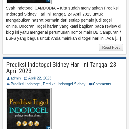
Syair Indotogel CAMBODIA – Kita sudah menyiapkan Prediksi
Indotogel Sidney Hari Ini Tanggal 24 April 2023 untuk
mengabulkan hasrat bermain dari setiap pemain judi togel
online. Bocoran Togel harian yang kami bagikan pada review di
blog ini yaitu mengenai perumusan nomor main BB Campuran /
BBFS yang bagus untuk Anda mainkan di togel hari ini. Ada […]
Read Post
Prediksi Indotogel Sidney Hari Ini Tanggal 23
April 2023
admin
April 22, 2023
Prediksi Indotogel
,
Prediksi Indotogel Sidney
Comments