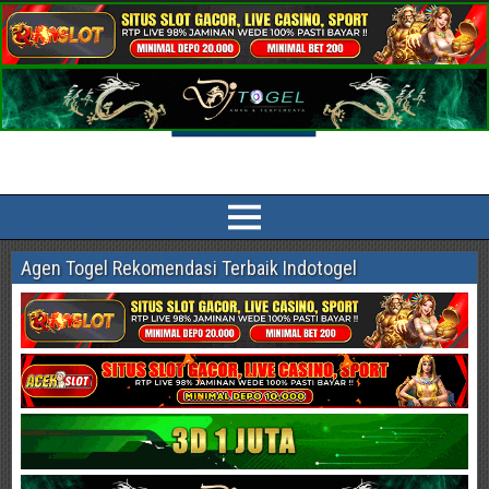
Indotogel HK Prediksi Togel Terlengkap
Prediksi Indotogel HK, Singapore Pools, Sidney, China, Taiwan, Cambodia
Paling Akurat dan jitu sesuai bocoran angka main dan syair togel online
Agen Togel Rekomendasi Terbaik Indotogel