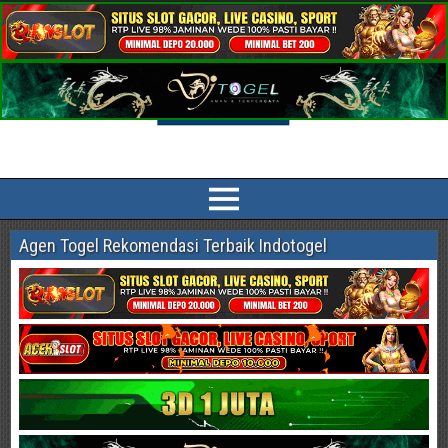
Indotogel HK Prediksi Togel Terlengkap
Prediksi Indotogel HK, Singapore Pools, Sidney, China, Taiwan, Cambodia
Paling Akurat dan jitu sesuai bocoran angka main dan syair togel online
Agen Togel Rekomendasi Terbaik Indotogel