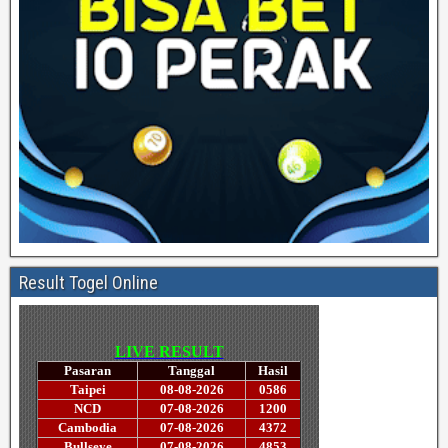
Result Togel Online