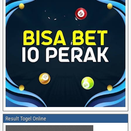
Result Togel Online