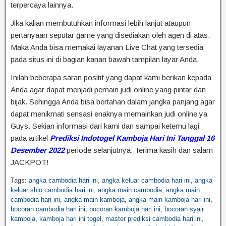
terpercaya lainnya.
Jika kalian membutuhkan informasi lebih lanjut ataupun
pertanyaan seputar game yang disediakan oleh agen di atas.
Maka Anda bisa memakai layanan Live Chat yang tersedia
pada situs ini di bagian kanan bawah tampilan layar Anda.
Inilah beberapa saran positif yang dapat kami berikan kepada
Anda agar dapat menjadi pemain judi online yang pintar dan
bijak. Sehingga Anda bisa bertahan dalam jangka panjang agar
dapat menikmati sensasi enaknya memainkan judi online ya
Guys. Sekian informasi dari kami dan sampai ketemu lagi
pada artikel
Prediksi Indotogel Kamboja Hari Ini Tanggal 16
Desember 2022
periode selanjutnya. Terima kasih dan salam
JACKPOT!
Tags:
angka cambodia hari ini
,
angka keluar cambodia hari ini
,
angka
keluar shio cambodia hari ini
,
angka main cambodia
,
angka main
cambodia hari ini
,
angka main kamboja
,
angka main kamboja hari ini
,
bocoran cambodia hari ini
,
bocoran kamboja hari ini
,
bocoran syair
kamboja
,
kamboja hari ini togel
,
master prediksi cambodia hari ini
,