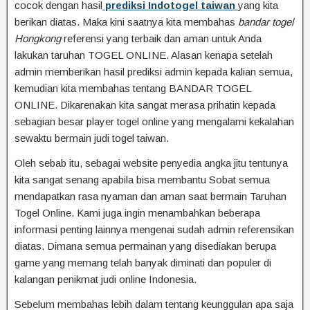
cocok dengan hasil
prediksi Indotogel taiwan
yang kita
berikan diatas. Maka kini saatnya kita membahas
bandar togel
Hongkong
referensi yang terbaik dan aman untuk Anda
lakukan taruhan TOGEL ONLINE. Alasan kenapa setelah
admin memberikan hasil prediksi admin kepada kalian semua,
kemudian kita membahas tentang BANDAR TOGEL
ONLINE. Dikarenakan kita sangat merasa prihatin kepada
sebagian besar player togel online yang mengalami kekalahan
sewaktu bermain judi togel taiwan.
Oleh sebab itu, sebagai website penyedia angka jitu tentunya
kita sangat senang apabila bisa membantu Sobat semua
mendapatkan rasa nyaman dan aman saat bermain Taruhan
Togel Online. Kami juga ingin menambahkan beberapa
informasi penting lainnya mengenai sudah admin referensikan
diatas. Dimana semua permainan yang disediakan berupa
game yang memang telah banyak diminati dan populer di
kalangan penikmat judi online Indonesia.
Sebelum membahas lebih dalam tentang keunggulan apa saja