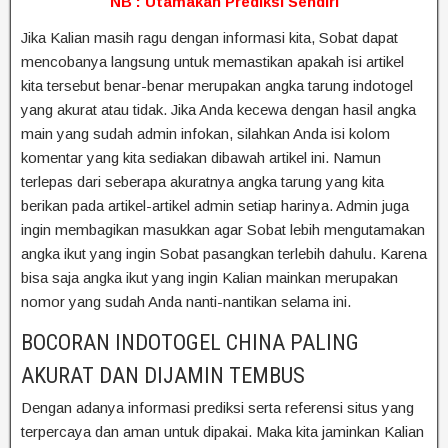
NB : Utamakan Prediksi Sendiri
Jika Kalian masih ragu dengan informasi kita, Sobat dapat
mencobanya langsung untuk memastikan apakah isi artikel
kita tersebut benar-benar merupakan angka tarung indotogel
yang akurat atau tidak. Jika Anda kecewa dengan hasil angka
main yang sudah admin infokan, silahkan Anda isi kolom
komentar yang kita sediakan dibawah artikel ini. Namun
terlepas dari seberapa akuratnya angka tarung yang kita
berikan pada artikel-artikel admin setiap harinya. Admin juga
ingin membagikan masukkan agar Sobat lebih mengutamakan
angka ikut yang ingin Sobat pasangkan terlebih dahulu. Karena
bisa saja angka ikut yang ingin Kalian mainkan merupakan
nomor yang sudah Anda nanti-nantikan selama ini.
BOCORAN INDOTOGEL CHINA PALING
AKURAT DAN DIJAMIN TEMBUS
Dengan adanya informasi prediksi serta referensi situs yang
terpercaya dan aman untuk dipakai. Maka kita jaminkan Kalian