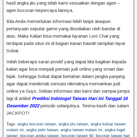
hasil angka jitu yang telah kami sesuaikan dengan agen –
agen bocoran terpercaya lainnya.
Bila Anda memerlukan informasi lebih lanjut ataupun
pertanyaan seputar game yang disediakan oleh bandar di
atas. Maka Kalian bisa memakai layanan Live Chat yang
terdapat pada situs ini di bagian kanan bawah tampilan layar
Sobat.
Inilah beberapa saran positif yang dapat kita bagikan kepada
kalian agar bisa menjadi pemain judi online yang smart dan
bijak. Sehingga Sobat dapat bertahan dalam jangka panjang
agar dapat menikmati sensasi nikmatnya memainkan judi
online ya Guys. Sekian informasi dari kami dan sampai jumpa
lagi di artikel
Prediksi Indotogel Taiwan Hari Ini Tanggal 16
Desember 2022
periode selanjutnya. Terima kasih dan salam
JACKPOT!
Tags:
angka bocoran taiwan
,
angka jitu taiwan
,
angka keluar taiwan
malam ini
,
angka petir taiwan
,
angka taiwan malam ini
,
angka togel
taiwan
,
bocoran angka taiwan
,
bocoran taiwan 4d
,
bocoran taiwan hari