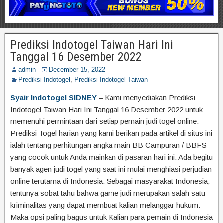
Prediksi Indotogel Taiwan Hari Ini
Tanggal 16 Desember 2022
admin
December 15, 2022
Prediksi Indotogel
,
Prediksi Indotogel Taiwan
Syair Indotogel SIDNEY
– Kami menyediakan Prediksi
Indotogel Taiwan Hari Ini Tanggal 16 Desember 2022 untuk
memenuhi permintaan dari setiap pemain judi togel online.
Prediksi Togel harian yang kami berikan pada artikel di situs ini
ialah tentang perhitungan angka main BB Campuran / BBFS
yang cocok untuk Anda mainkan di pasaran hari ini. Ada begitu
banyak agen judi togel yang saat ini mulai menghiasi perjudian
online terutama di Indonesia. Sebagai masyarakat Indonesia,
tentunya sobat tahu bahwa game judi merupakan salah satu
kriminalitas yang dapat membuat kalian melanggar hukum.
Maka opsi paling bagus untuk Kalian para pemain di Indonesia