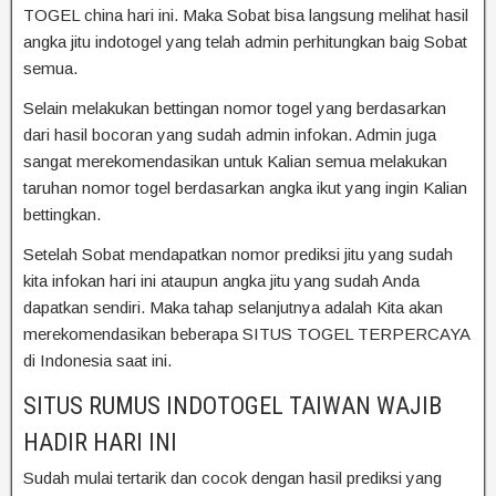
TOGEL china hari ini. Maka Sobat bisa langsung melihat hasil
angka jitu indotogel yang telah admin perhitungkan baig Sobat
semua.
Selain melakukan bettingan nomor togel yang berdasarkan
dari hasil bocoran yang sudah admin infokan. Admin juga
sangat merekomendasikan untuk Kalian semua melakukan
taruhan nomor togel berdasarkan angka ikut yang ingin Kalian
bettingkan.
Setelah Sobat mendapatkan nomor prediksi jitu yang sudah
kita infokan hari ini ataupun angka jitu yang sudah Anda
dapatkan sendiri. Maka tahap selanjutnya adalah Kita akan
merekomendasikan beberapa SITUS TOGEL TERPERCAYA
di Indonesia saat ini.
SITUS RUMUS INDOTOGEL TAIWAN WAJIB
HADIR HARI INI
Sudah mulai tertarik dan cocok dengan hasil prediksi yang