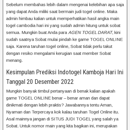
Sebelum membahas lebih dalam mengenai kelebihan apa saja
yang dapat Anda miliki saat bermain judi togel online. Maka
admin himbau kalian untuk memperhatikan hasil angka main
togel cambodia hari ini yang sudah admin hitung untuk sobat
semua. Mungkin buat Anda para
AGEN TOGEL DARAT
, kini
sudah saatnya Sobat mulai pindah ke game TOGEL ONLINE
saja. Karena taruhan togel online, Sobat tidak perlu takut
dengan resiko mengalami kerugian saat member Sobat
menang.
Kesimpulan Prediksi Indotogel Kamboja Hari Ini
Tanggal 20 Desember 2022
Mungkin banyak timbul pertanyaan di benak kalian apakah
game TOGEL ONLINE benar – benar aman dan dapat
dinikmati dengan lebih praktis? Jawabannya tentu Aman,
Nyaman dan Terpercaya kok kalau taruhan Togel Online itu.
Asal mainnya jangan di SITUS JUDI TOGEL yang salah ya
Sobat. Untuk nomor main yang kita bagikan ini, merupakan