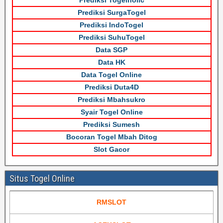
Prediksi SurgaTogel
Prediksi IndoTogel
Prediksi SuhuTogel
Data SGP
Data HK
Data Togel Online
Prediksi Duta4D
Prediksi Mbahsukro
Syair Togel Online
Prediksi Sumesh
Bocoran Togel Mbah Ditog
Slot Gacor
Situs Togel Online
RMSLOT