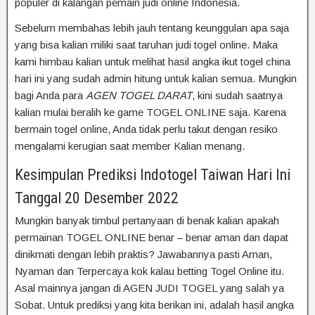
populer di kalangan pemain judi online Indonesia.
Sebelum membahas lebih jauh tentang keunggulan apa saja
yang bisa kalian miliki saat taruhan judi togel online. Maka
kami himbau kalian untuk melihat hasil angka ikut togel china
hari ini yang sudah admin hitung untuk kalian semua. Mungkin
bagi Anda para
AGEN TOGEL DARAT
, kini sudah saatnya
kalian mulai beralih ke game TOGEL ONLINE saja. Karena
bermain togel online, Anda tidak perlu takut dengan resiko
mengalami kerugian saat member Kalian menang.
Kesimpulan Prediksi Indotogel Taiwan Hari Ini
Tanggal 20 Desember 2022
Mungkin banyak timbul pertanyaan di benak kalian apakah
permainan TOGEL ONLINE benar – benar aman dan dapat
dinikmati dengan lebih praktis? Jawabannya pasti Aman,
Nyaman dan Terpercaya kok kalau betting Togel Online itu.
Asal mainnya jangan di AGEN JUDI TOGEL yang salah ya
Sobat. Untuk prediksi yang kita berikan ini, adalah hasil angka