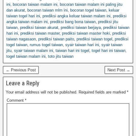
ini
,
bocoran taiwan malam ini
,
bocoran taiwan malam ini paling jitu
dan akurat
,
bocoran taiwan mlm ini
,
bocoran togel taiwan
,
keluar
taiwan togel hari ini
,
prediksi angka keluar taiwan malam ini
,
prediksi
angka taiwan malam ini
,
prediksi bang bona taiwan
,
prediksi jitu
taiwan
,
prediksi taiwan akurat
,
prediksi taiwan berjaya
,
prediksi taiwan
hari ini
,
prediksi taiwan master
,
prediksi taiwan master hoki
,
prediksi
taiwan nagasaon
,
prediksi taiwan paito
,
prediksi taiwan togel
,
prediksi
togel taiwan
,
rumus togel taiwan
,
syair taiwan hari ini
,
syair taiwan
jitu
,
syair taiwan malam ini
,
taiwan hari ini togel
,
togel hari ini taiwan
,
togel taiwan malam ini
,
toto jitu taiwan
← Previous Post
Next Post →
Leave a Reply
Your email address will not be published.
Required fields are marked
*
Comment
*