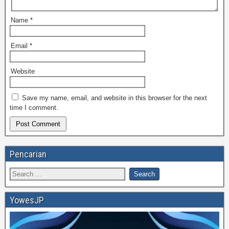
Name
*
Email
*
Website
Save my name, email, and website in this browser for the next
time I comment.
Pencarian
YowesJP