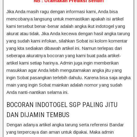
NB : Utamakan Prediksi Sendiri
Jika Anda masih ragu dengan informasi kami, Anda bisa
mencobanya langsung untuk memastikan apakah isi artikel
kami tersebut benar-benar adalah angka ikut indotogel yang
akurat atau tidak. Jika Anda kecewa dengan hasil angka tarung
yang sudah kami infokan, silahkan Sobat isi kolom komentar
yang kita sediakan dibawah artikel ini. Namun terlepas dari
seberapa akuratnya bocoran yang kami buat pada artikel-
artikel kami setiap harinya. Admin juga ingin memberikan
masukkan agar Anda lebih mengutamakan angka jitu yang
ingin Sobat pasangkan terlebih dahulu. Karena bisa saja angka
main yang ingin Sobat mainkan adalah nomor yang sudah
Anda nanti-nantikan selama ini.
BOCORAN INDOTOGEL SGP PALING JITU
DAN DIJAMIN TEMBUS
Dengan adanya artikel angka tarung serta referensi Bandar
yang terpercaya dan aman untuk dipakai. Maka admin