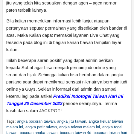
jitu yang telah kita sesuaikan dengan agen – agen nomor
paten terbaik lainnya.
Bila kalian memerlukan informasi lebih lanjut ataupun
pertanyaan seputar permainan yang disediakan oleh bandar di
atas. Maka Kalian dapat memakai layanan Live Chat yang
tersedia pada blog ini di bagian kanan bawah tampilan layar
kalian.
Inilah beberapa saran positif yang dapat admin berikan
kepada Sobat agar bisa menjadi pemain judi online yang
smart dan bijak. Sehingga kalian bisa bertahan dalam jangka
panjang agar dapat menikmati sensasi nikmatnya bermain judi
online ya Guys. Sekian informasi dari admin dan sampai
ketemu lagi pada artikel
Prediksi Indotogel Taiwan Hari Ini
Tanggal 20 Desember 2022
periode selanjutnya. Terima
kasih dan salam JACKPOT!
Tags:
angka bocoran taiwan
,
angka jitu taiwan
,
angka keluar taiwan
malam ini
,
angka petir taiwan
,
angka taiwan malam ini
,
angka togel
taiwan
,
bocoran angka taiwan
,
bocoran taiwan 4d
,
bocoran taiwan hari