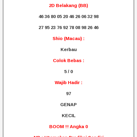
2D Belakang (BB)
46 36 80 05 20 46 26 06 32 98
27 95 23 76 92 78 08 98 26 46
Shio (Macau) :
Kerbau
Colok Bebas :
5 / 0
Wajib Hadir :
97
GENAP
KECIL
BOOM !! Angka 0