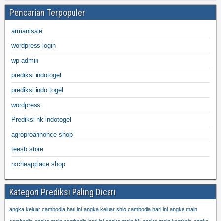
Pencarian Terpopuler
armanisale
wordpress login
wp admin
prediksi indotogel
prediksi indo togel
wordpress
Prediksi hk indotogel
agroproannonce shop
teesb store
rxcheapplace shop
Kategori Prediksi Paling Dicari
angka keluar cambodia hari ini
angka keluar shio cambodia hari ini
angka main
cambodia
angka main cambodia hari ini
angka main hk
angka main kamboja
angka