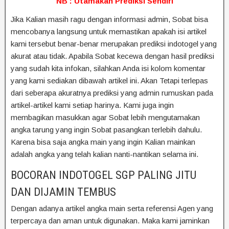
NB : Utamakan Prediksi Sendiri
Jika Kalian masih ragu dengan informasi admin, Sobat bisa
mencobanya langsung untuk memastikan apakah isi artikel
kami tersebut benar-benar merupakan prediksi indotogel yang
akurat atau tidak. Apabila Sobat kecewa dengan hasil prediksi
yang sudah kita infokan, silahkan Anda isi kolom komentar
yang kami sediakan dibawah artikel ini. Akan Tetapi terlepas
dari seberapa akuratnya prediksi yang admin rumuskan pada
artikel-artikel kami setiap harinya. Kami juga ingin
membagikan masukkan agar Sobat lebih mengutamakan
angka tarung yang ingin Sobat pasangkan terlebih dahulu.
Karena bisa saja angka main yang ingin Kalian mainkan
adalah angka yang telah kalian nanti-nantikan selama ini.
BOCORAN INDOTOGEL SGP PALING JITU
DAN DIJAMIN TEMBUS
Dengan adanya artikel angka main serta referensi Agen yang
terpercaya dan aman untuk digunakan. Maka kami jaminkan