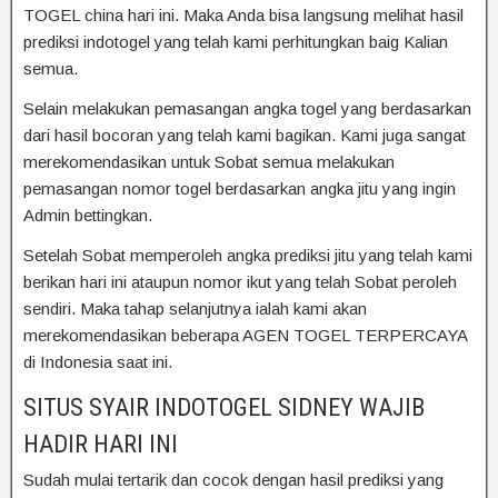
TOGEL china hari ini. Maka Anda bisa langsung melihat hasil
prediksi indotogel yang telah kami perhitungkan baig Kalian
semua.
Selain melakukan pemasangan angka togel yang berdasarkan
dari hasil bocoran yang telah kami bagikan. Kami juga sangat
merekomendasikan untuk Sobat semua melakukan
pemasangan nomor togel berdasarkan angka jitu yang ingin
Admin bettingkan.
Setelah Sobat memperoleh angka prediksi jitu yang telah kami
berikan hari ini ataupun nomor ikut yang telah Sobat peroleh
sendiri. Maka tahap selanjutnya ialah kami akan
merekomendasikan beberapa AGEN TOGEL TERPERCAYA
di Indonesia saat ini.
SITUS SYAIR INDOTOGEL SIDNEY WAJIB
HADIR HARI INI
Sudah mulai tertarik dan cocok dengan hasil prediksi yang