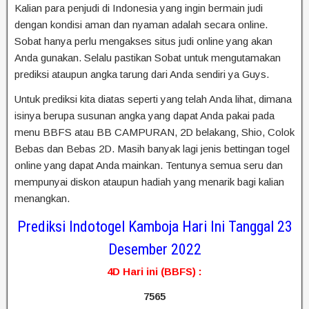
Kalian para penjudi di Indonesia yang ingin bermain judi
dengan kondisi aman dan nyaman adalah secara online.
Sobat hanya perlu mengakses situs judi online yang akan
Anda gunakan. Selalu pastikan Sobat untuk mengutamakan
prediksi ataupun angka tarung dari Anda sendiri ya Guys.
Untuk prediksi kita diatas seperti yang telah Anda lihat, dimana
isinya berupa susunan angka yang dapat Anda pakai pada
menu BBFS atau BB CAMPURAN, 2D belakang, Shio, Colok
Bebas dan Bebas 2D. Masih banyak lagi jenis bettingan togel
online yang dapat Anda mainkan. Tentunya semua seru dan
mempunyai diskon ataupun hadiah yang menarik bagi kalian
menangkan.
Prediksi Indotogel Kamboja Hari Ini Tanggal 23
Desember 2022
4D Hari ini (BBFS) :
7565