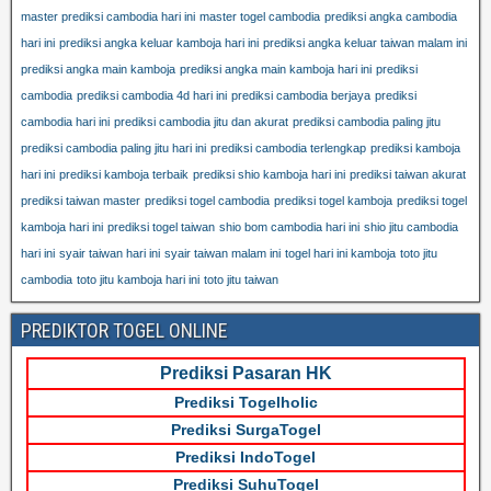
master prediksi cambodia hari ini
master togel cambodia
prediksi angka cambodia
hari ini
prediksi angka keluar kamboja hari ini
prediksi angka keluar taiwan malam ini
prediksi angka main kamboja
prediksi angka main kamboja hari ini
prediksi
cambodia
prediksi cambodia 4d hari ini
prediksi cambodia berjaya
prediksi
cambodia hari ini
prediksi cambodia jitu dan akurat
prediksi cambodia paling jitu
prediksi cambodia paling jitu hari ini
prediksi cambodia terlengkap
prediksi kamboja
hari ini
prediksi kamboja terbaik
prediksi shio kamboja hari ini
prediksi taiwan akurat
prediksi taiwan master
prediksi togel cambodia
prediksi togel kamboja
prediksi togel
kamboja hari ini
prediksi togel taiwan
shio bom cambodia hari ini
shio jitu cambodia
hari ini
syair taiwan hari ini
syair taiwan malam ini
togel hari ini kamboja
toto jitu
cambodia
toto jitu kamboja hari ini
toto jitu taiwan
PREDIKTOR TOGEL ONLINE
Prediksi Pasaran HK
Prediksi Togelholic
Prediksi SurgaTogel
Prediksi IndoTogel
Prediksi SuhuTogel