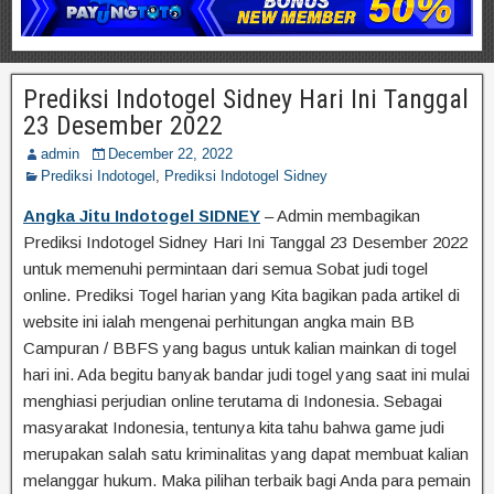
Prediksi Indotogel Sidney Hari Ini Tanggal
23 Desember 2022
admin
December 22, 2022
Prediksi Indotogel
,
Prediksi Indotogel Sidney
Angka Jitu Indotogel SIDNEY
– Admin membagikan
Prediksi Indotogel Sidney Hari Ini Tanggal 23 Desember 2022
untuk memenuhi permintaan dari semua Sobat judi togel
online. Prediksi Togel harian yang Kita bagikan pada artikel di
website ini ialah mengenai perhitungan angka main BB
Campuran / BBFS yang bagus untuk kalian mainkan di togel
hari ini. Ada begitu banyak bandar judi togel yang saat ini mulai
menghiasi perjudian online terutama di Indonesia. Sebagai
masyarakat Indonesia, tentunya kita tahu bahwa game judi
merupakan salah satu kriminalitas yang dapat membuat kalian
melanggar hukum. Maka pilihan terbaik bagi Anda para pemain