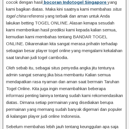
cocok dengan hasil
bocoran Indotogel Singapore
yang
kami bagikan diatas. Maka kini saatnya kami membahas
situs
togel china
referensi yang terbaik dan aman untuk Anda
lakukan betting TOGEL ONLINE. Alasan kenapa sesudah
kami memberikan hasil prediksi kami kepada kalian semua,
kemudian kami membahas tentang BANDAR TOGEL
ONLINE. Dikarenakan kita sangat merasa prihatin terhadap
sebagian besar player togel online yang mengalami kekalahan
saat taruhan judi togel cambodia.
Oleh sebab itu, sebagai situs penyedia angka jitu tentunya
admin sangat senang jika bisa membantu Kalian semua
mendapatkan rasa nyaman dan aman saat bermain Taruhan
Togel Online. Kita juga ingin menambahkan beberapa
informasi penting lainnya tentang sudah kami rekomendasikan
diatas. Dimana setiap permainan yang disediakan berupa
permainan yang memang sudah banyak digemari dan populer
di kalangan player judi online Indonesia.
Sebelum membahas lebih jauh tentang keunggulan apa saja