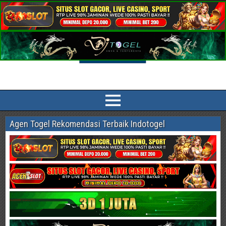
Indotogel HK Prediksi Togel Terlengkap
Prediksi Indotogel HK, Singapore Pools, Sidney, China, Taiwan, Cambodia
Paling Akurat dan jitu sesuai bocoran angka main dan syair togel online
Agen Togel Rekomendasi Terbaik Indotogel