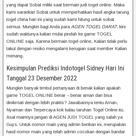
yang dapat Sobat miliki saat bermain judi togel online. Maka
kami sarankan Sobat untuk memperhatikan hasil angka tarung
togel china hari ini yang sudah kami hitung untuk sobat
semua. Mungkin bagi Anda para
AGEN TOGEL DARAT
, kini
sudah waktunya kalian mulai pindah ke game TOGEL
ONLINE saja. Karena bermain togel online, Kalian tidak perlu
takut dengan resiko mengalami kerugian saat member Kalian
menang.
Kesimpulan Prediksi Indotogel Sidney Hari Ini
Tanggal 23 Desember 2022
Mungkin banyak timbul pertanyaan di benak kalian apakah
game TOGEL ONLINE benar – benar aman dan bisa
dinikmati dengan lebih praktis? Jawabannya tentu Aman,
Nyaman dan Terpercaya kok kalau taruhan Togel Online itu.
Asal mainnya jangan di AGEN JUDI TOGEL yang salah ya
Guys. Untuk nomor main yang admin berikan ini, merupakan
hasil nomor main yang telah admin cocokan dengan bandar