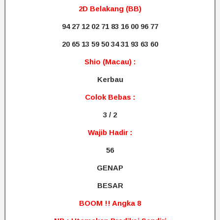
2D Belakang (BB)
94 27 12 02 71 83 16 00 96 77
20 65 13 59 50 34 31 93 63 60
Shio (Macau) :
Kerbau
Colok Bebas :
3 / 2
Wajib Hadir :
56
GENAP
BESAR
BOOM !! Angka 8