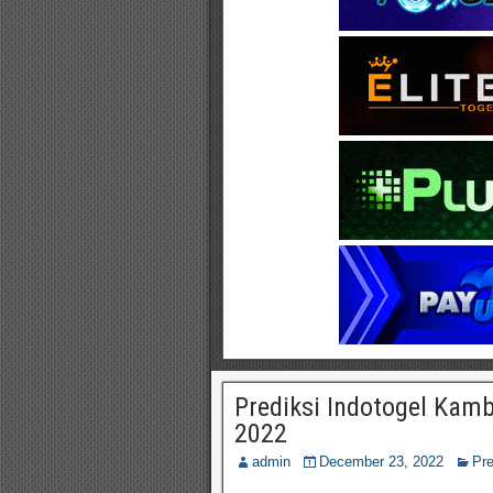
Prediksi Indotogel Kamb
2022
admin
December 23, 2022
Pre