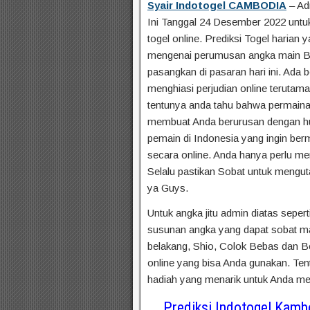
Syair Indotogel CAMBODIA
– Ad
Ini Tanggal 24 Desember 2022 untu
togel online. Prediksi Togel harian y
mengenai perumusan angka main B
pasangkan di pasaran hari ini. Ada be
menghiasi perjudian online terutam
tentunya anda tahu bahwa permainan
membuat Anda berurusan dengan huk
pemain di Indonesia yang ingin be
secara online. Anda hanya perlu men
Selalu pastikan Sobat untuk menguta
ya Guys.
Untuk angka jitu admin diatas seperti
susunan angka yang dapat sobat
belakang, Shio, Colok Bebas dan Be
online yang bisa Anda gunakan. Te
hadiah yang menarik untuk Anda m
Prediksi Indotogel Kamb