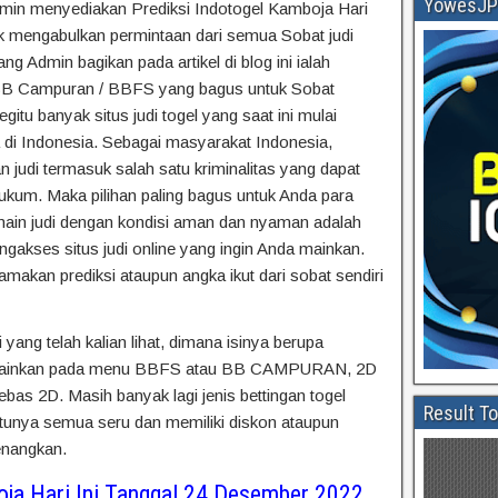
YowesJP
min menyediakan Prediksi Indotogel Kamboja Hari
k mengabulkan permintaan dari semua Sobat judi
ang Admin bagikan pada artikel di blog ini ialah
B Campuran / BBFS yang bagus untuk Sobat
gitu banyak situs judi togel yang saat ini mulai
a di Indonesia. Sebagai masyarakat Indonesia,
 judi termasuk salah satu kriminalitas yang dapat
um. Maka pilihan paling bagus untuk Anda para
rmain judi dengan kondisi aman dan nyaman adalah
gakses situs judi online yang ingin Anda mainkan.
makan prediksi ataupun angka ikut dari sobat sendiri
 yang telah kalian lihat, dimana isinya berupa
 mainkan pada menu BBFS atau BB CAMPURAN, 2D
bas 2D. Masih banyak lagi jenis bettingan togel
Result To
ntunya semua seru dan memiliki diskon ataupun
enangkan.
oja Hari Ini Tanggal 24 Desember 2022