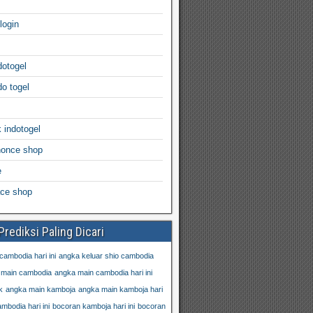
login
dotogel
do togel
 indotogel
nonce shop
e
ace shop
Prediksi Paling Dicari
cambodia hari ini
angka keluar shio cambodia
 main cambodia
angka main cambodia hari ini
k
angka main kamboja
angka main kamboja hari
mbodia hari ini
bocoran kamboja hari ini
bocoran