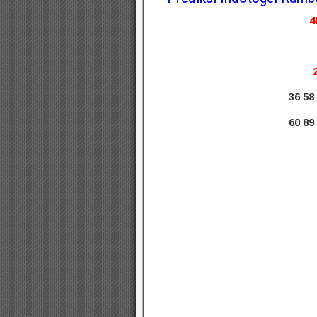
4
36 58
60 89