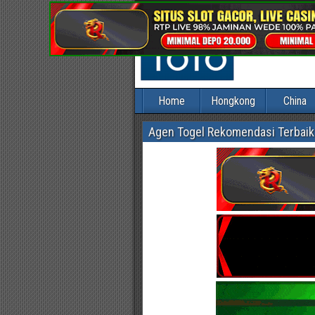
Indotogel HK Prediksi Togel Te
Prediksi Indotogel HK, Singapore Pools, Sid
Home
Hongkong
China
Agen Togel Rekomendasi Terbaik