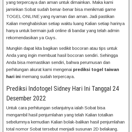
yang terpercaya dan aman untuk dimainkan. Maka kami
jaminkan Sobat sudah benar-benar bisa menikmati game
TOGEL ONLINE yang nyaman dan aman. Jadi pastikan
Kalian menghabiskan setiap waktu luang Kalian setiap harinya
hanya untuk bermain judi online di bandar yang telah admin
rekomendasikan ya Guys.
Mungkin dapat kita bagikan sedikit bocoran atau tips untuk
Anda yang ingin membuat hasil bocoran sendiri. Sehingga
Anda bisa memastikan sendiri, bahwa perumusan dan
perhitungan akurat kami mengenai
prediksi togel taiwan
hari ini
memang sudah terpercaya.
Prediksi Indotogel Sidney Hari Ini Tanggal 24
Desember 2022
Untuk cara perhitungan selanjutnya ialah Sobat bisa
mengambil hasil penjumlahan yang telah Kalian totalkan
sebelumnya kemudian Kalian bolak-balikan hasil penjumlahan
total nomor Sobat tersebut menjadi susunan 2D belakang.