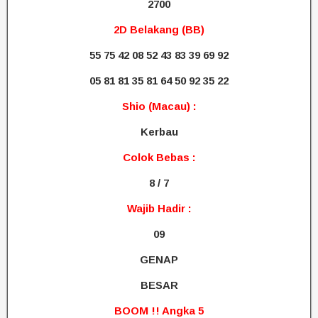
2700
2D Belakang (BB)
55 75 42 08 52 43 83 39 69 92
05 81 81 35 81 64 50 92 35 22
Shio (Macau) :
Kerbau
Colok Bebas :
8 / 7
Wajib Hadir :
09
GENAP
BESAR
BOOM !! Angka 5