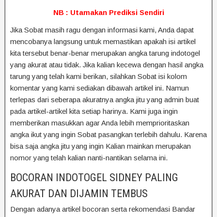
NB : Utamakan Prediksi Sendiri
Jika Sobat masih ragu dengan informasi kami, Anda dapat
mencobanya langsung untuk memastikan apakah isi artikel
kita tersebut benar-benar merupakan angka tarung indotogel
yang akurat atau tidak. Jika kalian kecewa dengan hasil angka
tarung yang telah kami berikan, silahkan Sobat isi kolom
komentar yang kami sediakan dibawah artikel ini. Namun
terlepas dari seberapa akuratnya angka jitu yang admin buat
pada artikel-artikel kita setiap harinya. Kami juga ingin
memberikan masukkan agar Anda lebih memprioritaskan
angka ikut yang ingin Sobat pasangkan terlebih dahulu. Karena
bisa saja angka jitu yang ingin Kalian mainkan merupakan
nomor yang telah kalian nanti-nantikan selama ini.
BOCORAN INDOTOGEL SIDNEY PALING
AKURAT DAN DIJAMIN TEMBUS
Dengan adanya artikel bocoran serta rekomendasi Bandar