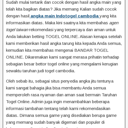
Sudah mulai tertarik dan cocok dengan hasil angka main yang
telah kita bagikan diatas? Jika memang Kalian sudah cocok
dengan hasil
angka main Indotogel cambodia
yang kita
informasikan diatas. Maka kini saatnya kita membahas
agen
togel taiwan
rekomendasi yang terpercaya dan aman untuk
Anda lakukan betting TOGEL ONLINE. Alasan kenapa setelah
kami memberikan hasil angka tarung kita kepada Anda semua,
kemudian kita membahas mengenai BANDAR TOGEL
ONLINE. Dikarenakan kami sangat merasa prihatin terhadap
sebagian besar bettor togel online yang mengalami kerugian
sewaktu taruhan judi togel cambodia.
Oleh sebab itu, sebagai situs penyedia angka jitu tentunya
kami sangat bahagia jika bisa membantu Anda semua
memperoleh rasa nyaman dan aman saat bermain Taruhan
Togel Online. Admin juga ingin menambahkan beberapa
informasi tambahan tentang telah kami rekomendasikan
diatas. Dimana semua game yang disediakan berupa game
yang memang sudah banyak digemari dan populer di