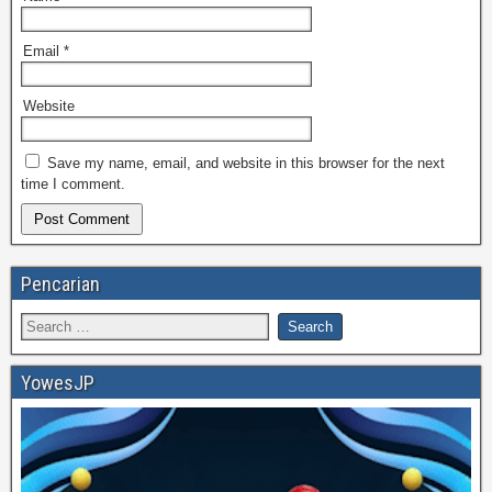
Email
*
Website
Save my name, email, and website in this browser for the next
time I comment.
Pencarian
YowesJP