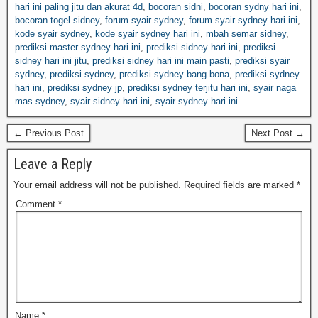
hari ini paling jitu dan akurat 4d
,
bocoran sidni
,
bocoran sydny hari ini
,
bocoran togel sidney
,
forum syair sydney
,
forum syair sydney hari ini
,
kode syair sydney
,
kode syair sydney hari ini
,
mbah semar sidney
,
prediksi master sydney hari ini
,
prediksi sidney hari ini
,
prediksi
sidney hari ini jitu
,
prediksi sidney hari ini main pasti
,
prediksi syair
sydney
,
prediksi sydney
,
prediksi sydney bang bona
,
prediksi sydney
hari ini
,
prediksi sydney jp
,
prediksi sydney terjitu hari ini
,
syair naga
mas sydney
,
syair sidney hari ini
,
syair sydney hari ini
← Previous Post
Next Post →
Leave a Reply
Your email address will not be published.
Required fields are marked
*
Comment
*
Name
*