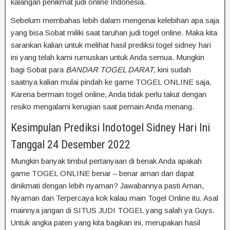
kalangan penikmat judi online Indonesia.
Sebelum membahas lebih dalam mengenai kelebihan apa saja
yang bisa Sobat miliki saat taruhan judi togel online. Maka kita
sarankan kalian untuk melihat hasil prediksi togel sidney hari
ini yang telah kami rumuskan untuk Anda semua. Mungkin
bagi Sobat para
BANDAR TOGEL DARAT
, kini sudah
saatnya kalian mulai pindah ke game TOGEL ONLINE saja.
Karena bermain togel online, Anda tidak perlu takut dengan
resiko mengalami kerugian saat pemain Anda menang.
Kesimpulan Prediksi Indotogel Sidney Hari Ini
Tanggal 24 Desember 2022
Mungkin banyak timbul pertanyaan di benak Anda apakah
game TOGEL ONLINE benar – benar aman dan dapat
dinikmati dengan lebih nyaman? Jawabannya pasti Aman,
Nyaman dan Terpercaya kok kalau main Togel Online itu. Asal
mainnya jangan di SITUS JUDI TOGEL yang salah ya Guys.
Untuk angka paten yang kita bagikan ini, merupakan hasil