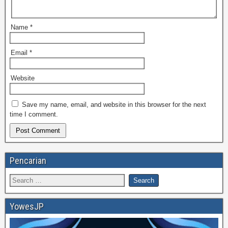
Name
*
Email
*
Website
Save my name, email, and website in this browser for the next
time I comment.
Pencarian
YowesJP