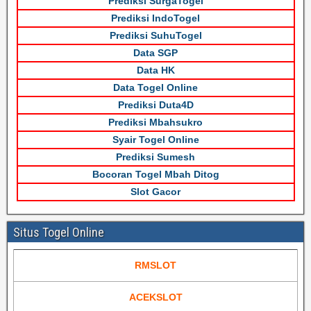
Prediksi SurgaTogel
Prediksi IndoTogel
Prediksi SuhuTogel
Data SGP
Data HK
Data Togel Online
Prediksi Duta4D
Prediksi Mbahsukro
Syair Togel Online
Prediksi Sumesh
Bocoran Togel Mbah Ditog
Slot Gacor
Situs Togel Online
RMSLOT
ACEKSLOT