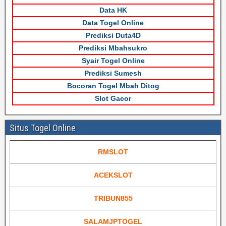
Data HK
Data Togel Online
Prediksi Duta4D
Prediksi Mbahsukro
Syair Togel Online
Prediksi Sumesh
Bocoran Togel Mbah Ditog
Slot Gacor
Situs Togel Online
RMSLOT
ACEKSLOT
TRIBUN855
SALAMJPTOGEL