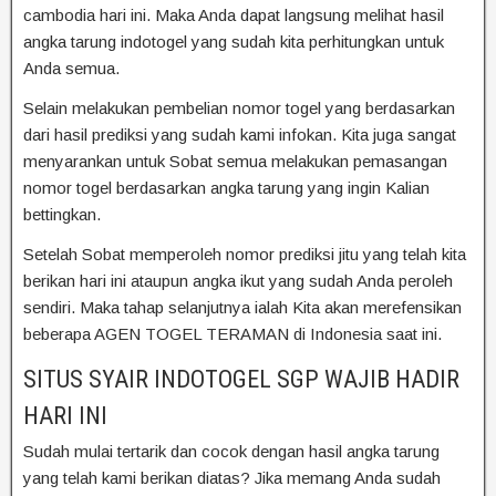
cambodia hari ini. Maka Anda dapat langsung melihat hasil
angka tarung indotogel yang sudah kita perhitungkan untuk
Anda semua.
Selain melakukan pembelian nomor togel yang berdasarkan
dari hasil prediksi yang sudah kami infokan. Kita juga sangat
menyarankan untuk Sobat semua melakukan pemasangan
nomor togel berdasarkan angka tarung yang ingin Kalian
bettingkan.
Setelah Sobat memperoleh nomor prediksi jitu yang telah kita
berikan hari ini ataupun angka ikut yang sudah Anda peroleh
sendiri. Maka tahap selanjutnya ialah Kita akan merefensikan
beberapa AGEN TOGEL TERAMAN di Indonesia saat ini.
SITUS SYAIR INDOTOGEL SGP WAJIB HADIR
HARI INI
Sudah mulai tertarik dan cocok dengan hasil angka tarung
yang telah kami berikan diatas? Jika memang Anda sudah