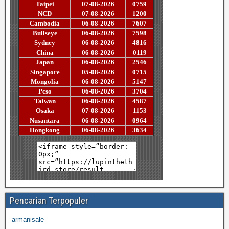
Pencarian Terpopuler
armanisale