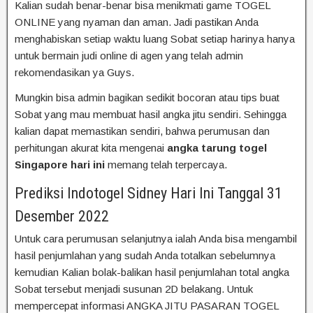
Kalian sudah benar-benar bisa menikmati game TOGEL
ONLINE yang nyaman dan aman. Jadi pastikan Anda
menghabiskan setiap waktu luang Sobat setiap harinya hanya
untuk bermain judi online di agen yang telah admin
rekomendasikan ya Guys.
Mungkin bisa admin bagikan sedikit bocoran atau tips buat
Sobat yang mau membuat hasil angka jitu sendiri. Sehingga
kalian dapat memastikan sendiri, bahwa perumusan dan
perhitungan akurat kita mengenai
angka tarung togel
Singapore hari ini
memang telah terpercaya.
Prediksi Indotogel Sidney Hari Ini Tanggal 31
Desember 2022
Untuk cara perumusan selanjutnya ialah Anda bisa mengambil
hasil penjumlahan yang sudah Anda totalkan sebelumnya
kemudian Kalian bolak-balikan hasil penjumlahan total angka
Sobat tersebut menjadi susunan 2D belakang. Untuk
mempercepat informasi ANGKA JITU PASARAN TOGEL