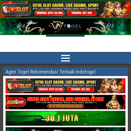
Indotogel HK Prediksi Togel Terlengkap
Prediksi Indotogel HK, Singapore Pools, Sidney, China, Taiwan, Cambodia
Paling Akurat dan jitu sesuai bocoran angka main dan syair togel online
Agen Togel Rekomendasi Terbaik Indotogel