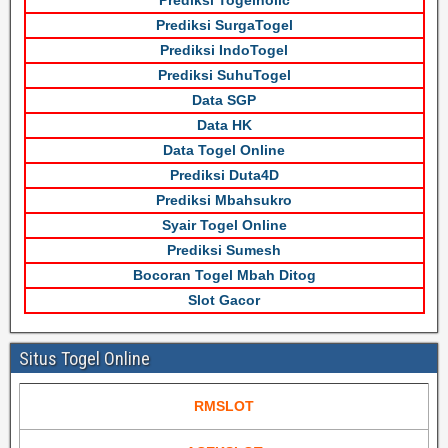
Prediksi SurgaTogel
Prediksi IndoTogel
Prediksi SuhuTogel
Data SGP
Data HK
Data Togel Online
Prediksi Duta4D
Prediksi Mbahsukro
Syair Togel Online
Prediksi Sumesh
Bocoran Togel Mbah Ditog
Slot Gacor
Situs Togel Online
RMSLOT