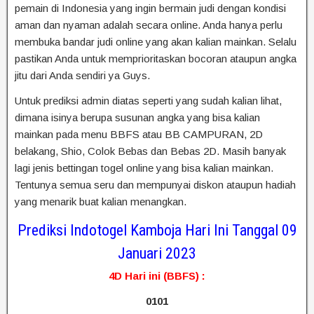
pemain di Indonesia yang ingin bermain judi dengan kondisi
aman dan nyaman adalah secara online. Anda hanya perlu
membuka bandar judi online yang akan kalian mainkan. Selalu
pastikan Anda untuk memprioritaskan bocoran ataupun angka
jitu dari Anda sendiri ya Guys.
Untuk prediksi admin diatas seperti yang sudah kalian lihat,
dimana isinya berupa susunan angka yang bisa kalian
mainkan pada menu BBFS atau BB CAMPURAN, 2D
belakang, Shio, Colok Bebas dan Bebas 2D. Masih banyak
lagi jenis bettingan togel online yang bisa kalian mainkan.
Tentunya semua seru dan mempunyai diskon ataupun hadiah
yang menarik buat kalian menangkan.
Prediksi Indotogel Kamboja Hari Ini Tanggal 09
Januari 2023
4D Hari ini (BBFS) :
0101