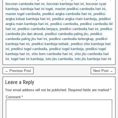
bocoran cambodia hari ini
,
bocoran kamboja hari ini
,
bocoran syair
kamboja
,
kamboja hari ini togel
,
master prediksi cambodia hari ini
,
master togel cambodia
,
prediksi angka cambodia hari ini
,
prediksi
angka keluar kamboja hari ini
,
prediksi angka main kamboja
,
prediksi
angka main kamboja hari ini
,
prediksi cambodia
,
prediksi cambodia 4d
hari ini
,
prediksi cambodia berjaya
,
prediksi cambodia hari ini
,
prediksi
cambodia jitu dan akurat
,
prediksi cambodia paling jitu
,
prediksi
cambodia paling jitu hari ini
,
prediksi cambodia terlengkap
,
prediksi
kamboja hari ini
,
prediksi kamboja terbaik
,
prediksi shio kamboja hari
ini
,
prediksi togel cambodia
,
prediksi togel kamboja
,
prediksi togel
kamboja hari ini
,
shio bom cambodia hari ini
,
shio jitu cambodia hari
ini
,
togel hari ini kamboja
,
toto jitu cambodia
,
toto jitu kamboja hari ini
← Previous Post
Next Post →
Leave a Reply
Your email address will not be published.
Required fields are marked
*
Comment
*