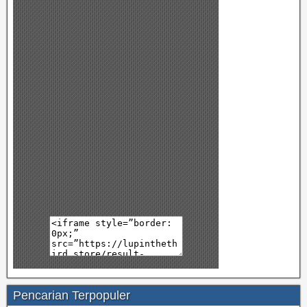
Pencarian Terpopuler