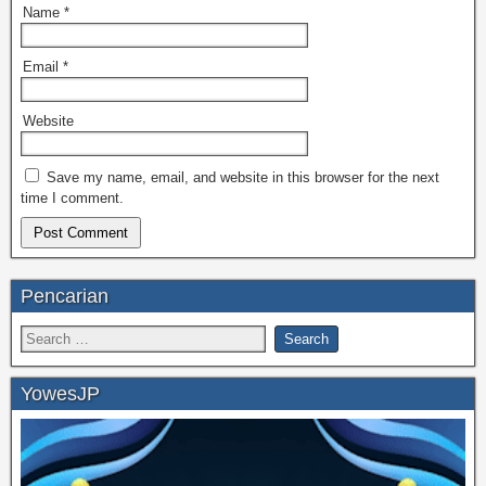
Name
*
Email
*
Website
Save my name, email, and website in this browser for the next
time I comment.
Pencarian
YowesJP