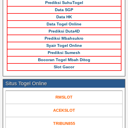
Prediksi SuhuTogel
Data SGP
Data HK
Data Togel Online
Prediksi Duta4D
Prediksi Mbahsukro
Syair Togel Online
Prediksi Sumesh
Bocoran Togel Mbah Ditog
Slot Gacor
Situs Togel Online
RMSLOT
ACEKSLOT
TRIBUN855