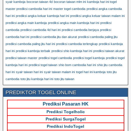
syair kamboja
bocoran taiwan 4d
bocoran taiwan mlm ini
kamboja hari ini togel
master prediksi cambodia hari ini
master togel cambodia
prediksi angka cambodia
hari ini
prediksi angka keluar kamboja hari ini
prediksi angka keluar taiwan malam ini
prediksi angka main kamboja
prediksi angka main kamboja hari ini
prediksi
cambodia
prediksi cambodia 4d hari ini
prediksi cambodia berjaya
prediksi
cambodia hari ini
prediksi cambodia jitu dan akurat
prediksi cambodia paling jitu
prediksi cambodia paling jitu hari ini
prediksi cambodia terlengkap
prediksi kamboja
hari ini
prediksi kamboja terbaik
prediksi shio kamboja hari ini
prediksi taiwan akurat
prediksi taiwan master
prediksi togel cambodia
prediksi togel kamboja
prediksi togel
kamboja hari ini
prediksi togel taiwan
shio bom cambodia hari ini
shio jitu cambodia
hari ini
syair taiwan hari ini
syair taiwan malam ini
togel hari ini kamboja
toto jitu
cambodia
toto jitu kamboja hari ini
toto jitu taiwan
PREDIKTOR TOGEL ONLINE
Prediksi Pasaran HK
Prediksi Togelholic
Prediksi SurgaTogel
Prediksi IndoTogel