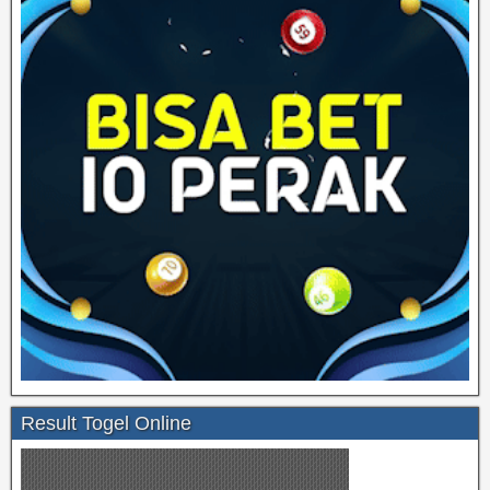
Result Togel Online